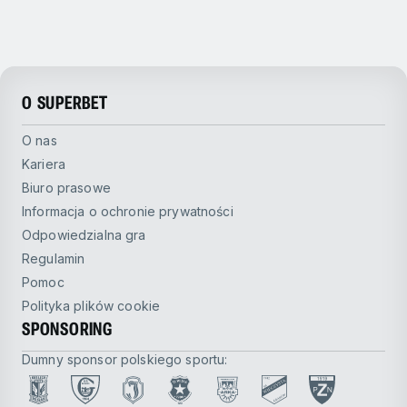
35 PLN
Chcesz wykorzystać pełny potencjał oferty powitalnej?
Podczas rejestracji wpisz
Superbet kod promocyjny:
SUPERBET
.
O SUPERBET
To właśnie ten kod promocyjny aktywuje promocję „Extra
Freebet 35 PLN”. Pamiętaj jednak, że zgodnie z regulaminem,
O nas
aby otrzymać ten dodatkowy bonus, Twój pierwszy depozyt
musi wynieść
minimum 50 PLN
.
Kariera
Biuro prasowe
Freebet od pierwszego depozytu
Informacja o ochronie prywatności
W ciągu 14 dni od akceptacji bonusu powitalnego złóż swój
Odpowiedzialna gra
pierwszy depozyt na minimalną kwotę 20 PLN, a otrzymasz
Regulamin
freebet 100% od pierwszej wpłaty do 200 PLN. Oznacza to, że
nawet jeśli wpłacisz większą sumę, maksymalna kwota freebetu,
Pomoc
jaką możesz otrzymać w ramach tej promocji, wynosi 200 PLN.
Polityka plików cookie
SPONSORING
Ważne!
Jeśli chcesz otrzymać komplet bonusów powitalnych
(w tym ten za kod), konieczne jest dokonanie pierwszego
Dumny sponsor polskiego sportu:
depozytu na kwotę co najmniej 50 PLN.