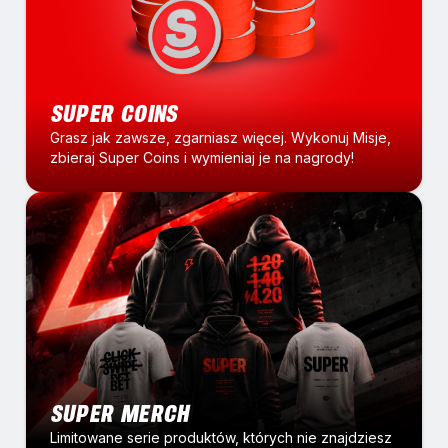
SUPER COINS
Grasz jak zawsze, zgarniasz więcej. Wykonuj Misje,
zbieraj Super Coins i wymieniaj je na nagrody!
SUPER MERCH
Limitowane serie produktów, których nie znajdziesz