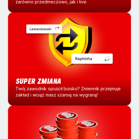
zarówno przedmeczowo, jak i live.
SUPER ZMIANA
Twój zawodnik opuścił boisko? Zmiennik przejmuje
zakład i wciąż masz szansę na wygraną!