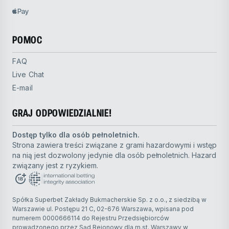
1.0, procent bonusu zostanie pomniejszony o te zdarzenie.
Przy obliczaniu SUPERBONUSU brane są pod uwagę
zdarzenia z kursem min. 1.35 i wyższym.
Zdarzenia z kursem poniżej 1.35 nie podnoszą procentu
POMOC
SuperBonusu, ale nie wykluczają go z kuponu.
SUPERBONUS nie jest dostępny w zakładach systemowych.
FAQ
SuperBoosty nie zwiększają procentu SuperBonusu.
Live Chat
E-mail
SUPERBOOSTY: PODWYŻSZONE KURSY
Chciałbyś wygrywać więcej, nie podejmując większego ryzyka?
GRAJ ODPOWIEDZIALNIE!
Z Super Boostami jest to możliwe!
Codziennie oferujemy podwyższone kursy na topowe
Dostęp tylko dla osób pełnoletnich.
zdarzenia sportowe w różnych dyscyplinach – zarówno
Strona zawiera treści związane z grami hazardowymi i wstęp
przedmeczowo, jak i live, w tym Mega Boost na najważniejsze
na nią jest dozwolony jedynie dla osób pełnoletnich. Hazard
wydarzenia dnia. Niezależnie od tego, czy interesują Cię
związany jest z ryzykiem.
zakłady dotyczące statystyk, zawodników, czy wyniku meczu –
codziennie znajdziesz coś dla siebie!
Spółka Superbet Zakłady Bukmacherskie Sp. z o.o., z siedzibą w
Z Super Boostami nie musisz ograniczać się do pojedynczych
Warszawie ul. Postępu 21 C, 02-676 Warszawa, wpisana pod
zakładów – możesz łączyć je z innymi zdarzeniami i dodawać
numerem 0000666114 do Rejestru Przedsiębiorców
kolejne Super Boosty, o ile dotyczą różnych meczów.
prowadzonego przez Sąd Rejonowy dla m.st. Warszawy w