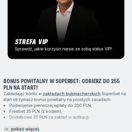
STREFA VIP
Sprawdź, jakie korzyści niesie ze sobą status VIP!
BONUS POWITALNY W SUPERBET: ODBIERZ DO 255
PLN NA START!
Zakładając konto w
zakładach bukmacherskich
Superbet na
start otrzymasz bonus powitalny na prostych zasadach:
Podwojenie pierwszej wpłaty do 200 PLN,
Freebet 35 PLN (z kodem),
Dodatkowe 20 PLN za zakład w aplikacji.
pokaż więcej
Superbet Kod Promocyjny: Odbierz dodatkowy freebet