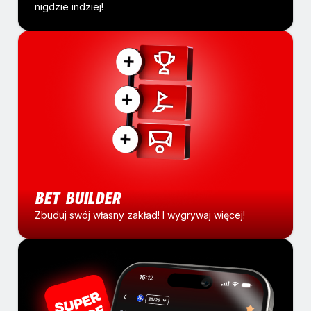
nigdzie indziej!
BET BUILDER
Zbuduj swój własny zakład! I wygrywaj więcej!