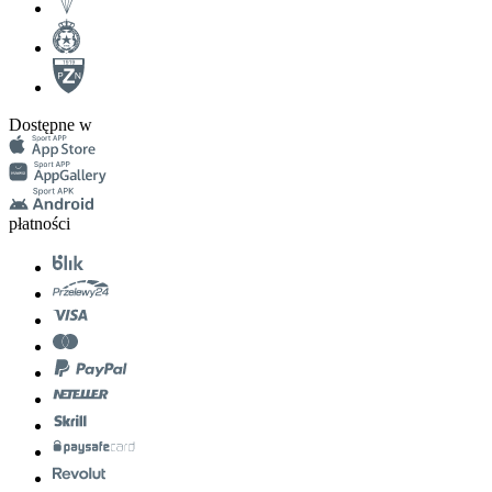
Dostępne w
płatności