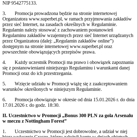
NIP 9542775133.
3. Promocja prowadzona będzie na stronie internetowej
Organizatora www.superbet.pl, w ramach przyjmowania zakładów
przez sieć Internet, na zasadach określnych w Regulaminie.
Regulamin należy stosować z zachowaniem postanowień
Regulaminu zakładów wzajemnych przez sieć Internet urządzanych
przez Organizatora (dalej: „Regulamin zakładów online”)
dostępnym na stronie internetowej www.superbet.pl oraz
powszechnie obowiązujących przepisów prawa.
4. Każdy uczestnik Promocji ma prawo i obowiązek zapoznania
się z postanowieniami niniejszego Regulaminu i warunkami danej
Promocji oraz do ich przestrzegania.
5. Wzięcie udziału w Promocji wiążę się z zaakceptowaniem
warunków określonych w niniejszym Regulaminie.
6. Promocja obowiązuje w okresie od dnia 15.01.2026 r. do dnia
17.01.2026 r. do godz. 18:30.
II. Uczestnictwo w Promocji
„Bonus 300 PLN za gola Arsenalu
w meczu z Nottingham Forest”
1. Uczestnictwo w Promocji jest dobrowolne, a udział w niej
biorą wyłącznie Gracze, którzy założyli konto w dniach objętych