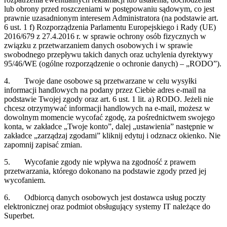
lub obrony przed roszczeniami w postępowaniu sądowym, co jest
prawnie uzasadnionym interesem Administratora (na podstawie art.
6 ust. 1 f) Rozporządzenia Parlamentu Europejskiego i Rady (UE)
2016/679 z 27.4.2016 r. w sprawie ochrony osób fizycznych w
związku z przetwarzaniem danych osobowych i w sprawie
swobodnego przepływu takich danych oraz uchylenia dyrektywy
95/46/WE (ogólne rozporządzenie o ochronie danych) – „RODO”).
4. Twoje dane osobowe są przetwarzane w celu wysyłki
informacji handlowych na podany przez Ciebie adres e-mail na
podstawie Twojej zgody oraz art. 6 ust. 1 lit. a) RODO. Jeżeli nie
chcesz otrzymywać informacji handlowych na e-mail, możesz w
dowolnym momencie wycofać zgodę, za pośrednictwem swojego
konta, w zakładce „Twoje konto”, dalej „ustawienia” następnie w
zakładce „zarządzaj zgodami” kliknij edytuj i odznacz okienko. Nie
zapomnij zapisać zmian.
5. Wycofanie zgody nie wpływa na zgodność z prawem
przetwarzania, którego dokonano na podstawie zgody przed jej
wycofaniem.
6. Odbiorcą danych osobowych jest dostawca usług poczty
elektronicznej oraz podmiot obsługujący systemy IT należące do
Superbet.