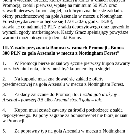
Promocją, zrobili pierwszą wpłatę na minimum 50 PLN oraz
zawarli pierwszy kupon singiel, na którym znajduje się zakład z
oferty przedmeczowej na gola Arsenalu w meczu z Nottingham
Forest (wydarzenie odbędzie się 17.01.2026, godz. 18:30),
stawiając co najmniej 2 PLN z salda depozytowego oraz uprzednio
wyrazili zgody marketingowe. Każdy Gracz spełniający powyższe
warunki może otrzymać jeden taki Bonus.
III. Zasady przyznania Bonusu w ramach Promocji „
Bonus
300 PLN za gola Arsenalu w meczu z Nottingham Forest
”
1. W Promocji bierze udział wyłącznie pierwszy kupon zawarty
po założeniu konta, który musi być kuponem typu singiel.
2. Na kuponie musi znajdować się zakład z oferty
przedmeczowej na gola Arsenalu w meczu z Nottingham Forest.
3. Zakłady zaliczane do Promocji to:
Liczba goli drużyny -
Arsenal - powyżej 0.5
albo
Arsenal strzeli gola – tak
.
4. Kupon musi zostać zawarty za środki pochodzące z salda
depozytowego. Kupony zagrane za bonus/freebet nie biorą udziału
w Promocji.
5. Za poprawny typ na gola Arsenalu w meczu z Nottingham