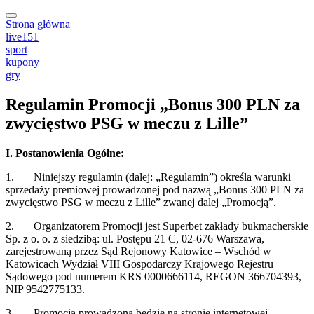
Strona główna
live
151
sport
kupony
gry
Regulamin Promocji „Bonus 300 PLN za
zwycięstwo PSG w meczu z Lille”
I. Postanowienia Ogólne:
1. Niniejszy regulamin (dalej: „Regulamin”) określa warunki
sprzedaży premiowej prowadzonej pod nazwą „Bonus 300 PLN za
zwycięstwo PSG w meczu z Lille” zwanej dalej „Promocją”.
2. Organizatorem Promocji jest Superbet zakłady bukmacherskie
Sp. z o. o. z siedzibą: ul. Postępu 21 C, 02-676 Warszawa,
zarejestrowaną przez Sąd Rejonowy Katowice – Wschód w
Katowicach Wydział VIII Gospodarczy Krajowego Rejestru
Sądowego pod numerem KRS 0000666114, REGON 366704393,
NIP 9542775133.
3. Promocja prowadzona będzie na stronie internetowej