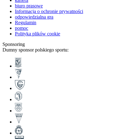
kariera
biuro prasowe
Informacja o ochronie prywatności
odpowiedzialna gra
Regulamin
pomoc
Polityka plików cookie
Sponsoring
Dumny sponsor polskiego sportu: