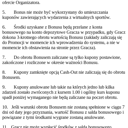
ofercie Organizatora.
5. Bonus nie może być wykorzystany do umieszczania
kuponów zawierających wydarzenia z wirtualnych sportów.
6. Środki uzyskane z Bonusu będą przelane z konta
bonusowego na konto depozytowe Gracza w przypadku, gdy Gracz
dokona 3-krotnego obrotu wartością Bonusu (zakłady zaliczają się
do Promocji w momencie ich wprowadzenia do systemu, a nie w
momencie ich obstawienia na stronie przez Gracza).
7. Do obrotu Bonusem zaliczane są tylko kupony postawione,
zakończone i rozliczone w okresie ważności Bonusu.
8. Kupony zamknięte opcją Cash-Out nie zaliczają się do obrotu
Bonusem.
9. Kupony anulowane lub takie na których jedno lub kilka
zdarzeń zostało zwróconych z kursem 1.00 i ogólny kurs kuponu
spadł poniżej wymaganego nie będą zaliczane na poczet obrotu.
10. Jeśli warunki obrotu Bonusem nie zostaną spełnione w ciągu 7
dni od daty jego przyznania, wartość Bonusu z salda bonusowego i
powiązane z tymi środkami wygrane zostaną anulowane.
11. Gracz nie może wypłacić środków z salda bonusowego,