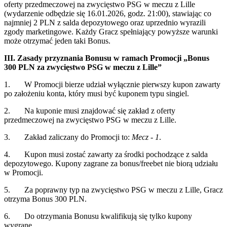
oferty przedmeczowej na zwycięstwo PSG w meczu z Lille
(wydarzenie odbędzie się 16.01.2026, godz. 21:00), stawiając co
najmniej 2 PLN z salda depozytowego oraz uprzednio wyrazili
zgody marketingowe. Każdy Gracz spełniający powyższe warunki
może otrzymać jeden taki Bonus.
III. Zasady przyznania Bonusu w ramach Promocji „
Bonus
300 PLN za zwycięstwo PSG w meczu z Lille
”
1. W Promocji bierze udział wyłącznie pierwszy kupon zawarty
po założeniu konta, który musi być kuponem typu singiel.
2. Na kuponie musi znajdować się zakład z oferty
przedmeczowej na zwycięstwo PSG w meczu z Lille.
3. Zakład zaliczany do Promocji to:
Mecz - 1
.
4. Kupon musi zostać zawarty za środki pochodzące z salda
depozytowego. Kupony zagrane za bonus/freebet nie biorą udziału
w Promocji.
5. Za poprawny typ na zwycięstwo PSG w meczu z Lille, Gracz
otrzyma Bonus 300 PLN.
6. Do otrzymania Bonusu kwalifikują się tylko kupony
wygrane.