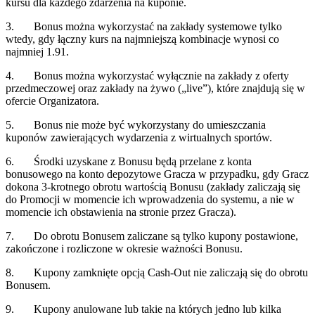
kursu dla każdego zdarzenia na kuponie.
3. Bonus można wykorzystać na zakłady systemowe tylko
wtedy, gdy łączny kurs na najmniejszą kombinacje wynosi co
najmniej 1.91.
4. Bonus można wykorzystać wyłącznie na zakłady z oferty
przedmeczowej oraz zakłady na żywo („live”), które znajdują się w
ofercie Organizatora.
5. Bonus nie może być wykorzystany do umieszczania
kuponów zawierających wydarzenia z wirtualnych sportów.
6. Środki uzyskane z Bonusu będą przelane z konta
bonusowego na konto depozytowe Gracza w przypadku, gdy Gracz
dokona 3-krotnego obrotu wartością Bonusu (zakłady zaliczają się
do Promocji w momencie ich wprowadzenia do systemu, a nie w
momencie ich obstawienia na stronie przez Gracza).
7. Do obrotu Bonusem zaliczane są tylko kupony postawione,
zakończone i rozliczone w okresie ważności Bonusu.
8. Kupony zamknięte opcją Cash-Out nie zaliczają się do obrotu
Bonusem.
9. Kupony anulowane lub takie na których jedno lub kilka