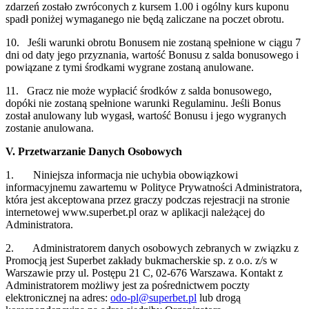
zdarzeń zostało zwróconych z kursem 1.00 i ogólny kurs kuponu
spadł poniżej wymaganego nie będą zaliczane na poczet obrotu.
10. Jeśli warunki obrotu Bonusem nie zostaną spełnione w ciągu 7
dni od daty jego przyznania, wartość Bonusu z salda bonusowego i
powiązane z tymi środkami wygrane zostaną anulowane.
11. Gracz nie może wypłacić środków z salda bonusowego,
dopóki nie zostaną spełnione warunki Regulaminu. Jeśli Bonus
został anulowany lub wygasł, wartość Bonusu i jego wygranych
zostanie anulowana.
V. Przetwarzanie Danych Osobowych
1. Niniejsza informacja nie uchybia obowiązkowi
informacyjnemu zawartemu w Polityce Prywatności Administratora,
która jest akceptowana przez graczy podczas rejestracji na stronie
internetowej www.superbet.pl oraz w aplikacji należącej do
Administratora.
2. Administratorem danych osobowych zebranych w związku z
Promocją jest Superbet zakłady bukmacherskie sp. z o.o. z/s w
Warszawie przy ul. Postępu 21 C, 02-676 Warszawa. Kontakt z
Administratorem możliwy jest za pośrednictwem poczty
elektronicznej na adres:
odo-pl@superbet.pl
lub drogą