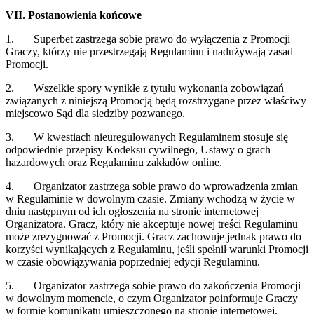
VII. Postanowienia końcowe
1. Superbet zastrzega sobie prawo do wyłączenia z Promocji
Graczy, którzy nie przestrzegają Regulaminu i nadużywają zasad
Promocji.
2. Wszelkie spory wynikłe z tytułu wykonania zobowiązań
związanych z niniejszą Promocją będą rozstrzygane przez właściwy
miejscowo Sąd dla siedziby pozwanego.
3. W kwestiach nieuregulowanych Regulaminem stosuje się
odpowiednie przepisy Kodeksu cywilnego, Ustawy o grach
hazardowych oraz Regulaminu zakładów online.
4. Organizator zastrzega sobie prawo do wprowadzenia zmian
w Regulaminie w dowolnym czasie. Zmiany wchodzą w życie w
dniu następnym od ich ogłoszenia na stronie internetowej
Organizatora. Gracz, który nie akceptuje nowej treści Regulaminu
może zrezygnować z Promocji. Gracz zachowuje jednak prawo do
korzyści wynikających z Regulaminu, jeśli spełnił warunki Promocji
w czasie obowiązywania poprzedniej edycji Regulaminu.
5. Organizator zastrzega sobie prawo do zakończenia Promocji
w dowolnym momencie, o czym Organizator poinformuje Graczy
w formie komunikatu umieszczonego na stronie internetowej.