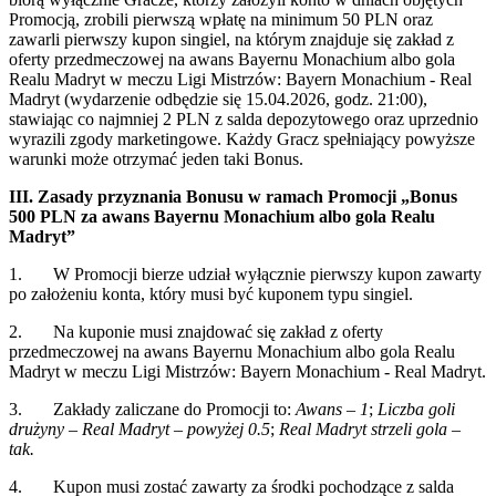
Promocją, zrobili pierwszą wpłatę na minimum 50 PLN oraz
zawarli pierwszy kupon singiel, na którym znajduje się zakład z
oferty przedmeczowej na awans Bayernu Monachium albo gola
Realu Madryt w meczu Ligi Mistrzów: Bayern Monachium - Real
Madryt (wydarzenie odbędzie się 15.04.2026, godz. 21:00),
stawiając co najmniej 2 PLN z salda depozytowego oraz uprzednio
wyrazili zgody marketingowe. Każdy Gracz spełniający powyższe
warunki może otrzymać jeden taki Bonus.
III. Zasady przyznania Bonusu w ramach Promocji „Bonus
500 PLN za awans Bayernu Monachium albo gola Realu
Madryt”
1. W Promocji bierze udział wyłącznie pierwszy kupon zawarty
po założeniu konta, który musi być kuponem typu singiel.
2. Na kuponie musi znajdować się zakład z oferty
przedmeczowej na awans Bayernu Monachium albo gola Realu
Madryt w meczu Ligi Mistrzów: Bayern Monachium - Real Madryt.
3. Zakłady zaliczane do Promocji to:
Awans – 1
;
Liczba goli
drużyny – Real Madryt – powyżej 0.5
;
Real Madryt strzeli gola –
tak.
4. Kupon musi zostać zawarty za środki pochodzące z salda