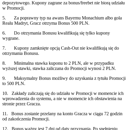
depozytowego. Kupony zagrane za bonus/freebet nie biorą udziału
w Promocji.
5. Za poprawny typ na awans Bayernu Monachium albo gola
Realu Madryt, Gracz otrzyma Bonus 500 PLN.
6. Do otrzymania Bonusu kwalifikują się tylko kupony
wygrane.
7. Kupony zamknięte opcją Cash-Out nie kwalifikują się do
otrzymania Bonusu.
8. Minimalna stawka kuponu to 2 PLN, ale w przypadku
wyższej stawki, stawka zaliczana do Promocji wynosi 2 PLN.
9. Maksymalny Bonus możliwy do uzyskania z tytułu Promocji
to 500 PLN.
10. Zakłady zaliczają się do udziału w Promocji w momencie ich
wprowadzenia do systemu, a nie w momencie ich obstawienia na
stronie przez Gracza.
11. Bonus zostanie przelany na konto Gracza w ciągu 72 godzin
od zakończenia Promocji.
12. Bonus ważny jest 7 dni od daty przyznania. Po spełnieniu