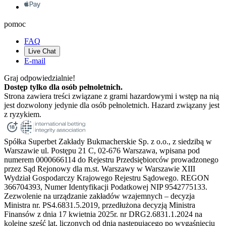
pomoc
FAQ
Live Chat
E-mail
Graj odpowiedzialnie!
Dostęp tylko dla osób pełnoletnich.
Strona zawiera treści związane z grami hazardowymi i wstęp na nią
jest dozwolony jedynie dla osób pełnoletnich. Hazard związany jest
z ryzykiem.
Spółka Superbet Zakłady Bukmacherskie Sp. z o.o., z siedzibą w
Warszawie ul. Postępu 21 C, 02-676 Warszawa, wpisana pod
numerem 0000666114 do Rejestru Przedsiębiorców prowadzonego
przez Sąd Rejonowy dla m.st. Warszawy w Warszawie XIII
Wydział Gospodarczy Krajowego Rejestru Sądowego. REGON
366704393, Numer Identyfikacji Podatkowej NIP 9542775133.
Zezwolenie na urządzanie zakładów wzajemnych – decyzja
Ministra nr. PS4.6831.5.2019, przedłużona decyzją Ministra
Finansów z dnia 17 kwietnia 2025r. nr DRG2.6831.1.2024 na
kolejne sześć lat, liczonych od dnia następującego po wygaśnięciu