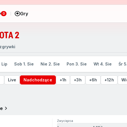
y
Gry
0
OTA 2
zgrywki
. Lip
Sob 1. Sie
Nie 2. Sie
Pon 3. Sie
Wt 4. Sie
Śr 5
e
Live
Nadchodzące
+1h
+3h
+6h
+12h
Wi
ue
Zwycięzca