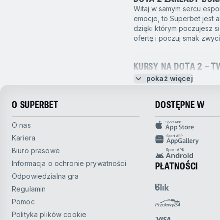
Pesapallo
Witaj w samym sercu espor
emocje, to Superbet jest
Rainbow Six
dzięki którym poczujesz s
ofertę i poczuj smak zwyc
Rocket League
Rozrywka i polityka
KURSY NA DOTA 2 – 
W Superbet doskonale roz
pokaż więcej
Rugby
zawsze aktualne i konkure
w ramach The International
Siatkówka plażowa
O SUPERBET
DOSTĘPNE W
formę drużyn, ostatnie wyn
prawdziwy potencjał na ma
Snooker
O nas
Kariera
Sporty motorowe
OBSTAWIANIE DOTA 2:
Biuro prasowe
Zapomnij o nudzie! W Supe
Surfing
Informacja o ochronie prywatności
oferta jest szeroka jak r
PŁATNOŚCI
Odpowiedzialna gra
Szachy
Najpopularniejsze zakład
Regulamin
Valorant
Pomoc
Zwycięzca meczu:
Kla
Zwycięzca mapy:
Obst
Polityka plików cookie