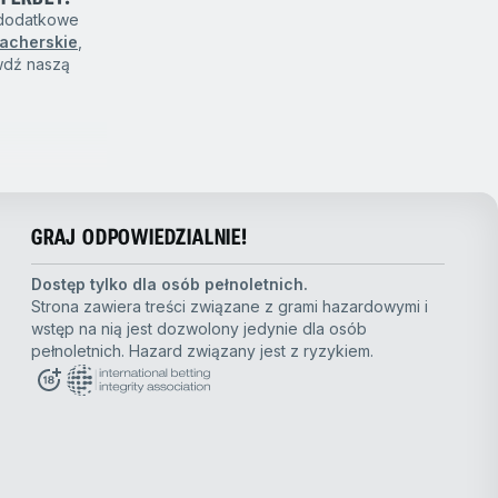
 dodatkowe
acherskie
,
awdź naszą
a Dota 2
są
sują Cię mecze
tę. Analizujemy
GRAJ ODPOWIEDZIALNIE!
lają
Dostęp tylko dla osób pełnoletnich.
Strona zawiera treści związane z grami hazardowymi i
wstęp na nią jest dozwolony jedynie dla osób
cy. Nasza
pełnoletnich. Hazard związany jest z ryzykiem.
 kuponu.
.