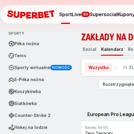
Sport
Live
Supersocial
Kupon
80
SPORTY
ZAKŁADY NA D
Piłka nożna
Social
Kalendarz
Rozgrywki
Social
Kalendarz
Ro
Tenis
Sporty wirtualne
Wszystko
Pt 31
NOWOŚĆ
e-Piłka nożna
Rozstrzygnięt
Koszykówka
Siatkówka
European Pro Leag
Counter-Strike 2
Hokej na lodzie
dzisiaj, 09:00
Zero Tenacity