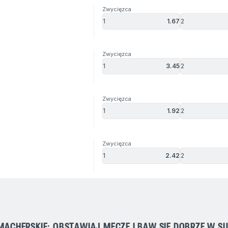
Zwycięzca
1
1.67
2
Zwycięzca
1
3.45
2
Zwycięzca
1
1.92
2
Zwycięzca
1
2.42
2
MACHERSKIE: OBSTAWIAJ MECZE I BAW SIĘ DOBRZE W SU