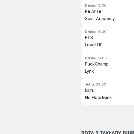
e-Koszykówka
dzisiaj, 12:00
Re.Arise
e-Hokej na lodzie
Spirit Academy
e-Tenis
dzisiaj, 15:00
FTS
Formuła
Level UP
Futbol amerykański
dzisiaj, 18:00
Futbol australijski
PuckChamp
Lynx
Golf
Jutro, 09:00
Honor of Kings
Ilbirs
No Hoodwink
Kolarstwo
Koszykówka 3x3
Krykiet
DOTA 2 ZAKŁADY BUK