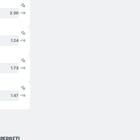
2.00
+16
1.24
+16
1.73
+16
1.47
+16
PERBET!