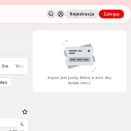
Rejestracja
zaloguj
. Sie
Wczoraj
Dziś
Jutro
Nie 9. Sie
Pon 10. Sie
Kupon jest pusty. Kliknij w kurs aby
deo
dodać mecz.