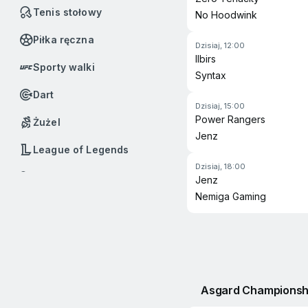
Tenis stołowy
No Hoodwink
Piłka ręczna
dzisiaj, 12:00
Ilbirs
Sporty walki
Syntax
Dart
dzisiaj, 15:00
Power Rangers
Żużel
Jenz
League of Legends
dzisiaj, 18:00
Badminton
Jenz
Nemiga Gaming
Baseball
Boks
Call of Duty
Dota 2
Asgard Championsh