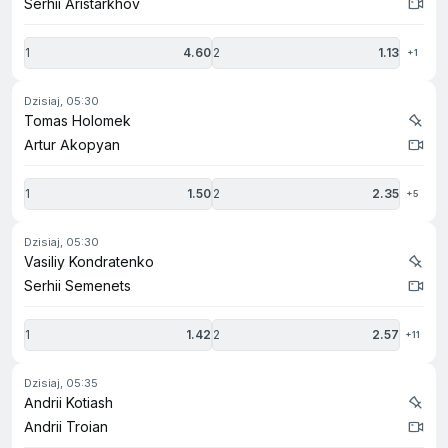
Serhii Aristarkhov
1
4.60
2
1.13
+1
dzisiaj, 05:30
Tomas Holomek
Artur Akopyan
1
1.50
2
2.35
+5
dzisiaj, 05:30
Vasiliy Kondratenko
Serhii Semenets
1
1.42
2
2.57
+11
dzisiaj, 05:35
Andrii Kotiash
Andrii Troian