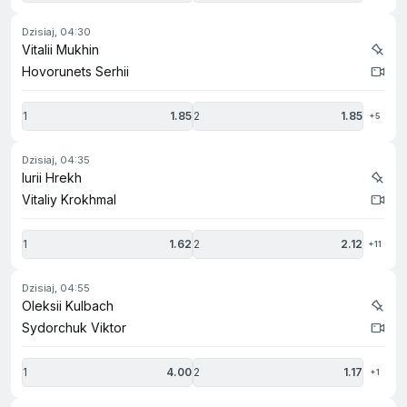
dzisiaj, 04:30
Vitalii Mukhin
Hovorunets Serhii
1
1.85
2
1.85
+5
dzisiaj, 04:35
Iurii Hrekh
Vitaliy Krokhmal
1
1.62
2
2.12
+11
dzisiaj, 04:55
Oleksii Kulbach
Sydorchuk Viktor
1
4.00
2
1.17
+1