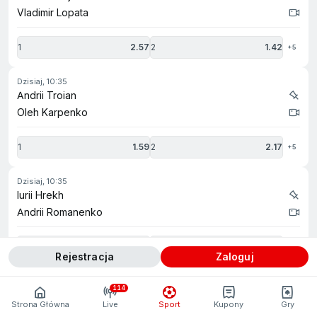
Vladimir Lopata
1
2.57
2
1.42
+5
dzisiaj, 10:35
Andrii Troian
Oleh Karpenko
1
1.59
2
2.17
+5
dzisiaj, 10:35
Iurii Hrekh
Andrii Romanenko
1
2.17
2
1.59
+5
Rejestracja
zaloguj
dzisiaj, 10:45
114
Ladislav Dobias
Strona Główna
Live
Sport
Kupony
Gry
Lukas Svoboda