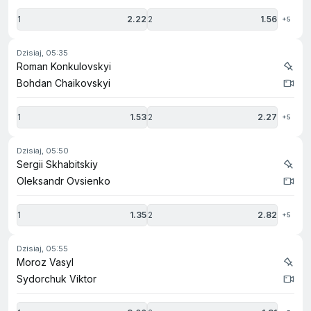
1
2.22
2
1.56
+5
dzisiaj, 05:35
Roman Konkulovskyi
Bohdan Chaikovskyi
1
1.53
2
2.27
+5
dzisiaj, 05:50
Sergii Skhabitskiy
Oleksandr Ovsienko
1
1.35
2
2.82
+5
dzisiaj, 05:55
Moroz Vasyl
Sydorchuk Viktor