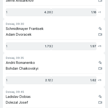
Serhii Aristarkhov
1
4.20
2
1.16
+1
dzisiaj, 09:30
Schmidtmayer Frantisek
Adam Dvoracek
1
1.73
2
1.97
+11
dzisiaj, 09:35
Andrii Romanenko
Bohdan Chaikovskyi
1
2.12
2
1.62
+11
dzisiaj, 09:45
Ladislav Dobias
Dolezal Josef