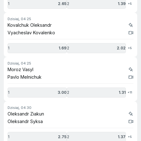
1
2.65
2
1.39
+5
dzisiaj, 04:25
Kovalchuk Oleksandr
Vyacheslav Kovalenko
1
1.69
2
2.02
+5
dzisiaj, 04:25
Moroz Vasyl
Pavlo Melnichuk
1
3.00
2
1.31
+11
dzisiaj, 04:30
Oleksandr Ziakun
Oleksandr Syksa
1
2.75
2
1.37
+5