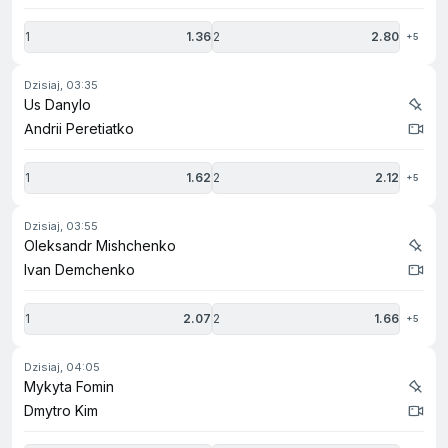
1
1.36
2
2.80
+5
dzisiaj, 03:35
Us Danylo
Andrii Peretiatko
1
1.62
2
2.12
+5
dzisiaj, 03:55
Oleksandr Mishchenko
Ivan Demchenko
1
2.07
2
1.66
+5
dzisiaj, 04:05
Mykyta Fomin
Dmytro Kim