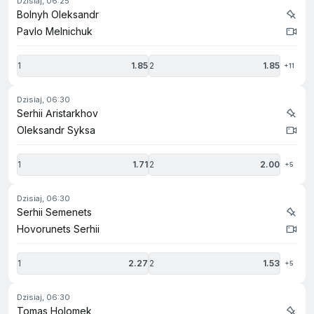
dzisiaj, 06:25
Bolnyh Oleksandr
Pavlo Melnichuk
1
1.85
2
1.85
+11
dzisiaj, 06:30
Serhii Aristarkhov
Oleksandr Syksa
1
1.71
2
2.00
+5
dzisiaj, 06:30
Serhii Semenets
Hovorunets Serhii
1
2.27
2
1.53
+5
dzisiaj, 06:30
Tomas Holomek