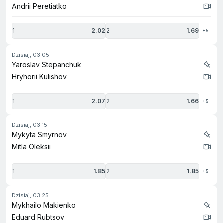
Andrii Peretiatko
1
2.02
2
1.69
+5
dzisiaj, 03:05
Yaroslav Stepanchuk
Hryhorii Kulishov
1
2.07
2
1.66
+5
dzisiaj, 03:15
Mykyta Smyrnov
Mitla Oleksii
1
1.85
2
1.85
+5
dzisiaj, 03:25
Mykhailo Makienko
Eduard Rubtsov