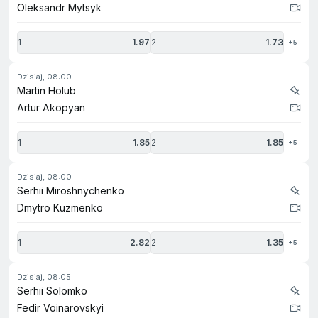
Oleksandr Mytsyk
1
1.97
2
1.73
+5
dzisiaj, 08:00
Martin Holub
Artur Akopyan
1
1.85
2
1.85
+5
dzisiaj, 08:00
Serhii Miroshnychenko
Dmytro Kuzmenko
1
2.82
2
1.35
+5
dzisiaj, 08:05
Serhii Solomko
Fedir Voinarovskyi