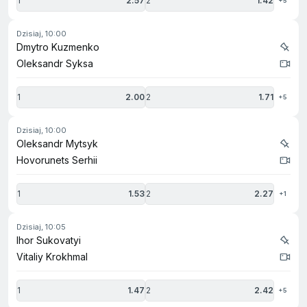
1
2.57
2
1.42
+5
dzisiaj, 10:00
Dmytro Kuzmenko
Oleksandr Syksa
1
2.00
2
1.71
+5
dzisiaj, 10:00
Oleksandr Mytsyk
Hovorunets Serhii
1
1.53
2
2.27
+1
dzisiaj, 10:05
Ihor Sukovatyi
Vitaliy Krokhmal
1
1.47
2
2.42
+5