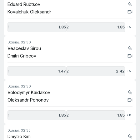
Eduard Rubtsov
Kovalchuk Oleksandr
1
1.85
2
1.85
+5
dzisiaj, 02:30
Veaceslav Sirbu
Dmitri Gribcov
1
1.47
2
2.42
+5
dzisiaj, 02:30
Volodymyr Kaidakov
Oleksandr Pohonov
1
1.85
2
1.85
+11
dzisiaj, 02:35
Dmytro Kim