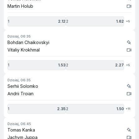
Martin Holub
1
2.12
2
1.62
+5
dzisiaj, 06:35
Bohdan Chaikovskyi
Vitaliy Krokhmal
1
1.53
2
2.27
+5
dzisiaj, 06:35
Serhii Solomko
Andrii Troian
1
2.35
2
1.50
+11
dzisiaj, 06:45
Tomas Kanka
Jachym Juppa