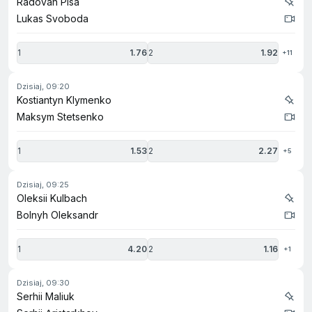
Radovan Pisa
Lukas Svoboda
1
1.76
2
1.92
+11
dzisiaj, 09:20
Kostiantyn Klymenko
Maksym Stetsenko
1
1.53
2
2.27
+5
dzisiaj, 09:25
Oleksii Kulbach
Bolnyh Oleksandr
1
4.20
2
1.16
+1
dzisiaj, 09:30
Serhii Maliuk