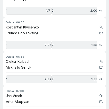
1
1.71
2
2.00
+5
dzisiaj, 06:50
Kostiantyn Klymenko
Eduard Populovskyi
1
2.27
2
1.53
+5
dzisiaj, 06:55
Oleksii Kulbach
Mykhailo Senyk
1
2.82
2
1.35
+5
dzisiaj, 07:00
Jan Vrnak
Artur Akopyan