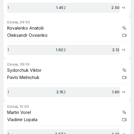
1
1.45
2
2.50
+5
dzisiaj, 09:50
Kovalenko Anatolii
Oleksandr Ovsienko
1
1.62
2
2.12
+5
dzisiaj, 09:55
Sydorchuk Viktor
Pavlo Melnichuk
1
2.15
2
1.60
+5
dzisiaj, 10:00
Martin Vorel
Vladimir Lopata