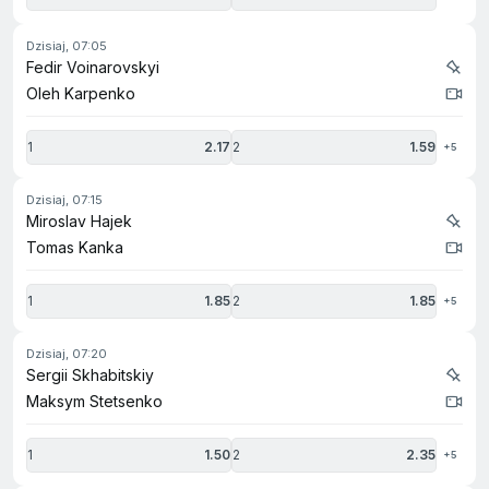
dzisiaj, 07:05
Fedir Voinarovskyi
Oleh Karpenko
1
2.17
2
1.59
+5
dzisiaj, 07:15
Miroslav Hajek
Tomas Kanka
1
1.85
2
1.85
+5
dzisiaj, 07:20
Sergii Skhabitskiy
Maksym Stetsenko
1
1.50
2
2.35
+5