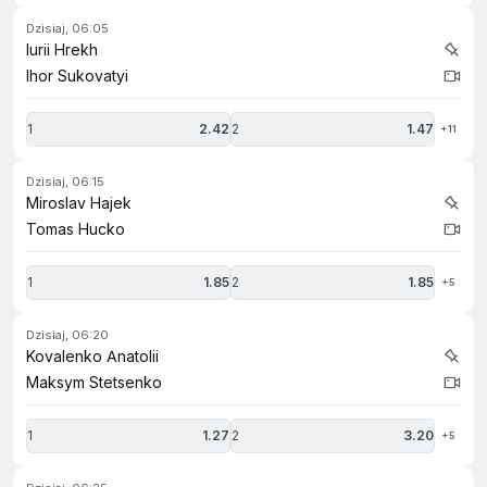
dzisiaj, 06:05
Iurii Hrekh
Ihor Sukovatyi
1
2.42
2
1.47
+11
dzisiaj, 06:15
Miroslav Hajek
Tomas Hucko
1
1.85
2
1.85
+5
dzisiaj, 06:20
Kovalenko Anatolii
Maksym Stetsenko
1
1.27
2
3.20
+5