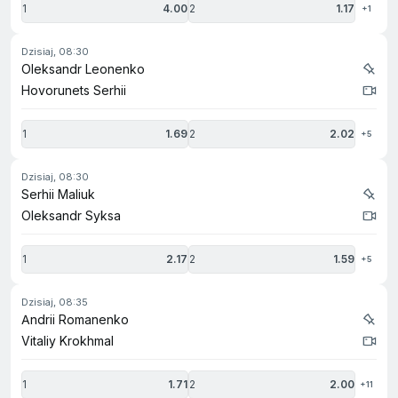
1
4.00
2
1.17
+1
dzisiaj, 08:30
Oleksandr Leonenko
Hovorunets Serhii
1
1.69
2
2.02
+5
dzisiaj, 08:30
Serhii Maliuk
Oleksandr Syksa
1
2.17
2
1.59
+5
dzisiaj, 08:35
Andrii Romanenko
Vitaliy Krokhmal
1
1.71
2
2.00
+11