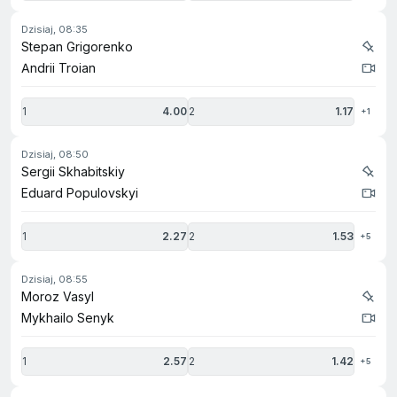
dzisiaj, 08:35
Stepan Grigorenko
Andrii Troian
1
4.00
2
1.17
+1
dzisiaj, 08:50
Sergii Skhabitskiy
Eduard Populovskyi
1
2.27
2
1.53
+5
dzisiaj, 08:55
Moroz Vasyl
Mykhailo Senyk
1
2.57
2
1.42
+5