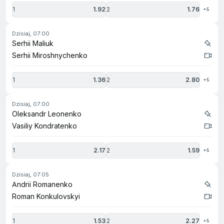
1
1.92
2
1.76
+5
dzisiaj, 07:00
Serhii Maliuk
Serhii Miroshnychenko
1
1.36
2
2.80
+5
dzisiaj, 07:00
Oleksandr Leonenko
Vasiliy Kondratenko
1
2.17
2
1.59
+5
dzisiaj, 07:05
Andrii Romanenko
Roman Konkulovskyi
1
1.53
2
2.27
+5