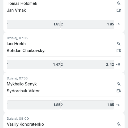
Tomas Holomek
Jan Vrnak
1
1.85
2
1.85
+5
dzisiaj, 07:35
Iurii Hrekh
Bohdan Chaikovskyi
1
1.47
2
2.42
+11
dzisiaj, 07:55
Mykhailo Senyk
Sydorchuk Viktor
1
1.85
2
1.85
+5
dzisiaj, 08:00
Vasiliy Kondratenko