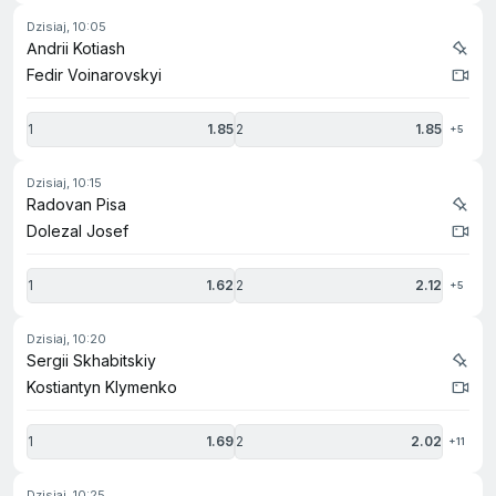
dzisiaj, 10:05
Andrii Kotiash
Fedir Voinarovskyi
1
1.85
2
1.85
+5
dzisiaj, 10:15
Radovan Pisa
Dolezal Josef
1
1.62
2
2.12
+5
dzisiaj, 10:20
Sergii Skhabitskiy
Kostiantyn Klymenko
1
1.69
2
2.02
+11
dzisiaj, 10:25