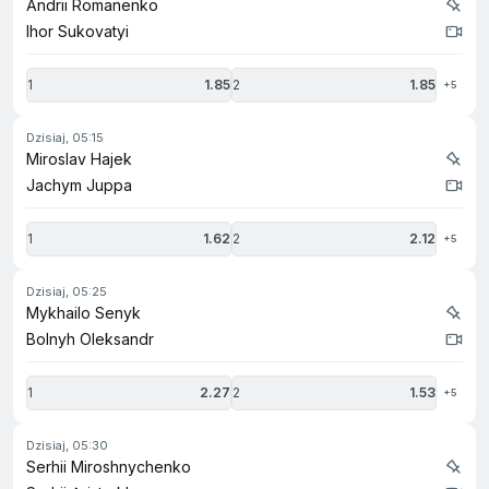
Andrii Romanenko
Ihor Sukovatyi
1
1.85
2
1.85
+5
dzisiaj, 05:15
Miroslav Hajek
Jachym Juppa
1
1.62
2
2.12
+5
dzisiaj, 05:25
Mykhailo Senyk
Bolnyh Oleksandr
1
2.27
2
1.53
+5
dzisiaj, 05:30
Serhii Miroshnychenko