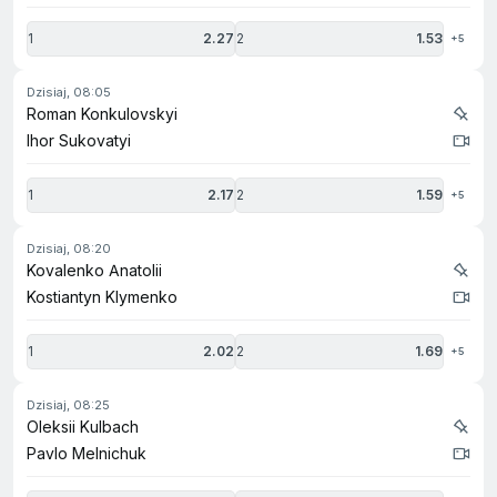
1
2.27
2
1.53
+5
dzisiaj, 08:05
Roman Konkulovskyi
Ihor Sukovatyi
1
2.17
2
1.59
+5
dzisiaj, 08:20
Kovalenko Anatolii
Kostiantyn Klymenko
1
2.02
2
1.69
+5
dzisiaj, 08:25
Oleksii Kulbach
Pavlo Melnichuk