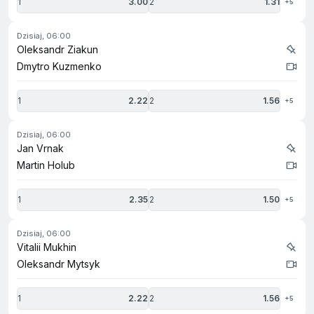
1
3.00
2
1.31
+5
dzisiaj, 06:00
Oleksandr Ziakun
Dmytro Kuzmenko
1
2.22
2
1.56
+5
dzisiaj, 06:00
Jan Vrnak
Martin Holub
1
2.35
2
1.50
+5
dzisiaj, 06:00
Vitalii Mukhin
Oleksandr Mytsyk
1
2.22
2
1.56
+5