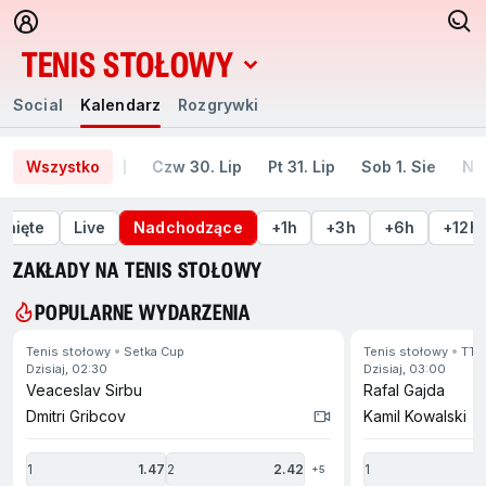
TENIS STOŁOWY
Social
Kalendarz
Rozgrywki
Social
Kalendarz
Rozgrywki
Wszystko
Czw 30. Lip
Pt 31. Lip
Sob 1. Sie
Nie
gnięte
Live
Nadchodzące
+1h
+3h
+6h
+12h
ZAKŁADY NA TENIS STOŁOWY
POPULARNE WYDARZENIA
Tenis stołowy
Setka Cup
Tenis stołowy
TT E
ejdź na koniec
dzisiaj, 02:30
dzisiaj, 03:00
Veaceslav Sirbu
Rafal Gajda
Dmitri Gribcov
Kamil Kowalski
1
1.47
2
2.42
1
1
+5
jdź na początek