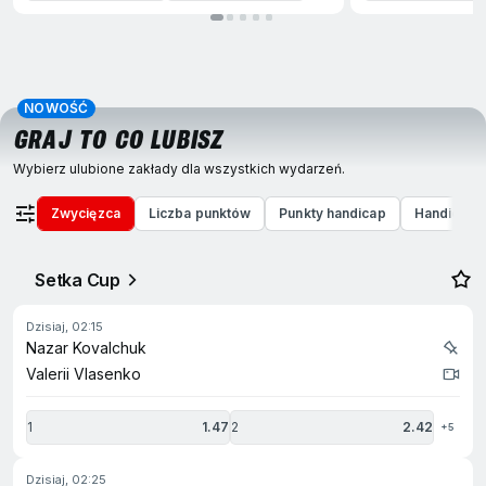
NOWOŚĆ
GRAJ TO CO LUBISZ
Wybierz ulubione zakłady dla wszystkich wydarzeń.
Zwycięzca
Liczba punktów
Punkty handicap
Handicap 
Setka Cup
dzisiaj, 02:15
Nazar Kovalchuk
Valerii Vlasenko
1
1.47
2
2.42
+5
dzisiaj, 02:25