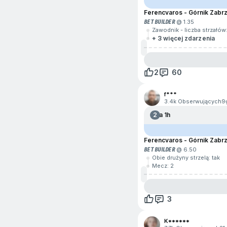
Krykiet
Ferencvaros - Górnik Zabr
Piłka wodna
BET BUILDER
@ 1.35
Zawodnik - liczba strzałów
+ 3 więcej zdarzenia
Rocket League
Rozrywka i polityka
2
60
Rugby
f***
Snooker
3.4k Obserwujących
9
2
Za 1h
Sporty motorowe
Ferencvaros - Górnik Zabr
Surfing
BET BUILDER
@ 6.50
Obie drużyny strzelą: tak
Szachy
Mecz: 2
Valorant
3
K******