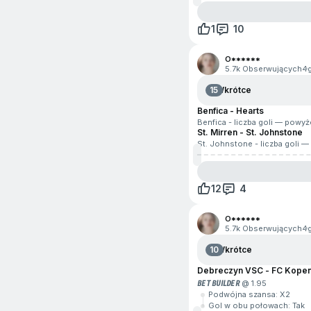
1
10
O******
5.7k Obserwujących
4
15
Wkrótce
Benfica - Hearts
Benfica - liczba goli — powyż
St. Mirren - St. Johnstone
St. Johnstone - liczba goli 
12
4
O******
5.7k Obserwujących
4
10
Wkrótce
Debreczyn VSC - FC Kope
BET BUILDER
@ 1.95
Podwójna szansa: X2
Gol w obu połowach: Tak