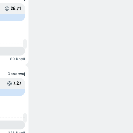
26.71
89 Kopii
Obserwuj
7.27
246 Kopii