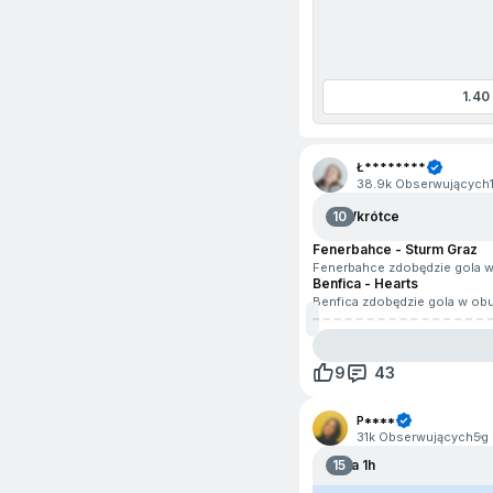
e-Koszykówka
e-Hokej na lodzie
1.40
e-Tenis
przejdź na początek
Formuła
Ł********
38.9k Obserwujących
Futbol amerykański
10
Wkrótce
Futbol australijski
Fenerbahce - Sturm Graz
Fenerbahce zdobędzie gola 
Futsal
Benfica - Hearts
Benfica zdobędzie gola w ob
Golf
Honor of Kings
9
43
Kolarstwo
P****
31k Obserwujących
5g
Koszykówka 3x3
15
Za 1h