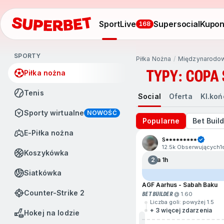
Sport
Live
Supersocial
Kupo
168
SPORTY
Piłka Nożna
Międzynarodo
TYPY: COPA
Piłka nożna
Tenis
Social
Oferta
Kl.ko
Sporty wirtualne
NOWOŚĆ
Popularne
Bet Buil
e-Piłka nożna
S*********
12.5k Obserwujących
1
Koszykówka
2
Za 1h
Siatkówka
AGF Aarhus - Sabah Baku
Counter-Strike 2
BET BUILDER
@ 1.60
Liczba goli: powyżej 1.5
+ 3 więcej zdarzenia
Hokej na lodzie