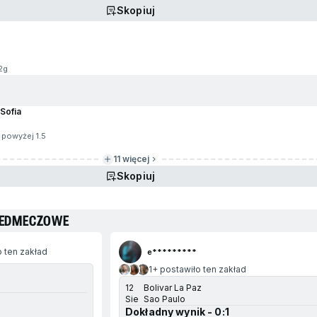
Skopiuj
2g
Sofia
: powyżej 1.5
11 więcej
Skopiuj
RZEDMECZOWE
 ten zakład
e*********
1+ postawiło ten zakład
12
Bolivar La Paz
Sie
Sao Paulo
Dokładny wynik - 0:1