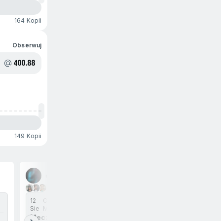
164 Kopii
Obserwuj
400.88
149 Kopii
e*********
1+ postawiło ten zakład
12
CA Tigre
Sie
Montevideo City Torque
Mecz & przedział goli - CA Tigre & 2-4