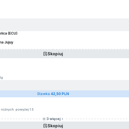
olica (ECU)
ma Jujuy
Skopiuj
3g
Stawka
42,50 PLN
 rożnych: powyżej 1.5
3 więcej
Skopiuj