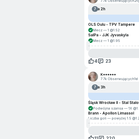
7.7k Obserwujących
21
7
Za 2h
OLS Oulu - TPV Tampere
Mecz — 1 @
1.52
SalPa - JJK Jyvaskyla
Mecz — 1 @
1.95
4
23
K******
7.7k Obserwujących
1d
7
Za 3h
Śląsk Wrocław II - Stal Sta
Podwójna szansa — 1X @
1
Brann - Apollon Limassol
Liczba goli — powyżej 1.5 @
1.
11
220