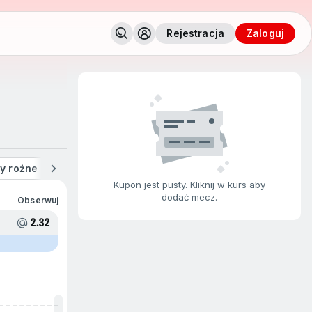
Rejestracja
zaloguj
y rożne
Kartki
Ulubione
Na żywo
Ostatnie wygran
Kupon jest pusty. Kliknij w kurs aby
dodać mecz.
Obserwuj
2.32