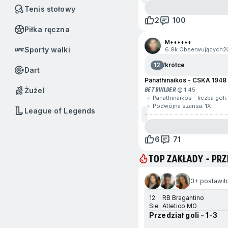
Tenis stołowy
2
100
Piłka ręczna
M******
Sporty walki
6.9k Obserwujących
2
12
Wkrótce
Dart
Panathinaikos - CSKA 1948 
Żużel
BET BUILDER
@ 1.45
Panathinaikos - liczba goli
Podwójna szansa: 1X
League of Legends
Badminton
6
71
Baseball
TOP ZAKŁADY - P
Boks
przejdź na koniec
3+ postawiło
Call of Duty
12
RB Bragantino
Sie
Atletico MG
Dota 2
Przedział goli - 1-3