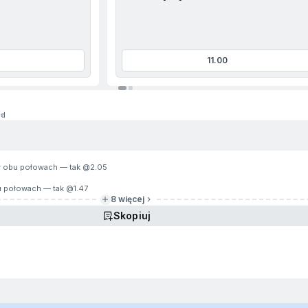
11.00
1d
w obu połowach — tak @
2.05
u połowach — tak @
1.47
8 więcej
Skopiuj