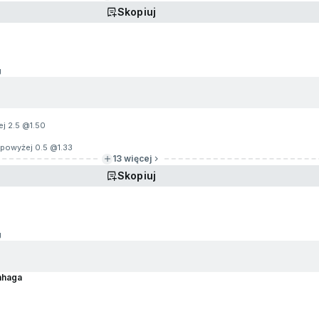
Skopiuj
g
ej 2.5 @
1.50
— powyżej 0.5 @
1.33
13 więcej
Skopiuj
g
nhaga