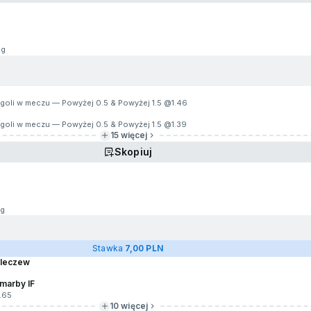
1g
ba goli w meczu — Powyżej 0.5 & Powyżej 1.5 @
1.46
ba goli w meczu — Powyżej 0.5 & Powyżej 1.5 @
1.39
15 więcej
Skopiuj
g
Stawka
7,00 PLN
Kleczew
marby IF
1.65
10 więcej