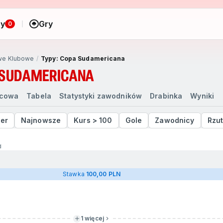
ny
Gry
0
we Klubowe
Typy: Copa Sudamericana
 SUDAMERICANA
ńcowa
Tabela
Statystyki zawodników
Drabinka
Wyniki
der
Najnowsze
Kurs > 100
Gole
Zawodnicy
Rzut
d
Stawka
100,00 PLN
1 więcej