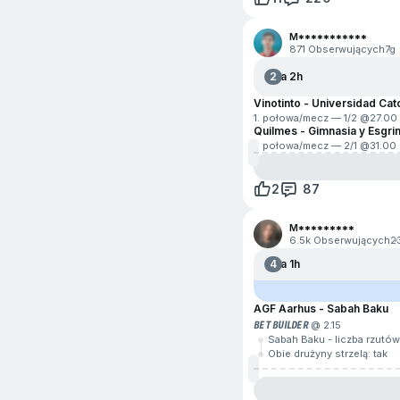
M***********
871 Obserwujących
7g
2
Za 2h
Vinotinto - Universidad Cat
1. połowa/mecz — 1/2 @
27.00
Quilmes - Gimnasia y Esgri
1. połowa/mecz — 2/1 @
31.00
2
87
M*********
6.5k Obserwujących
2
4
Za 1h
AGF Aarhus - Sabah Baku
BET BUILDER
@ 2.15
Sabah Baku - liczba rzutów
Obie drużyny strzelą: tak