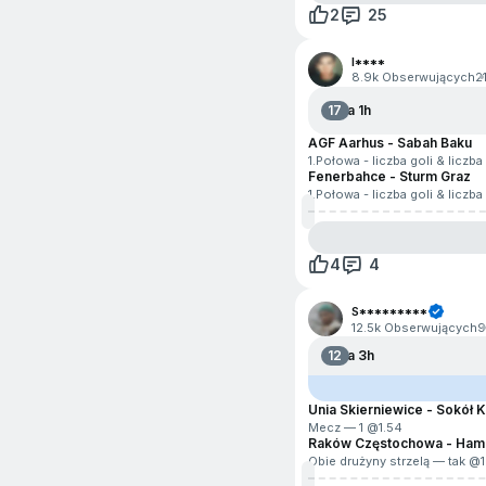
2
25
I****
8.9k Obserwujących
2
17
Za 1h
AGF Aarhus - Sabah Baku
1.Połowa - liczba goli & licz
Fenerbahce - Sturm Graz
1.Połowa - liczba goli & licz
4
4
S*********
12.5k Obserwujących
9
12
Za 3h
Unia Skierniewice - Sokół 
Mecz — 1 @
1.54
Raków Częstochowa - Ham
Obie drużyny strzelą — tak @