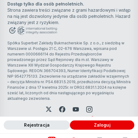
Dostęp tylko dla osób pełnoletnich.
Strona zawiera treści związane z grami hazardowymi i wstęp
na nią jest dozwolony jedynie dla osób pełnoletnich. Hazard
związany jest z ryzykiem.
Spółka Superbet Zakłady Bukmacherskie Sp. z o.o., z siedzibą w
Warszawie ul. Postępu 21 C, 02-676 Warszawa, wpisana pod
numerem 0000666114 do Rejestru Przedsiębiorców
prowadzonego przez Sąd Rejonowy dla m.st. Warszawy w
Warszawie XIII Wydział Gospodarczy Krajowego Rejestru
Sądowego. REGON 366704393, Numer Identyfikacji Podatkowej
NIP 9542775133. Zezwolenie na urządzanie zakładów wzajemnych
– decyzja Ministra nr. PS4.6831.5.2019, przedłużona decyzją Ministra
Finansów z dnia 17 kwietnia 2025r. nr DRG2.6831.1.2024 na kolejne
sześć lat, liczonych od dnia następującego po wygaśnięciu
aktualnego zezwolenia.
Rejestracja
zaloguj