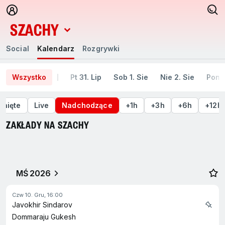
SZACHY
Social
Kalendarz
Rozgrywki
Social
Kalendarz
Rozgrywki
Wszystko
Pt 31. Lip
Sob 1. Sie
Nie 2. Sie
Pon 3
gnięte
Live
Nadchodzące
+1h
+3h
+6h
+12h
ZAKŁADY NA SZACHY
MŚ 2026
Czw 10. Gru, 16:00
Javokhir Sindarov
Dommaraju Gukesh