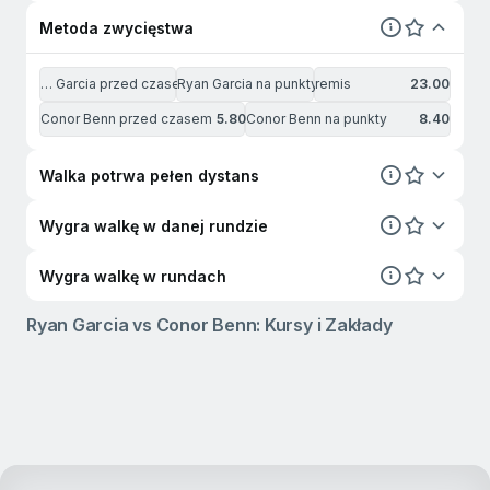
Metoda zwycięstwa
… Garcia przed czasem
Ryan Garcia na punkty
2.02
remis
2.82
23.00
Conor Benn przed czasem
5.80
Conor Benn na punkty
8.40
Walka potrwa pełen dystans
Wygra walkę w danej rundzie
Wygra walkę w rundach
Ryan Garcia vs Conor Benn: Kursy i Zakłady