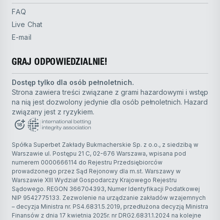
FAQ
Live Chat
E-mail
GRAJ ODPOWIEDZIALNIE!
Dostęp tylko dla osób pełnoletnich.
Strona zawiera treści związane z grami hazardowymi i wstęp
na nią jest dozwolony jedynie dla osób pełnoletnich. Hazard
związany jest z ryzykiem.
Spółka Superbet Zakłady Bukmacherskie Sp. z o.o., z siedzibą w
Warszawie ul. Postępu 21 C, 02-676 Warszawa, wpisana pod
numerem 0000666114 do Rejestru Przedsiębiorców
prowadzonego przez Sąd Rejonowy dla m.st. Warszawy w
Warszawie XIII Wydział Gospodarczy Krajowego Rejestru
Sądowego. REGON 366704393, Numer Identyfikacji Podatkowej
NIP 9542775133. Zezwolenie na urządzanie zakładów wzajemnych
– decyzja Ministra nr. PS4.6831.5.2019, przedłużona decyzją Ministra
Finansów z dnia 17 kwietnia 2025r. nr DRG2.6831.1.2024 na kolejne