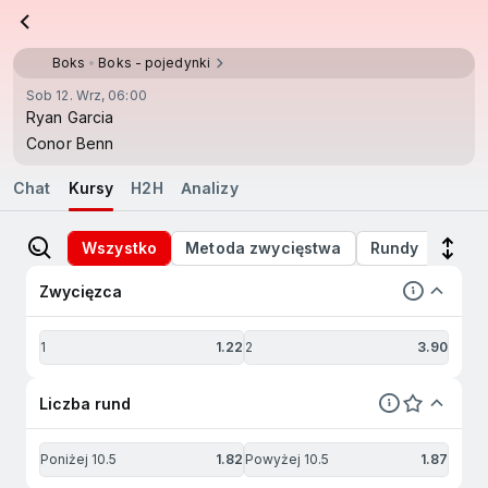
Boks
Boks - pojedynki
Sob 12. Wrz, 06:00
Ryan Garcia
Conor Benn
Chat
Kursy
H2H
Analizy
Wszystko
Metoda zwycięstwa
Rundy
Zwycięzca
1
1.22
2
3.90
Liczba rund
Poniżej 10.5
1.82
Powyżej 10.5
1.87