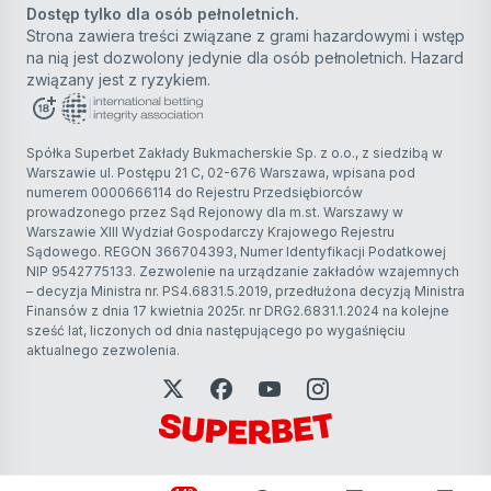
Dostęp tylko dla osób pełnoletnich.
Strona zawiera treści związane z grami hazardowymi i wstęp
na nią jest dozwolony jedynie dla osób pełnoletnich. Hazard
związany jest z ryzykiem.
Spółka Superbet Zakłady Bukmacherskie Sp. z o.o., z siedzibą w
Warszawie ul. Postępu 21 C, 02-676 Warszawa, wpisana pod
numerem 0000666114 do Rejestru Przedsiębiorców
prowadzonego przez Sąd Rejonowy dla m.st. Warszawy w
Warszawie XIII Wydział Gospodarczy Krajowego Rejestru
Sądowego. REGON 366704393, Numer Identyfikacji Podatkowej
NIP 9542775133. Zezwolenie na urządzanie zakładów wzajemnych
– decyzja Ministra nr. PS4.6831.5.2019, przedłużona decyzją Ministra
Finansów z dnia 17 kwietnia 2025r. nr DRG2.6831.1.2024 na kolejne
sześć lat, liczonych od dnia następującego po wygaśnięciu
aktualnego zezwolenia.