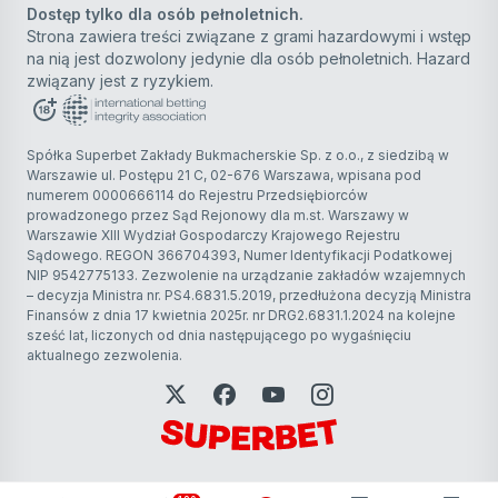
Dostęp tylko dla osób pełnoletnich.
Strona zawiera treści związane z grami hazardowymi i wstęp
na nią jest dozwolony jedynie dla osób pełnoletnich. Hazard
związany jest z ryzykiem.
Spółka Superbet Zakłady Bukmacherskie Sp. z o.o., z siedzibą w
Warszawie ul. Postępu 21 C, 02-676 Warszawa, wpisana pod
numerem 0000666114 do Rejestru Przedsiębiorców
prowadzonego przez Sąd Rejonowy dla m.st. Warszawy w
Warszawie XIII Wydział Gospodarczy Krajowego Rejestru
Sądowego. REGON 366704393, Numer Identyfikacji Podatkowej
NIP 9542775133. Zezwolenie na urządzanie zakładów wzajemnych
– decyzja Ministra nr. PS4.6831.5.2019, przedłużona decyzją Ministra
Finansów z dnia 17 kwietnia 2025r. nr DRG2.6831.1.2024 na kolejne
sześć lat, liczonych od dnia następującego po wygaśnięciu
aktualnego zezwolenia.