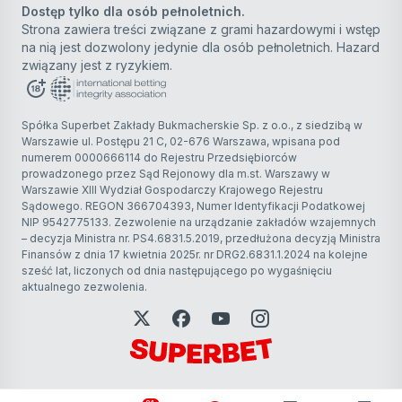
Dostęp tylko dla osób pełnoletnich.
Strona zawiera treści związane z grami hazardowymi i wstęp
na nią jest dozwolony jedynie dla osób pełnoletnich. Hazard
związany jest z ryzykiem.
Spółka Superbet Zakłady Bukmacherskie Sp. z o.o., z siedzibą w
Warszawie ul. Postępu 21 C, 02-676 Warszawa, wpisana pod
numerem 0000666114 do Rejestru Przedsiębiorców
prowadzonego przez Sąd Rejonowy dla m.st. Warszawy w
Warszawie XIII Wydział Gospodarczy Krajowego Rejestru
Sądowego. REGON 366704393, Numer Identyfikacji Podatkowej
NIP 9542775133. Zezwolenie na urządzanie zakładów wzajemnych
– decyzja Ministra nr. PS4.6831.5.2019, przedłużona decyzją Ministra
Finansów z dnia 17 kwietnia 2025r. nr DRG2.6831.1.2024 na kolejne
sześć lat, liczonych od dnia następującego po wygaśnięciu
aktualnego zezwolenia.