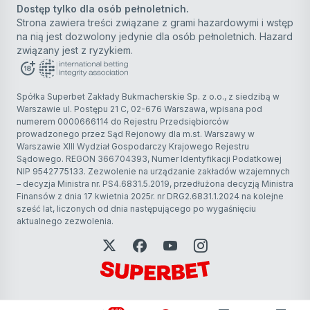
Dostęp tylko dla osób pełnoletnich.
Strona zawiera treści związane z grami hazardowymi i wstęp
na nią jest dozwolony jedynie dla osób pełnoletnich. Hazard
związany jest z ryzykiem.
Spółka Superbet Zakłady Bukmacherskie Sp. z o.o., z siedzibą w
Warszawie ul. Postępu 21 C, 02-676 Warszawa, wpisana pod
numerem 0000666114 do Rejestru Przedsiębiorców
prowadzonego przez Sąd Rejonowy dla m.st. Warszawy w
Warszawie XIII Wydział Gospodarczy Krajowego Rejestru
Sądowego. REGON 366704393, Numer Identyfikacji Podatkowej
NIP 9542775133. Zezwolenie na urządzanie zakładów wzajemnych
– decyzja Ministra nr. PS4.6831.5.2019, przedłużona decyzją Ministra
Finansów z dnia 17 kwietnia 2025r. nr DRG2.6831.1.2024 na kolejne
sześć lat, liczonych od dnia następującego po wygaśnięciu
aktualnego zezwolenia.