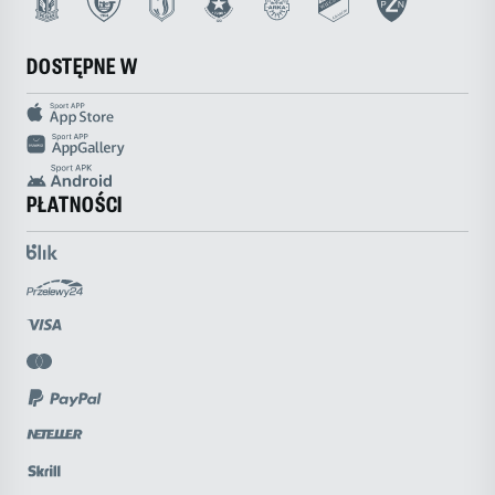
DOSTĘPNE W
PŁATNOŚCI