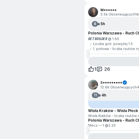
M******
5.5k Obserwujących
1d
8
Za 5h
Polonia Warszawa - Ruch 
BET BUILDER
@ 1.65
Liczba goli: powyżej 1.5
1. połowa - liczba rzutów 
1
26
S*********
12.6k Obserwujących
11
Za 4h
Wisła Kraków - Wisła Płock
Wisła Kraków - liczba rzutów
Polonia Warszawa - Ruch 
Mecz — 1 @
2.25