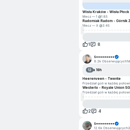
Pesapallo
Rainbow Six
Wisła Kraków - Wisła Płock
Mecz — 1 @
1.85
Radomiak Radom - Górnik 
Rocket League
Mecz — X @
3.45
Rozrywka i polityka
1
8
Rugby
S*********
Siatkówka plażowa
8.2k Obserwujących
1d
Snooker
12
Za 18h
Heerenveen - Twente
Sporty motorowe
Przedział goli w każdej połow
Westerlo - Royale Union SG
Przedział goli w każdej połow
Surfing
Szachy
2
4
Valorant
S*********
12.6k Obserwujących