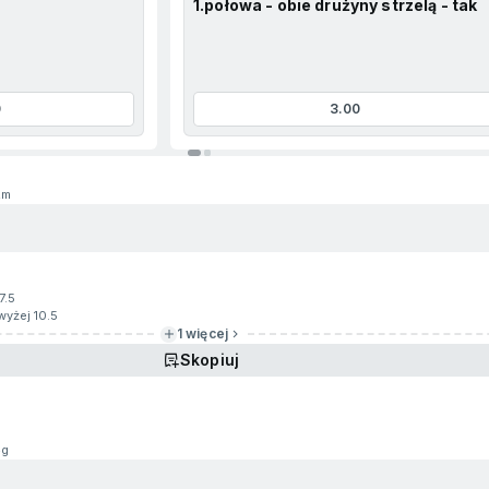
1.połowa - obie drużyny strzelą - tak
0
3.00
2m
7.5
wyżej 10.5
1 więcej
Skopiuj
4g