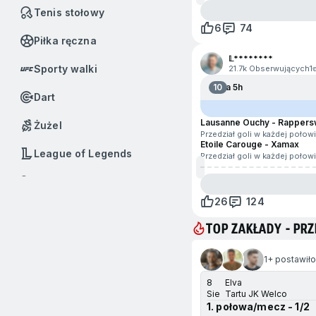
Tenis stołowy
6
74
Piłka ręczna
𝕃********
Sporty walki
21.7k Obserwujących
1
10
Za 5h
Dart
Lausanne Ouchy - Rappers
Żużel
Przedział goli w każdej połow
Etoile Carouge - Xamax
League of Legends
Przedział goli w każdej połow
Badminton
26
124
Baseball
TOP ZAKŁADY - P
Boks
przejdź na koniec
1+ postawiło
Call of Duty
8
Elva
Dota 2
Sie
Tartu JK Welco
1. połowa/mecz - 1/2