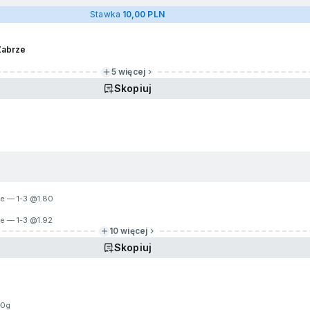
Stawka
10,00 PLN
Zabrze
5 więcej
Skopiuj
ie — 1-3 @
1.80
ie — 1-3 @
1.92
10 więcej
Skopiuj
20g