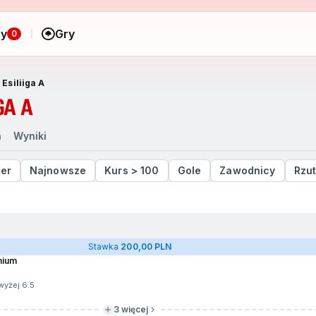
ny
Gry
0
 Esiliiga A
GA A
a
Wyniki
der
Najnowsze
Kurs > 100
Gole
Zawodnicy
Rzut
Stawka
200,00 PLN
hium
wyżej 6.5
3 więcej