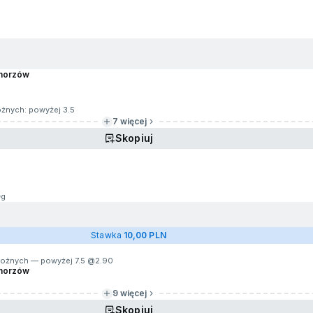
Chorzów
rożnych: powyżej 3.5
7 więcej
Skopiuj
4g
Stawka
10,00 PLN
 rożnych — powyżej 7.5 @
2.90
Chorzów
9 więcej
Skopiuj