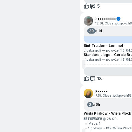
5
S*********
12.6k Obserwujących
1
20
Za 1d
Sint-Truiden - Lommel
Liczba goli — powyżej 1.5 @
1.
Standard Liege - Cercle B
Liczba goli — powyżej 1.5 @
1.
18
F*****
7.5k Obserwujących
18
2
Za 6h
Wisła Kraków - Wisła Płock
BET BUILDER
@ 28.00
Mecz: 1
1.połowa - 1X2: Wisła Płock