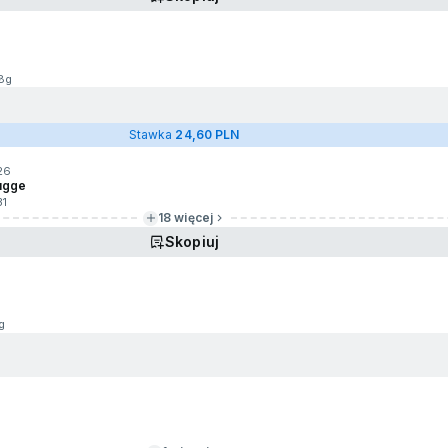
8g
Stawka
24,60 PLN
26
rugge
31
18 więcej
Skopiuj
g