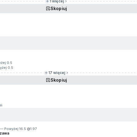
1 więcej
Skopiuj
yżej 0.5
yżej 0.5
17 więcej
Skopiuj
7m
 — Powyżej 16.5 @
1.97
szawa