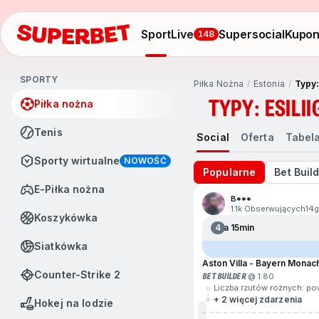
Sport
Live
Supersocial
Kupo
148
SPORTY
Piłka Nożna
Estonia
Typy:
TYPY: ESILII
Piłka nożna
Tenis
Social
Oferta
Tabel
Sporty wirtualne
NOWOŚĆ
Popularne
Bet Buil
e-Piłka nożna
B***
1.1k Obserwujących
14g
Koszykówka
4
Za 15min
Siatkówka
Aston Villa - Bayern Monac
Counter-Strike 2
BET BUILDER
@ 1.80
Liczba rzutów rożnych: po
+ 2 więcej zdarzenia
Hokej na lodzie