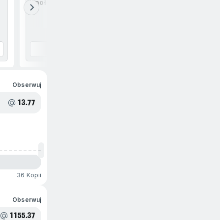
1.połowa - liczba goli - powyżej 1.5
1.połow
1.87
Obserwuj
13.77
36 Kopii
Obserwuj
1155.37