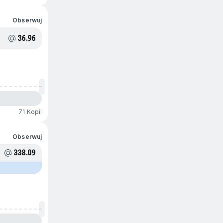
Obserwuj
36.96
71 Kopii
Obserwuj
338.09