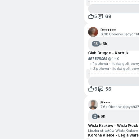
5
69
D******
6.3k Obserwujących
1d
18
Za 3h
Club Brugge - Kortrijk
BET BUILDER
@ 1.40
1.połowa - liczba goli: pow
2.połowa - liczba goli: pow
6
56
M***
7.6k Obserwujących
3
2
Za 6h
Wisła Kraków - Wisła Płock
Liczba strzałów Wisła Kraków
Korona Kielce - Legia War