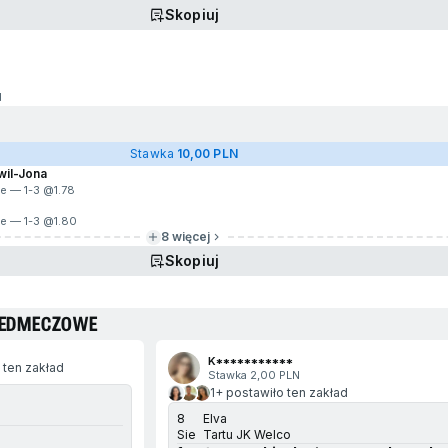
Skopiuj
d
Stawka
10,00 PLN
wil-Jona
ie — 1-3 @
1.78
ie — 1-3 @
1.80
8 więcej
Skopiuj
RZEDMECZOWE
K***********
 ten zakład
Stawka 2,00 PLN
1+ postawiło ten zakład
8
Elva
Sie
Tartu JK Welco