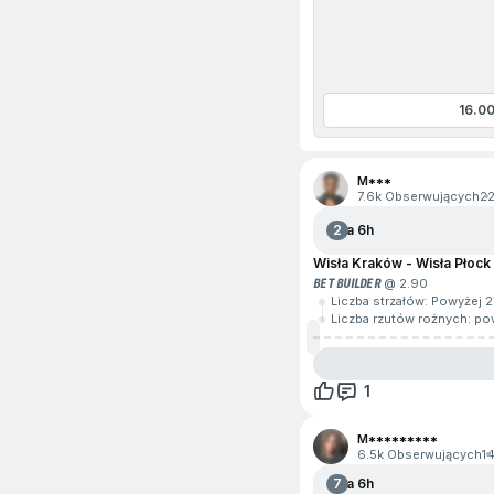
e-Koszykówka
e-Hokej na lodzie
Formuła
16.0
przejdź na początek
Futbol amerykański
M***
Futbol australijski
7.6k Obserwujących
2
Futsal
2
Za 6h
Wisła Kraków - Wisła Płock
Golf
BET BUILDER
@ 2.90
Liczba strzałów: Powyżej 2
Honor of Kings
Liczba rzutów rożnych: po
Kolarstwo
1
Koszykówka 3x3
M*********
Krykiet
6.5k Obserwujących
1
7
Za 6h