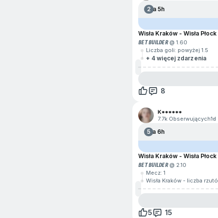
2
Za 5h
Wisła Kraków - Wisła Płock
BET BUILDER
@ 1.60
Liczba goli: powyżej 1.5
+ 4 więcej zdarzenia
8
K******
7.7k Obserwujących
1d
5
Za 6h
Wisła Kraków - Wisła Płock
BET BUILDER
@ 2.10
Mecz: 1
Wisła Kraków - liczba rzut
5
15