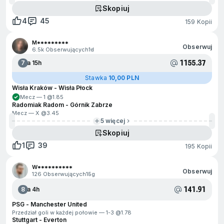
Skopiuj
4
45
159 Kopii
M*********
Obserwuj
6.5k Obserwujących
1d
1155.37
7
Za 15h
Stawka
10,00 PLN
Wisła Kraków - Wisła Płock
Mecz — 1 @
1.85
Radomiak Radom - Górnik Zabrze
Mecz — X @
3.45
5 więcej
Skopiuj
1
39
195 Kopii
W**********
Obserwuj
126 Obserwujących
15g
141.91
8
Za 4h
PSG - Manchester United
Przedział goli w każdej połowie — 1-3 @
1.78
Stuttgart - Everton