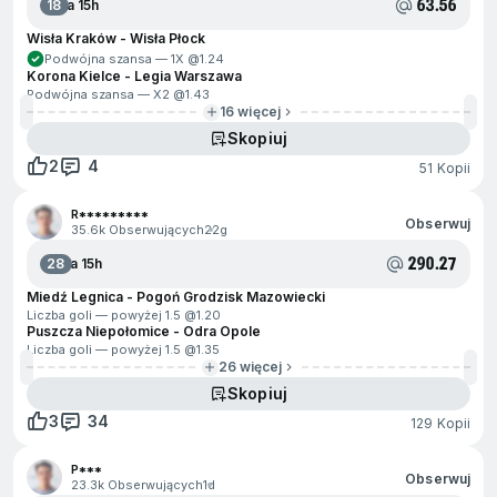
63.56
18
Za 15h
Wisła Kraków - Wisła Płock
Podwójna szansa — 1X @
1.24
Korona Kielce - Legia Warszawa
Podwójna szansa — X2 @
1.43
16 więcej
Skopiuj
2
4
51 Kopii
R*********
Obserwuj
35.6k Obserwujących
22g
290.27
28
Za 15h
Miedź Legnica - Pogoń Grodzisk Mazowiecki
Liczba goli — powyżej 1.5 @
1.20
Puszcza Niepołomice - Odra Opole
Liczba goli — powyżej 1.5 @
1.35
26 więcej
Skopiuj
3
34
129 Kopii
P***
Obserwuj
23.3k Obserwujących
1d