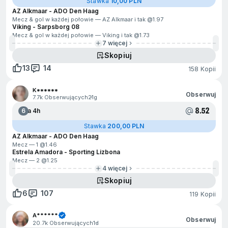
Stawka
10,00 PLN
AZ Alkmaar - ADO Den Haag
Mecz & gol w każdej połowie — AZ Alkmaar i tak @
1.97
Viking - Sarpsborg 08
Mecz & gol w każdej połowie — Viking i tak @
1.73
7 więcej
Skopiuj
13
14
158 Kopii
K******
Obserwuj
7.7k Obserwujących
21g
8.52
6
Za 4h
Stawka
200,00 PLN
AZ Alkmaar - ADO Den Haag
Mecz — 1 @
1.46
Estrela Amadora - Sporting Lizbona
Mecz — 2 @
1.25
4 więcej
Skopiuj
6
107
119 Kopii
A******
Obserwuj
20.7k Obserwujących
1d