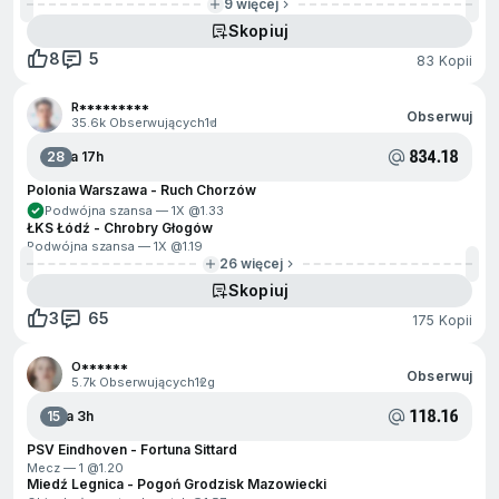
9 więcej
Skopiuj
8
5
83 Kopii
R*********
Obserwuj
35.6k Obserwujących
1d
834.18
28
Za 17h
Polonia Warszawa - Ruch Chorzów
Podwójna szansa — 1X @
1.33
ŁKS Łódź - Chrobry Głogów
Podwójna szansa — 1X @
1.19
26 więcej
Skopiuj
3
65
175 Kopii
O******
Obserwuj
5.7k Obserwujących
12g
118.16
15
Za 3h
PSV Eindhoven - Fortuna Sittard
Mecz — 1 @
1.20
Miedź Legnica - Pogoń Grodzisk Mazowiecki