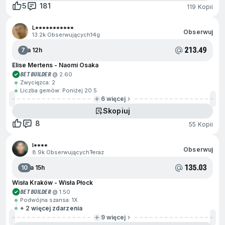
5
181
119 Kopii
L***********
Obserwuj
13.2k Obserwujących
14g
213.49
7
Za 12h
Elise Mertens - Naomi Osaka
BET BUILDER
@ 2.60
Zwycięzca: 2
Liczba gemów: Poniżej 20.5
6 więcej
Skopiuj
8
55 Kopii
I****
Obserwuj
8.9k Obserwujących
Teraz
135.03
10
Za 15h
Wisła Kraków - Wisła Płock
BET BUILDER
@ 1.50
Podwójna szansa: 1X
+ 2 więcej zdarzenia
9 więcej