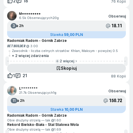
2
18
76 Kopii
M*********
Obserwuj
6.5k Obserwujących
23g
18.11
3
Za 2h
Stawka
59,00 PLN
Radomiak Radom - Górnik Zabrze
BET BUILDER
@ 3.00
Zawodnik - liczba celnych strzałów: Khlan, Maksym - powyżej 0.5
+ 2 więcej zdarzenia
2 więcej
Skopiuj
1
21
88 Kopii
𝕃********
Obserwuj
21.7k Obserwujących
1g
150.72
11
Za 2h
Stawka
10,00 PLN
Radomiak Radom - Górnik Zabrze
Obie drużyny strzelą — tak @
1.60
Rekord Bielsko-Biała - Stal Stalowa Wola
Obie drużyny strzelą — tak @
1.69