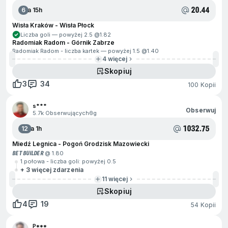
20.44
6
Za 15h
Wisła Kraków - Wisła Płock
Liczba goli — powyżej 2.5 @
1.82
Radomiak Radom - Górnik Zabrze
Radomiak Radom - liczba kartek — powyżej 1.5 @
1.40
4 więcej
Skopiuj
3
34
100 Kopii
s***
Obserwuj
5.7k Obserwujących
6g
1032.75
12
Za 1h
Miedź Legnica - Pogoń Grodzisk Mazowiecki
BET BUILDER
@ 1.80
1.połowa - liczba goli: powyżej 0.5
+ 3 więcej zdarzenia
11 więcej
Skopiuj
4
19
54 Kopii
P***