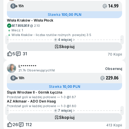
14.99
5
Za 15h
Stawka
100,00 PLN
Wisła Kraków - Wisła Płock
BET BUILDER
@ 2.10
Mecz: 1
Wisła Kraków - liczba rzutów rożnych: powyżej 3.5
4 więcej
Skopiuj
5
31
70 Kopii
𝕃********
Obserwuj
21.7k Obserwujących
1d
229.06
9
Za 18h
Stawka
10,00 PLN
Śląsk Wrocław II - Górnik Łęczna
Przedział goli w każdej połowie — 1-3 @
1.87
AZ Alkmaar - ADO Den Haag
Przedział goli w każdej połowie — 1-3 @
1.80
7 więcej
Skopiuj
26
112
413 Kopii