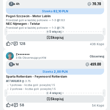
70.78
7
Za 4h
Stawka
82,10 PLN
Pogoń Szczecin - Motor Lublin
Przedział goli w każdej połowie — 1-3 @
1.83
NEC Nijmegen - Telstar
Przedział goli w każdej połowie — 1-3 @
1.78
5 więcej
Skopiuj
7
128
436 Kopii
Z*******
Obserwuj
3.6k Obserwujących
1d
459.00
5
Za 1d
Stawka
2,00 PLN
Sparta Rotterdam - Feyenoord Rotterdam
BET BUILDER
@ 3.75
1.połowa - liczba goli: powyżej 1.5
2.połowa - liczba goli: powyżej 1.5
4 więcej
Skopiuj
4
58
54 Kopii