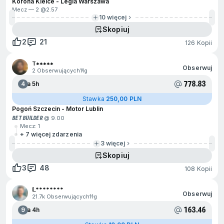
Korona Kielce - Legia Warszawa
Mecz — 2 @
2.57
10 więcej
Skopiuj
2
21
126 Kopii
T*****
Obserwuj
2 Obserwujących
11g
778.83
4
Za 5h
Stawka
250,00 PLN
Pogoń Szczecin - Motor Lublin
BET BUILDER
@ 9.00
Mecz: 1
+ 7 więcej zdarzenia
3 więcej
Skopiuj
3
48
108 Kopii
𝕃********
Obserwuj
21.7k Obserwujących
11g
163.46
9
Za 4h