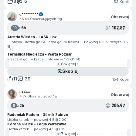
8
6
53 Kopii
Ł********
Obserwuj
38.9k Obserwujących
19g
102.87
10
Za 6h
Austria Wiedeń - LASK Linz
1.Połowa - liczba goli & liczba goli w meczu — Powyżej 0.5 & Powyżej 1.5
@
1.52
Termalica Nieciecza - Warta Poznań
Przedział goli w każdej połowie — 1-3 @
1.88
8 więcej
Skopiuj
11
39
154 Kopii
P****
Obserwuj
4.7k Obserwujących
1g
206.97
9
Za 2h
Radomiak Radom - Górnik Zabrze
Liczba kartek — powyżej 4.5 @
2.00
Korona Kielce - Legia Warszawa
Liczba kartek — powyżej 4.5 @
1.95
7 więcej