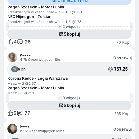
Stawka
184,00 PLN
Pogoń Szczecin - Motor Lublin
Przedział goli w każdej połowie — 1-3 @
1.83
NEC Nijmegen - Telstar
Przedział goli w każdej połowie — 1-3 @
1.78
2 więcej
Skopiuj
4
26
70 Kopii
P****
Obserwuj
4.7k Obserwujących
12g
757.25
11
Za 2h
Korona Kielce - Legia Warszawa
Mecz — 2 @
2.57
Pogoń Szczecin - Motor Lublin
Mecz — 1 @
2.10
9 więcej
Skopiuj
5
77
285 Kopii
I****
Obserwuj
8.9k Obserwujących
Teraz