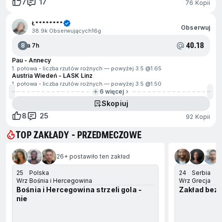
7
17
76 Kopii
Ł********
Obserwuj
38.9k Obserwujących
16g
40.18
8
Za 7h
Pau - Annecy
1. połowa - liczba rzutów rożnych — powyżej 3.5 @
1.65
Austria Wiedeń - LASK Linz
1. połowa - liczba rzutów rożnych — powyżej 3.5 @
1.50
6 więcej
Skopiuj
8
25
92 Kopii
TOP ZAKŁADY - PRZEDMECZOWE
ejdź na koniec
26+ postawiło ten zakład
1
25
Polska
24
Serbia
Wrz
Bośnia i Hercegowina
Wrz
Grecja
Bośnia i Hercegowina strzeli gola -
Zakład bez 
nie