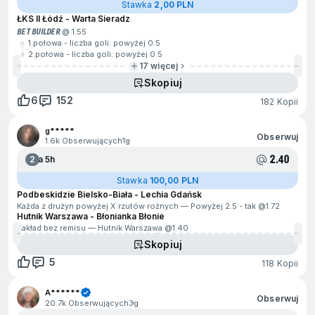
Stawka
2,00 PLN
ŁKS II Łódź - Warta Sieradz
BET BUILDER
@ 1.55
1.połowa - liczba goli: powyżej 0.5
2.połowa - liczba goli: powyżej 0.5
17 więcej
Skopiuj
6
152
182 Kopii
g*****
Obserwuj
1.6k Obserwujących
1g
2.40
2
Za 5h
Stawka
100,00 PLN
Podbeskidzie Bielsko-Biała - Lechia Gdańsk
Każda z drużyn powyżej X rzutów rożnych — Powyżej 2.5 - tak @
1.72
Hutnik Warszawa - Błonianka Błonie
Zakład bez remisu — Hutnik Warszawa @
1.40
Skopiuj
5
118 Kopii
A******
Obserwuj
20.7k Obserwujących
3g