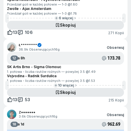
Przedział goli w każdej połowie — 1-3 @
1.80
Zwolle - Ajax Amsterdam
Przedział goli w każdej połowie — 1-3 @
1.78
6 więcej
Skopiuj
13
106
271 Kopii
Ł********
Obserwuj
38.9k Obserwujących
16g
173.78
12
Za 8h
SK Artis Brno - Sigma Olomouc
1. połowa - liczba rzutów rożnych — powyżej 3.5 @
1.49
Vojvodina - Radnik Surdulica
1. połowa - liczba rzutów rożnych — powyżej 3.5 @
1.53
10 więcej
Skopiuj
13
53
215 Kopii
Z*******
Obserwuj
3.6k Obserwujących
16g
962.69
18
Za 1d