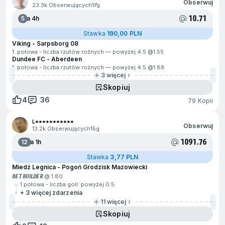
Obserwuj
23.3k Obserwujących
17g
10.71
5
Za 4h
Stawka
190,00 PLN
Viking - Sarpsborg 08
1. połowa - liczba rzutów rożnych — powyżej 4.5 @
1.55
Dundee FC - Aberdeen
1. połowa - liczba rzutów rożnych — powyżej 4.5 @
1.88
3 więcej
Skopiuj
4
36
79 Kopii
L***********
Obserwuj
13.2k Obserwujących
15g
1091.76
12
Za 1h
Stawka
3,77 PLN
Miedź Legnica - Pogoń Grodzisk Mazowiecki
BET BUILDER
@ 1.80
1.połowa - liczba goli: powyżej 0.5
+ 3 więcej zdarzenia
11 więcej
Skopiuj