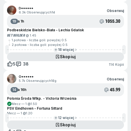
D******
Obserwuj
6.3k Obserwujących
1d
1055.30
19
Za 1h
Podbeskidzie Bielsko-Biała - Lechia Gdańsk
BET BUILDER
@ 1.45
1.połowa - liczba goli: powyżej 0.5
2.połowa - liczba goli: powyżej 0.5
18 więcej
Skopiuj
5
38
114 Kopii
O******
Obserwuj
5.7k Obserwujących
12g
45.99
14
Za 16h
Polonia Środa Wlkp. - Victoria Września
Mecz — 1 @
1.50
PSV Eindhoven - Fortuna Sittard
Mecz — 1 @
1.20
12 więcej
Skopiuj