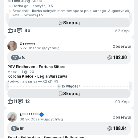
BET BUILDER
@ 80.00
Liczba goli: powyżej 0.5
Zawodnik - liczba celnych strzałów spoza pola karnego: Augustyniak,
Rafal - powyżej 1.5
Skopiuj
3
46
67 Kopii
O******
Obserwuj
5.7k Obserwujących
12g
102.80
17
Za 1d
PSV Eindhoven - Fortuna Sittard
Mecz — 1 @
1.20
Korona Kielce - Legia Warszawa
Podwójna szansa — X2 @
1.43
15 więcej
Skopiuj
11
12
99 Kopii
Ł********
Obserwuj
38.9k Obserwujących
19g
108.94
8
Za 8h
Sparta Rotterdam - Feyenoord Rotterdam