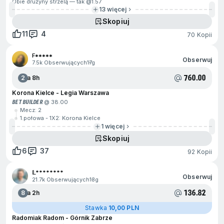
Obie drużyny strzelą — tak @
1.57
13 więcej
Skopiuj
11
4
70 Kopii
F*****
Obserwuj
7.5k Obserwujących
17g
760.00
2
Za 8h
Korona Kielce - Legia Warszawa
BET BUILDER
@ 38.00
Mecz: 2
1.połowa - 1X2: Korona Kielce
1 więcej
Skopiuj
6
37
92 Kopii
𝕃********
Obserwuj
21.7k Obserwujących
13g
136.82
8
Za 2h
Stawka
10,00 PLN
Radomiak Radom - Górnik Zabrze