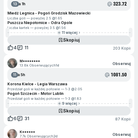
323.72
13
Za 1h
Miedź Legnica - Pogoń Grodzisk Mazowiecki
Liczba goli — powyżej 2.5 @
1.65
Puszcza Niepołomice - Odra Opole
Liczba kartek — powyżej 3.5 @
1.56
11 więcej
Skopiuj
4
11
203 Kopii
M********
Obserwuj
13.8k Obserwujących
1d
1081.50
11
Za 5h
Korona Kielce - Legia Warszawa
Przedział goli w każdej połowie — 1-3 @
2.05
Pogoń Szczecin - Motor Lublin
Przedział goli w każdej połowie — 1-3 @
1.83
9 więcej
Skopiuj
6
31
87 Kopii
K******
Obserwuj
7.7k Obserwujących
2d