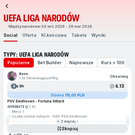
UEFA LIGA NARODÓW
Międzynarodowe
24 wrz 2026 - 28 mar 2028
Social
Oferta
Kl.końcowa
Tabela
Wyniki
TYPY: UEFA LIGA NARODÓW
Popularne
Bet Builder
Najnowsze
Kurs > 100
B***
Obserwuj
1.2k Obserwujących
10g
6.13
4
Za 8h
Stawka
115,00 PLN
PSV Eindhoven - Fortuna Sittard
SUPERBETS
@ 1.35
Mecz: 1
Liczba rzutów rożnych - H2H: PSV Eindhoven
3 więcej
Skopiuj