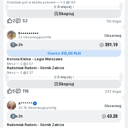
Przedział goli w każdej połowie — 1-3 @
1.83
6 więcej
Skopiuj
2
52
110 Kopii
B*********
Obserwuj
23 Obserwujących
1d
391.19
7
Za 2h
Stawka
312,00 PLN
Korona Kielce - Legia Warszawa
Mecz — 2 @
2.57
Radomiak Radom - Górnik Zabrze
Mecz — 2 @
2.37
5 więcej
Skopiuj
5
118
237 Kopii
A******
Obserwuj
20.7k Obserwujących
3g
63.28
3
Za 2h
Radomiak Radom - Górnik Zabrze