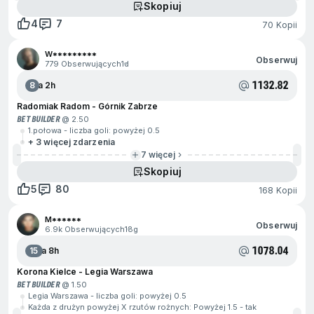
Skopiuj
4
7
70 Kopii
W*********
Obserwuj
779 Obserwujących
1d
1132.82
8
Za 2h
Radomiak Radom - Górnik Zabrze
BET BUILDER
@ 2.50
1.połowa - liczba goli: powyżej 0.5
+ 3 więcej zdarzenia
7 więcej
Skopiuj
5
80
168 Kopii
M******
Obserwuj
6.9k Obserwujących
18g
1078.04
15
Za 8h
Korona Kielce - Legia Warszawa
BET BUILDER
@ 1.50
Legia Warszawa - liczba goli: powyżej 0.5
Każda z drużyn powyżej X rzutów rożnych: Powyżej 1.5 - tak