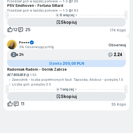
Przedział goli w każdej połowie — 1-3 @
1.95
PSV Eindhoven - Fortuna Sittard
Przedział goli w każdej połowie — 1-3 @
1.82
6 więcej
Skopiuj
12
25
174 Kopii
P****
Obserwuj
31k Obserwujących
1g
2.24
2
Za 2h
Stawka
200,00 PLN
Radomiak Radom - Górnik Zabrze
BET BUILDER
@ 1.55
Zawodnik - liczba popełnionych fauli: Tapsoba, Abdoul - powyżej 1.5
Liczba goli: powyżej 0.5
1 więcej
Skopiuj
11
55 Kopii