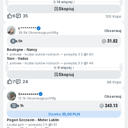
14 więcej
Skopiuj
6
35
100 Kopii
Ł********
Obserwuj
38.9k Obserwujących
16g
31.82
8
Za 5h
Boulogne - Nancy
1. połowa - liczba rzutów rożnych — powyżej 3.5 @
1.60
Sion - Vaduz
1. połowa - liczba rzutów rożnych — powyżej 3.5 @
1.46
6 więcej
Skopiuj
7
24
98 Kopii
S*********
Obserwuj
12.7k Obserwujących
17g
243.13
12
Za 1h
Stawka
35,00 PLN
Pogoń Szczecin - Motor Lublin
Liczba goli — powyżej 2.5 @
1.61