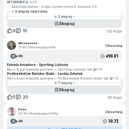
BET BUILDER
@ 4.50
Radomiak Radom - liczba rzutów rożnych: powyżej 3.5
+ 3 więcej zdarzenia
2 więcej
Skopiuj
3
15
120 Kopii
M********
Obserwuj
13.8k Obserwujących
1d
490.01
9
Za 8h
Estrela Amadora - Sporting Lizbona
Mecz & gol w każdej połowie — Sporting Lizbona i tak @
1.70
Podbeskidzie Bielsko-Biała - Lechia Gdańsk
Mecz & gol w każdej połowie — Podbeskidzie Bielsko-Biała i tak @
1.72
7 więcej
Skopiuj
5
20
60 Kopii
P***
Obserwuj
23.3k Obserwujących
16g
10.72
4
Za 4h