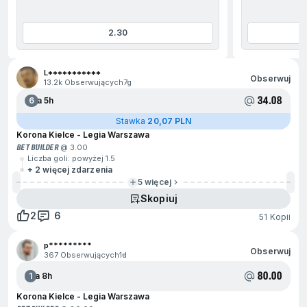
2.30
jdź na początek
L***********
Obserwuj
13.2k Obserwujących
7g
34.08
6
Za 5h
Stawka
20,07 PLN
Korona Kielce - Legia Warszawa
BET BUILDER
@ 3.00
Liczba goli: powyżej 1.5
+ 2 więcej zdarzenia
5 więcej
Skopiuj
2
6
51 Kopii
p*********
Obserwuj
367 Obserwujących
1d
80.00
1
Za 8h
Korona Kielce - Legia Warszawa