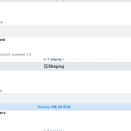
1d
and
rożnych: powyżej 2.5
7 więcej
Skopiuj
1g
Stawka
118,00 PLN
gers
9