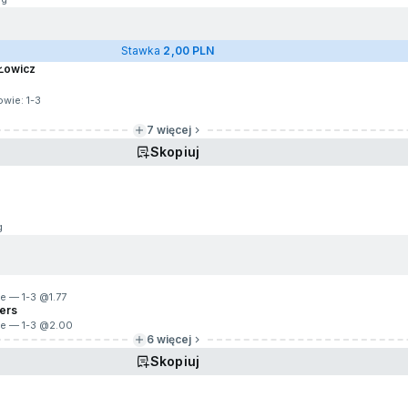
Stawka
2,00 PLN
 Łowicz
owie: 1-3
7 więcej
Skopiuj
g
ie — 1-3 @
1.77
gers
ie — 1-3 @
2.00
6 więcej
Skopiuj