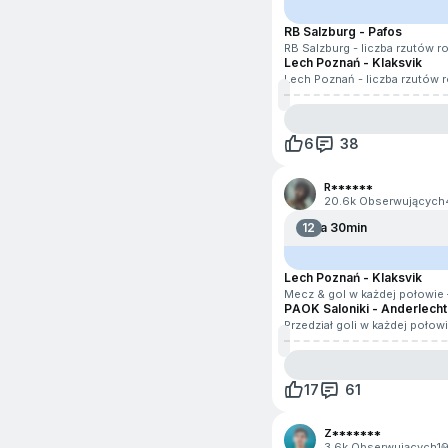
RB Salzburg - Pafos
RB Salzburg - liczba rzutów 
Lech Poznań - Klaksvik
Lech Poznań - liczba rzutów
6
38
R******
20.6k Obserwujących
12
Za 30min
Lech Poznań - Klaksvik
Mecz & gol w każdej połowie 
PAOK Saloniki - Anderlecht
Przedział goli w każdej połow
17
61
Z*******
3.6k Obserwujących
1