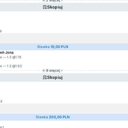
2 więcej
Skopiuj
g
Stawka
10,00 PLN
wil-Jona
ie — 1-3 @
1.78
ie — 1-3 @
1.80
8 więcej
Skopiuj
1g
Stawka
200,00 PLN
.42