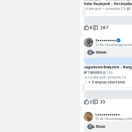
Krykiet
Valur Reykjavik - Nordsjall
Liczba goli — powyżej 2.5 @
1
Rainbow Six
Piłka wodna
8
287
Rocket League
S*********
12.6k Obserwujących
1
Rozrywka i polityka
2
Za 30min
Rugby
Jagiellonia Białystok - Ran
Siatkówka plażowa
BET BUILDER
@ 1.55
Liczba goli: powyżej 1.5
+ 3 więcej zdarzenia
Snooker
Sporty motorowe
2
33
Surfing
L***********
Szachy
13.2k Obserwujących
1
7
Za 15min
Valorant