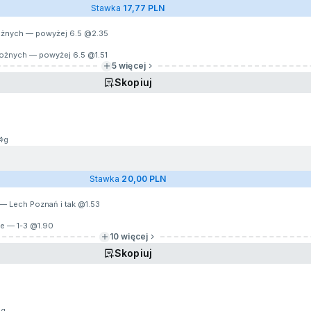
Stawka
17,77 PLN
rożnych — powyżej 6.5 @
2.35
 rożnych — powyżej 6.5 @
1.51
5 więcej
Skopiuj
4g
Stawka
20,00 PLN
— Lech Poznań i tak @
1.53
ie — 1-3 @
1.90
10 więcej
Skopiuj
9g