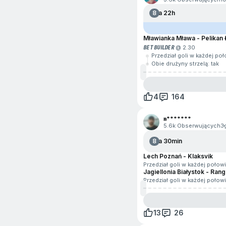
8
Za 22h
Mławianka Mława - Pelikan
BET BUILDER
@ 2.30
Przedział goli w każdej poł
Obie drużyny strzelą: tak
4
164
𝐧*******
5.6k Obserwujących
3
8
Za 30min
Lech Poznań - Klaksvik
Przedział goli w każdej połow
Jagiellonia Białystok - Ran
Przedział goli w każdej połow
13
26