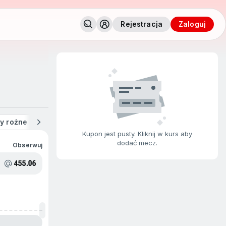
Rejestracja
zaloguj
y rożne
Kartki
Ulubione
Na żywo
Ostatnie wygran
Kupon jest pusty. Kliknij w kurs aby
dodać mecz.
Obserwuj
455.06