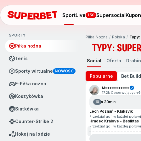
Sport
Live
Supersocial
Kupo
150
SPORTY
Piłka Nożna
Polska
Typy:
TYPY: SUPE
Piłka nożna
Tenis
Social
Oferta
Drabi
Sporty wirtualne
NOWOŚĆ
Popularne
Bet Buil
e-Piłka nożna
M***********
17.2k Obserwujących
4
Koszykówka
10
Za 30min
Siatkówka
Lech Poznań - Klaksvik
Przedział goli w każdej połow
Counter-Strike 2
Hradec Kralove - Besiktas
Przedział goli w każdej połow
Hokej na lodzie