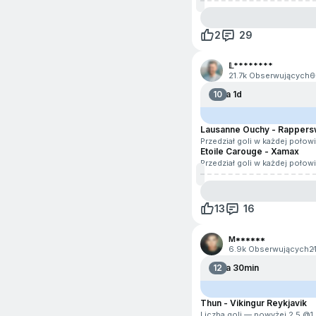
e-Koszykówka
e-Hokej na lodzie
2
29
e-Tenis
𝕃********
21.7k Obserwujących
6
Formuła
10
Za 1d
Futbol amerykański
Lausanne Ouchy - Rappers
Przedział goli w każdej połow
Futbol australijski
Etoile Carouge - Xamax
Przedział goli w każdej połow
Futsal
Golf
13
16
Honor of Kings
M******
6.9k Obserwujących
2
Kolarstwo
12
Za 30min
Koszykówka 3x3
Thun - Vikingur Reykjavik
Liczba goli — powyżej 2.5 @
1