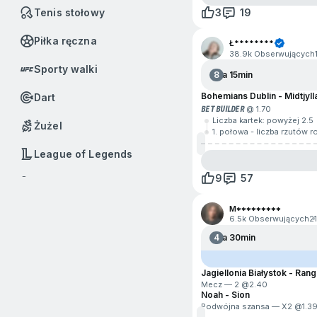
Tenis stołowy
3
19
Piłka ręczna
Ł********
38.9k Obserwujących
Sporty walki
8
Za 15min
Bohemians Dublin - Midtjyll
Dart
BET BUILDER
@ 1.70
Liczba kartek: powyżej 2.5
Żużel
1. połowa - liczba rzutów 
League of Legends
9
57
Badminton
M*********
Baseball
6.5k Obserwujących
2
4
Za 30min
Boks
Call of Duty
Jagiellonia Białystok - Ran
Mecz — 2 @
2.40
Dota 2
Noah - Sion
Podwójna szansa — X2 @
1.3