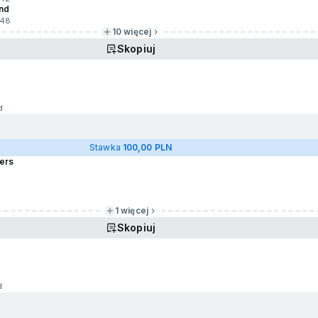
and
.48
10 więcej
Skopiuj
d
Stawka
100,00 PLN
gers
1 więcej
Skopiuj
d