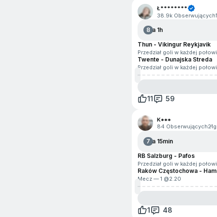
Ł********
38.9k Obserwujących
8
Za 1h
Thun - Vikingur Reykjavik
Przedział goli w każdej połow
Twente - Dunajska Streda
Przedział goli w każdej połow
11
59
K***
84 Obserwujących
21g
7
Za 15min
RB Salzburg - Pafos
Przedział goli w każdej połow
Raków Częstochowa - Ham
Mecz — 1 @
2.20
1
48