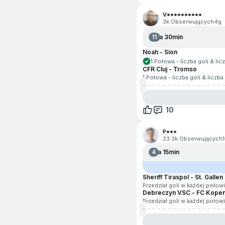
V**********
3k Obserwujących
4g
11
Za 30min
Noah - Sion
1.Połowa - liczba goli & l
CFR Cluj - Tromso
1.Połowa - liczba goli & licz
10
P***
23.3k Obserwujących
4
Za 15min
Sheriff Tiraspol - St. Gallen
Przedział goli w każdej połow
Debreczyn VSC - FC Kope
Przedział goli w każdej połow