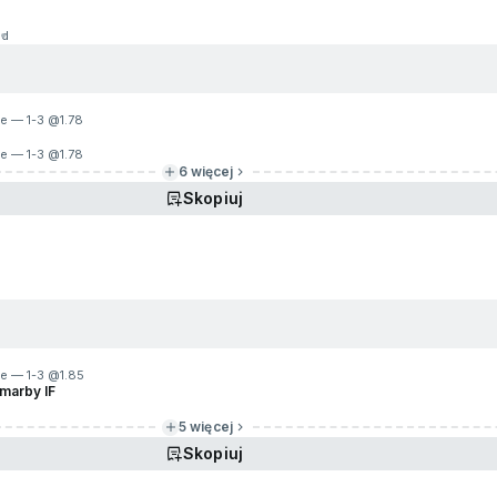
1d
ie — 1-3 @
1.78
ie — 1-3 @
1.78
6 więcej
Skopiuj
ie — 1-3 @
1.85
marby IF
5 więcej
Skopiuj