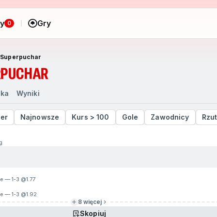
ny
Gry
0
 Superpuchar
RPUCHAR
nka
Wyniki
der
Najnowsze
Kurs > 100
Gole
Zawodnicy
Rzut
g
ie — 1-3 @
1.77
ie — 1-3 @
1.92
8 więcej
Skopiuj