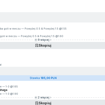
iczba goli w meczu — Powyżej 0.5 & Powyżej 1.5 @
1.55
ba goli w meczu — Powyżej 0.5 & Powyżej 1.5 @
1.60
9 więcej
Skopiuj
1d
Stawka
185,00 PLN
ie — 1-3 @
1.85
nhaga
ie — 1-3 @
1.90
2 więcej
Skopiuj