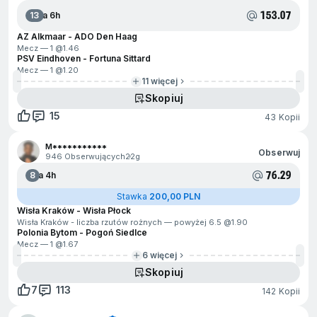
153.07
13
Za 6h
AZ Alkmaar - ADO Den Haag
Mecz — 1 @
1.46
PSV Eindhoven - Fortuna Sittard
Mecz — 1 @
1.20
11 więcej
Skopiuj
15
43 Kopii
M***********
Obserwuj
946 Obserwujących
22g
76.29
8
Za 4h
Stawka
200,00 PLN
Wisła Kraków - Wisła Płock
Wisła Kraków - liczba rzutów rożnych — powyżej 6.5 @
1.90
Polonia Bytom - Pogoń Siedlce
Mecz — 1 @
1.67
6 więcej
Skopiuj
7
113
142 Kopii