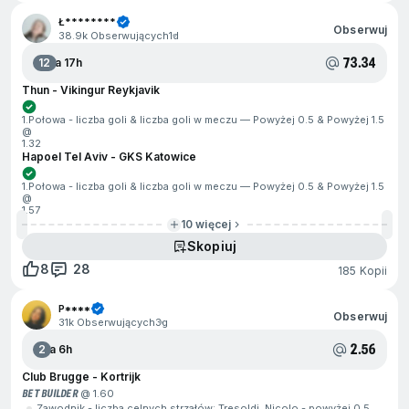
Ł********
Obserwuj
38.9k Obserwujących
1d
73.34
12
Za 17h
Thun - Vikingur Reykjavik
1.Połowa - liczba goli & liczba goli w meczu — Powyżej 0.5 & Powyżej 1.5
@
1.32
Hapoel Tel Aviv - GKS Katowice
1.Połowa - liczba goli & liczba goli w meczu — Powyżej 0.5 & Powyżej 1.5
@
1.57
10 więcej
Skopiuj
8
28
185 Kopii
P****
Obserwuj
31k Obserwujących
3g
2.56
2
Za 6h
Club Brugge - Kortrijk
BET BUILDER
@ 1.60
Zawodnik - liczba celnych strzałów: Tresoldi, Nicolo - powyżej 0.5