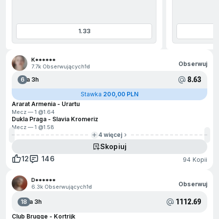
1.33
jdź na początek
K******
Obserwuj
7.7k Obserwujących
1d
8.63
6
Za 3h
Stawka
200,00 PLN
Ararat Armenia - Urartu
Mecz — 1 @
1.64
Dukla Praga - Slavia Kromeriz
Mecz — 1 @
1.58
4 więcej
Skopiuj
12
146
94 Kopii
D******
Obserwuj
6.3k Obserwujących
1d
1112.69
18
Za 3h
Club Brugge - Kortrijk