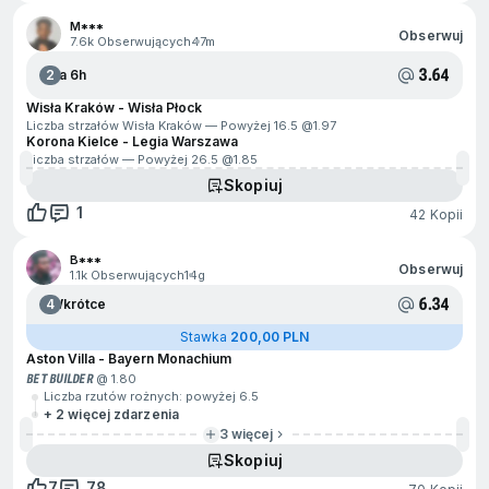
M***
Obserwuj
7.6k Obserwujących
47m
3.64
2
Za 6h
Wisła Kraków - Wisła Płock
Liczba strzałów Wisła Kraków — Powyżej 16.5 @
1.97
Korona Kielce - Legia Warszawa
Liczba strzałów — Powyżej 26.5 @
1.85
Skopiuj
1
42 Kopii
B***
Obserwuj
1.1k Obserwujących
14g
6.34
4
Wkrótce
Stawka
200,00 PLN
Aston Villa - Bayern Monachium
BET BUILDER
@ 1.80
Liczba rzutów rożnych: powyżej 6.5
+ 2 więcej zdarzenia
3 więcej
Skopiuj
7
78