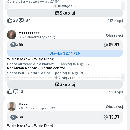
Obie drużyny strzelą — tak @
1.54
10 więcej
Skopiuj
23
34
217 Kopii
M*********
Obserwuj
6.5k Obserwujących
2g
59.97
7
Za 6h
Stawka
32,14 PLN
Wisła Kraków - Wisła Płock
Liczba strzałów Wisła Kraków — Powyżej 16.5 @
1.97
Radomiak Radom - Górnik Zabrze
Liczba fauli - Górnik Zabrze — poniżej 12.5 @
1.71
5 więcej
Skopiuj
4
46 Kopii
M***
Obserwuj
7.6k Obserwujących
32m
13.77
2
Za 6h
Wisła Kraków - Wisła Płock