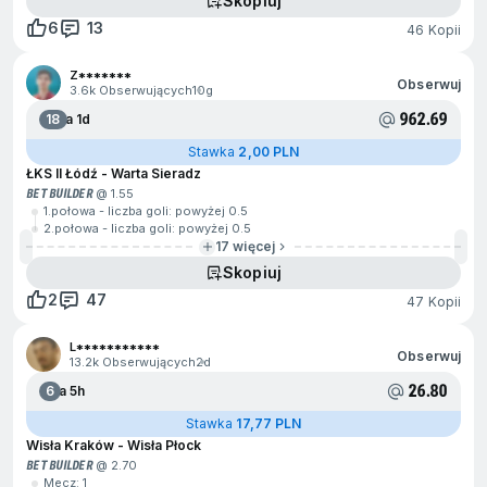
Skopiuj
6
13
46 Kopii
Z*******
Obserwuj
3.6k Obserwujących
10g
962.69
18
Za 1d
Stawka
2,00 PLN
ŁKS II Łódź - Warta Sieradz
BET BUILDER
@ 1.55
1.połowa - liczba goli: powyżej 0.5
2.połowa - liczba goli: powyżej 0.5
17 więcej
Skopiuj
2
47
47 Kopii
L***********
Obserwuj
13.2k Obserwujących
2d
26.80
6
Za 5h
Stawka
17,77 PLN
Wisła Kraków - Wisła Płock
BET BUILDER
@ 2.70
Mecz: 1