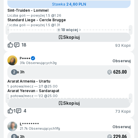
Stawka
24,60 PLN
Sint-Truiden - Lommel
Liczba goli — powyżej 1.5 @
1.26
Standard Liege - Cercle Brugge
Liczba goli — powyżej 1.5 @
1.31
18 więcej
Skopiuj
18
93 Kopii
P****
Obserwuj
31k Obserwujących
3g
625.00
2
Za 3h
Ararat Armenia - Urartu
1. połowa/mecz — 2/1 @
25.00
Ararat Yerevan - Sardarapat
1. połowa/mecz — 1/2 @
25.00
Skopiuj
1
4
73 Kopii
𝕃********
Obserwuj
21.7k Obserwujących
17g
229.06
9
Za 3h