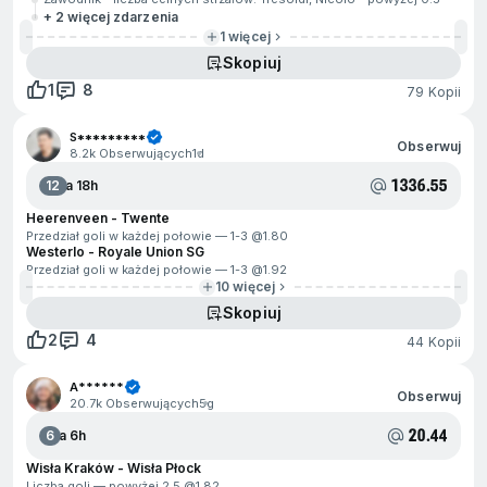
+ 2 więcej zdarzenia
1 więcej
Skopiuj
1
8
79 Kopii
S*********
Obserwuj
8.2k Obserwujących
1d
1336.55
12
Za 18h
Heerenveen - Twente
Przedział goli w każdej połowie — 1-3 @
1.80
Westerlo - Royale Union SG
Przedział goli w każdej połowie — 1-3 @
1.92
10 więcej
Skopiuj
2
4
44 Kopii
A******
Obserwuj
20.7k Obserwujących
5g
20.44
6
Za 6h
Wisła Kraków - Wisła Płock
Liczba goli — powyżej 2.5 @
1.82