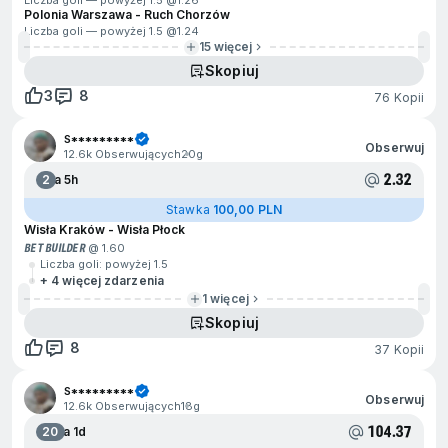
Liczba goli — powyżej 1.5 @
1.26
Polonia Warszawa - Ruch Chorzów
Liczba goli — powyżej 1.5 @
1.24
15 więcej
Skopiuj
3
8
76 Kopii
S*********
Obserwuj
12.6k Obserwujących
20g
2.32
2
Za 5h
Stawka
100,00 PLN
Wisła Kraków - Wisła Płock
BET BUILDER
@ 1.60
Liczba goli: powyżej 1.5
+ 4 więcej zdarzenia
1 więcej
Skopiuj
8
37 Kopii
S*********
Obserwuj
12.6k Obserwujących
18g
104.37
20
Za 1d