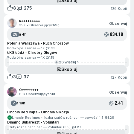
Skopiuj
8
275
126 Kopii
R*********
Obserwuj
35.6k Obserwujących
9g
834.18
28
Za 4h
Polonia Warszawa - Ruch Chorzów
Podwójna szansa — 1X @
1.33
ŁKS Łódź - Chrobry Głogów
Podwójna szansa — 1X @
1.19
26 więcej
Skopiuj
3
37
127 Kopii
O********
Obserwuj
6.1k Obserwujących
1d
2.41
2
Za 18h
Lincoln Red Imps - Omonia Nikozja
Lincoln Red Imps - liczba rzutów rożnych — powyżej 1.5 @
1.29
Dinamo Bukareszt - Voluntari
Rzuty rożne handicap — Voluntari (3.5) @
1.87