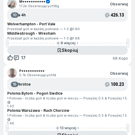
M***********
Obserwuj
17.2k Obserwujących
13g
426.13
10
Za 4h
Wolverhampton - Port Vale
Przedział goli w każdej połowie — 1-3 @
1.80
Middlesbrough - Wrexham
Przedział goli w każdej połowie — 1-3 @
1.88
8 więcej
Skopiuj
17
68 Kopii
P***********
Obserwuj
5.7k Obserwujących
1d
100.23
15
Wkrótce
Polonia Bytom - Pogoń Siedlce
1.Połowa - liczba goli & liczba goli w meczu — Powyżej 0.5 & Powyżej 1.5
@
1.43
Polonia Warszawa - Ruch Chorzów
1.Połowa - liczba goli & liczba goli w meczu — Powyżej 0.5 & Powyżej 1.5
@
1.46
13 więcej