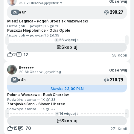
Obserwuj
35.6k Obserwujących
28m
290.27
28
Za 6h
Miedź Legnica - Pogoń Grodzisk Mazowiecki
Liczba goli — powyżej 1.5 @
1.20
Puszcza Niepołomice - Odra Opole
Liczba goli — powyżej 1.5 @
1.35
26 więcej
Skopiuj
2
12
58 Kopii
R******
Obserwuj
20.6k Obserwujących
14g
210.79
16
Za 4h
Stawka
23,00 PLN
Polonia Warszawa - Ruch Chorzów
Podwójna szansa — 1X @
1.33
Zbrojovka Brno - Slovan Liberec
Podwójna szansa — 1X @
1.42
14 więcej
Skopiuj
15
70
271 Kopii