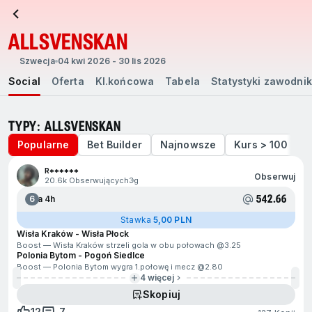
ALLSVENSKAN
Szwecja
04 kwi 2026 - 30 lis 2026
Social
Oferta
Kl.końcowa
Tabela
Statystyki zawodni
TYPY: ALLSVENSKAN
Popularne
Bet Builder
Najnowsze
Kurs > 100
R******
Obserwuj
20.6k Obserwujących
3g
542.66
6
Za 4h
Stawka
5,00 PLN
Wisła Kraków - Wisła Płock
Boost — Wisła Kraków strzeli gola w obu połowach @
3.25
Polonia Bytom - Pogoń Siedlce
Boost — Polonia Bytom wygra 1.połowę i mecz @
2.80
4 więcej
Skopiuj
12
7