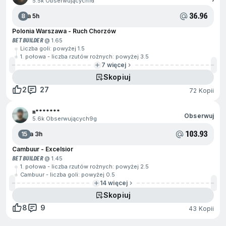
5.5k Obserwujących
1d
36.96
8
Za 5h
Polonia Warszawa - Ruch Chorzów
BET BUILDER
@ 1.65
Liczba goli: powyżej 1.5
1. połowa - liczba rzutów rożnych: powyżej 3.5
7 więcej
Skopiuj
2
27
72 Kopii
𝐧*******
Obserwuj
5.6k Obserwujących
9g
103.93
15
Za 3h
Cambuur - Excelsior
BET BUILDER
@ 1.45
1. połowa - liczba rzutów rożnych: powyżej 2.5
Cambuur - liczba goli: powyżej 0.5
14 więcej
Skopiuj
8
9
43 Kopii