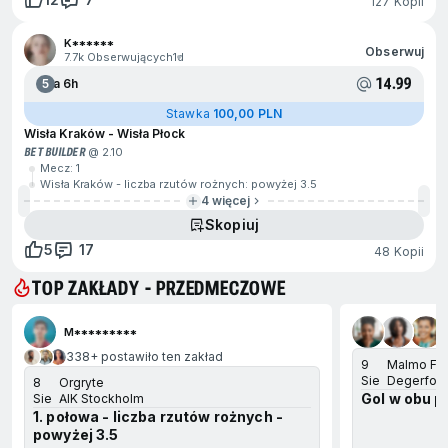
127 Kopii
K******
Obserwuj
7.7k Obserwujących
1d
14.99
5
Za 6h
Stawka
100,00 PLN
Wisła Kraków - Wisła Płock
BET BUILDER
@ 2.10
Mecz: 1
Wisła Kraków - liczba rzutów rożnych: powyżej 3.5
4 więcej
Skopiuj
5
17
48 Kopii
TOP ZAKŁADY - PRZEDMECZOWE
ejdź na koniec
M*********
338+ postawiło ten zakład
9
Malmo FF
Sie
Degerfors
8
Orgryte
Gol w obu p
Sie
AIK Stockholm
1. połowa - liczba rzutów rożnych -
powyżej 3.5