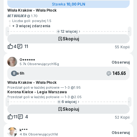
Stawka
10,00 PLN
Wisła Kraków - Wisła Płock
BET BUILDER
@ 1.70
Liczba goli: powyżej 1.5
+ 3 więcej zdarzenia
12 więcej
Skopiuj
4
11
55 Kopii
O******
Obserwuj
5.7k Obserwujących
15g
145.65
8
Za 6h
Wisła Kraków - Wisła Płock
Przedział goli w każdej połowie — 1-3 @
1.95
Korona Kielce - Legia Warszawa
Przedział goli w każdej połowie — 1-3 @
2.05
6 więcej
Skopiuj
11
4
52 Kopii
k***
Obserwuj
4.8k Obserwujących
1d