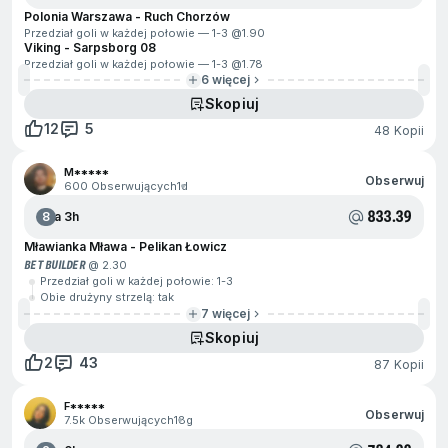
Polonia Warszawa - Ruch Chorzów
Przedział goli w każdej połowie — 1-3 @
1.90
Viking - Sarpsborg 08
Przedział goli w każdej połowie — 1-3 @
1.78
6 więcej
Skopiuj
12
5
48 Kopii
M*****
Obserwuj
600 Obserwujących
1d
833.39
8
Za 3h
Mławianka Mława - Pelikan Łowicz
BET BUILDER
@ 2.30
Przedział goli w każdej połowie: 1-3
Obie drużyny strzelą: tak
7 więcej
Skopiuj
2
43
87 Kopii
F*****
Obserwuj
7.5k Obserwujących
18g