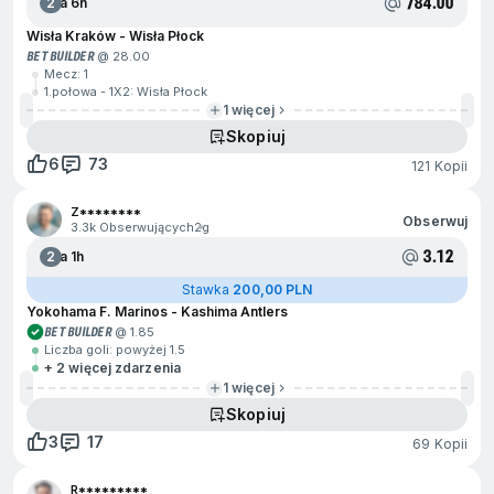
784.00
2
Za 6h
Wisła Kraków - Wisła Płock
BET BUILDER
@ 28.00
Mecz: 1
1.połowa - 1X2: Wisła Płock
1 więcej
Skopiuj
6
73
121 Kopii
Z********
Obserwuj
3.3k Obserwujących
2g
3.12
2
Za 1h
Stawka
200,00 PLN
Yokohama F. Marinos - Kashima Antlers
BET BUILDER
@ 1.85
Liczba goli: powyżej 1.5
+ 2 więcej zdarzenia
1 więcej
Skopiuj
3
17
69 Kopii
R*********