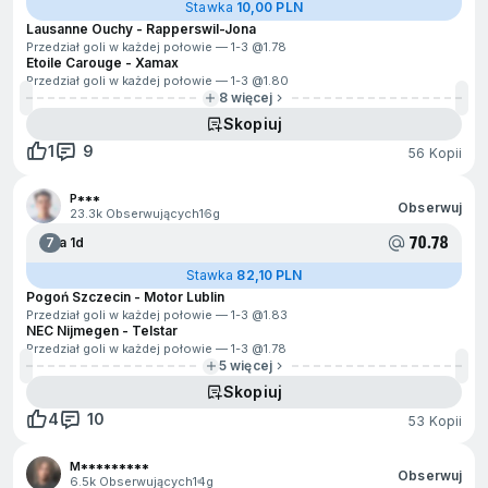
Stawka
10,00 PLN
Lausanne Ouchy - Rapperswil-Jona
Przedział goli w każdej połowie — 1-3 @
1.78
Etoile Carouge - Xamax
Przedział goli w każdej połowie — 1-3 @
1.80
8 więcej
Skopiuj
1
9
56 Kopii
P***
Obserwuj
23.3k Obserwujących
16g
70.78
7
Za 1d
Stawka
82,10 PLN
Pogoń Szczecin - Motor Lublin
Przedział goli w każdej połowie — 1-3 @
1.83
NEC Nijmegen - Telstar
Przedział goli w każdej połowie — 1-3 @
1.78
5 więcej
Skopiuj
4
10
53 Kopii
M*********
Obserwuj
6.5k Obserwujących
14g