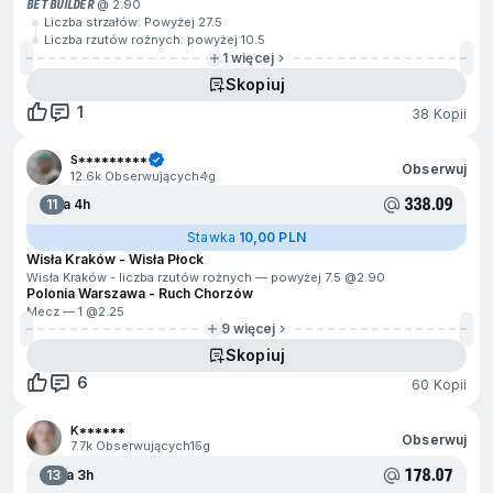
BET BUILDER
@ 2.90
Liczba strzałów: Powyżej 27.5
Liczba rzutów rożnych: powyżej 10.5
1 więcej
Skopiuj
1
38 Kopii
S*********
Obserwuj
12.6k Obserwujących
4g
338.09
11
Za 4h
Stawka
10,00 PLN
Wisła Kraków - Wisła Płock
Wisła Kraków - liczba rzutów rożnych — powyżej 7.5 @
2.90
Polonia Warszawa - Ruch Chorzów
Mecz — 1 @
2.25
9 więcej
Skopiuj
6
60 Kopii
K******
Obserwuj
7.7k Obserwujących
15g
178.07
13
Za 3h