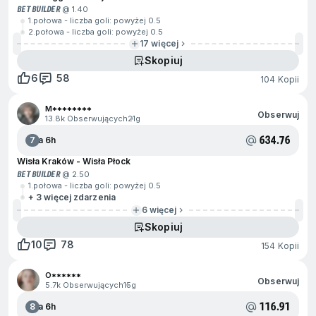
BET BUILDER
@ 1.40
1.połowa - liczba goli: powyżej 0.5
2.połowa - liczba goli: powyżej 0.5
17 więcej
Skopiuj
6
58
104 Kopii
M********
Obserwuj
13.8k Obserwujących
21g
634.76
7
Za 6h
Wisła Kraków - Wisła Płock
BET BUILDER
@ 2.50
1.połowa - liczba goli: powyżej 0.5
+ 3 więcej zdarzenia
6 więcej
Skopiuj
10
78
154 Kopii
O******
Obserwuj
5.7k Obserwujących
15g
116.91
8
Za 6h