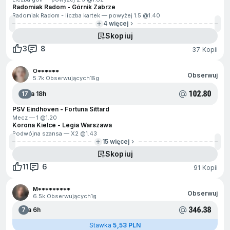
Radomiak Radom - Górnik Zabrze
Radomiak Radom - liczba kartek — powyżej 1.5 @
1.40
4 więcej
Skopiuj
3
8
37 Kopii
O******
Obserwuj
5.7k Obserwujących
15g
102.80
17
Za 18h
PSV Eindhoven - Fortuna Sittard
Mecz — 1 @
1.20
Korona Kielce - Legia Warszawa
Podwójna szansa — X2 @
1.43
15 więcej
Skopiuj
11
6
91 Kopii
M*********
Obserwuj
6.5k Obserwujących
1g
346.38
7
Za 6h
Stawka
5,53 PLN