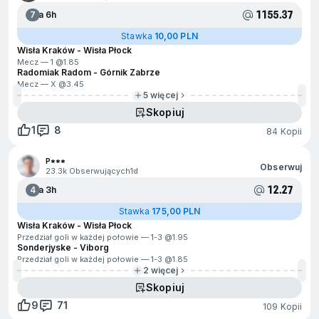
1155.37
7
Za 6h
Stawka
10,00 PLN
Wisła Kraków - Wisła Płock
Mecz — 1 @
1.85
Radomiak Radom - Górnik Zabrze
Mecz — X @
3.45
5 więcej
Skopiuj
1
8
84 Kopii
P***
Obserwuj
23.3k Obserwujących
1d
12.27
4
Za 3h
Stawka
175,00 PLN
Wisła Kraków - Wisła Płock
Przedział goli w każdej połowie — 1-3 @
1.95
Sonderjyske - Viborg
Przedział goli w każdej połowie — 1-3 @
1.85
2 więcej
Skopiuj
9
71
109 Kopii