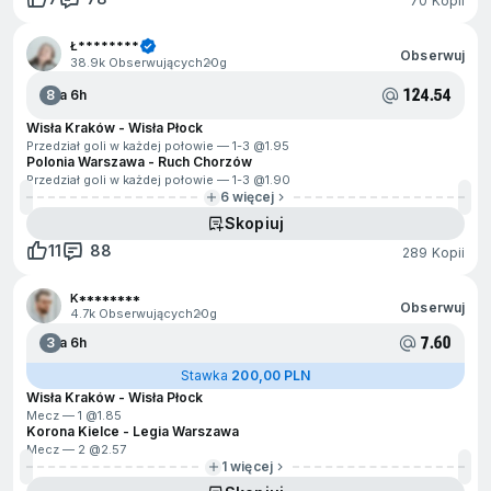
70 Kopii
Ł********
Obserwuj
38.9k Obserwujących
20g
124.54
8
Za 6h
Wisła Kraków - Wisła Płock
Przedział goli w każdej połowie — 1-3 @
1.95
Polonia Warszawa - Ruch Chorzów
Przedział goli w każdej połowie — 1-3 @
1.90
6 więcej
Skopiuj
11
88
289 Kopii
K********
Obserwuj
4.7k Obserwujących
20g
7.60
3
Za 6h
Stawka
200,00 PLN
Wisła Kraków - Wisła Płock
Mecz — 1 @
1.85
Korona Kielce - Legia Warszawa
Mecz — 2 @
2.57
1 więcej