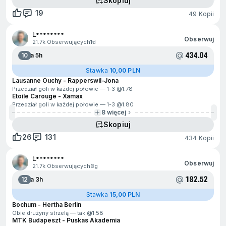
Skopiuj
19
49 Kopii
𝕃********
Obserwuj
21.7k Obserwujących
1d
434.04
10
Za 5h
Stawka
10,00 PLN
Lausanne Ouchy - Rapperswil-Jona
Przedział goli w każdej połowie — 1-3 @
1.78
Etoile Carouge - Xamax
Przedział goli w każdej połowie — 1-3 @
1.80
8 więcej
Skopiuj
26
131
434 Kopii
𝕃********
Obserwuj
21.7k Obserwujących
6g
182.52
12
Za 3h
Stawka
15,00 PLN
Bochum - Hertha Berlin
Obie drużyny strzelą — tak @
1.58
MTK Budapeszt - Puskas Akademia