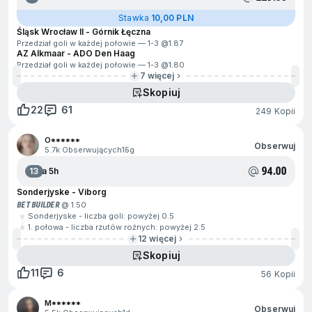
Stawka
10,00 PLN
Śląsk Wrocław II - Górnik Łęczna
Przedział goli w każdej połowie — 1-3 @
1.87
AZ Alkmaar - ADO Den Haag
Przedział goli w każdej połowie — 1-3 @
1.80
7 więcej
Skopiuj
22
61
249 Kopii
O******
Obserwuj
5.7k Obserwujących
15g
94.00
13
Za 5h
Sonderjyske - Viborg
BET BUILDER
@ 1.50
Sonderjyske - liczba goli: powyżej 0.5
1. połowa - liczba rzutów rożnych: powyżej 2.5
12 więcej
Skopiuj
11
6
56 Kopii
M******
Obserwuj