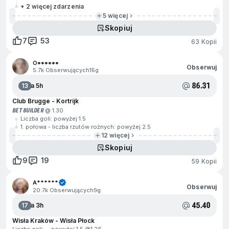
+ 2 więcej zdarzenia
5 więcej
Skopiuj
7
53
63 Kopii
O******
Obserwuj
5.7k Obserwujących
15g
86.31
13
Za 5h
Club Brugge - Kortrijk
BET BUILDER
@ 1.30
Liczba goli: powyżej 1.5
1. połowa - liczba rzutów rożnych: powyżej 2.5
12 więcej
Skopiuj
9
19
59 Kopii
A******
Obserwuj
20.7k Obserwujących
5g
45.40
17
Za 3h
Wisła Kraków - Wisła Płock