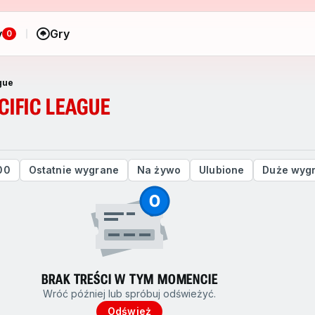
y
Gry
0
gue
CIFIC LEAGUE
i
00
Ostatnie wygrane
Na żywo
Ulubione
Duże wyg
BRAK TREŚCI W TYM MOMENCIE
Wróć później lub spróbuj odświeżyć.
Odśwież