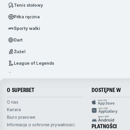
Tenis stołowy
Piłka ręczna
Sporty walki
Dart
Żużel
League of Legends
Badminton
Baseball
O SUPERBET
DOSTĘPNE W
Boks
O nas
Kariera
Call of Duty
Biuro prasowe
Dota 2
Informacja o ochronie prywatności
PŁATNOŚCI