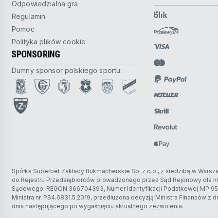
Odpowiedzialna gra
e-Koszykówka
Regulamin
e-Hokej na lodzie
Pomoc
Polityka plików cookie
e-Tenis
SPONSORING
Formuła
Dumny sponsor polskiego sportu:
Futbol amerykański
Futbol australijski
Futsal
Golf
Honor of Kings
Spółka Superbet Zakłady Bukmacherskie Sp. z o.o., z siedzibą w War
Kolarstwo
do Rejestru Przedsiębiorców prowadzonego przez Sąd Rejonowy dla m.
Sądowego. REGON 366704393, Numer Identyfikacji Podatkowej NIP 95
Ministra nr. PS4.6831.5.2019, przedłużona decyzją Ministra Finansów z dn
Koszykówka 3x3
dnia następującego po wygaśnięciu aktualnego zezwolenia.