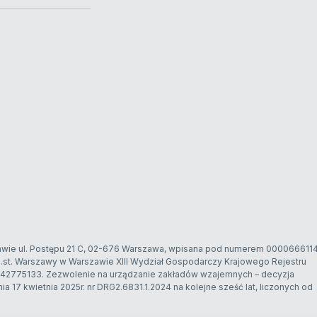
szawie ul. Postępu 21 C, 02-676 Warszawa, wpisana pod numerem 000066611
st. Warszawy w Warszawie XIII Wydział Gospodarczy Krajowego Rejestru
42775133. Zezwolenie na urządzanie zakładów wzajemnych – decyzja
ia 17 kwietnia 2025r. nr DRG2.6831.1.2024 na kolejne sześć lat, liczonych od