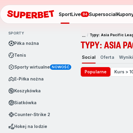
Sport
Live
Supersocial
Kupon
84
SPORTY
...
Typy: Asia Pacific Lea
TYPY: ASIA PA
Piłka nożna
Tenis
Social
Oferta
Wynik
Sporty wirtualne
NOWOŚĆ
Popularne
Kurs > 1
e-Piłka nożna
Koszykówka
Siatkówka
Counter-Strike 2
Hokej na lodzie