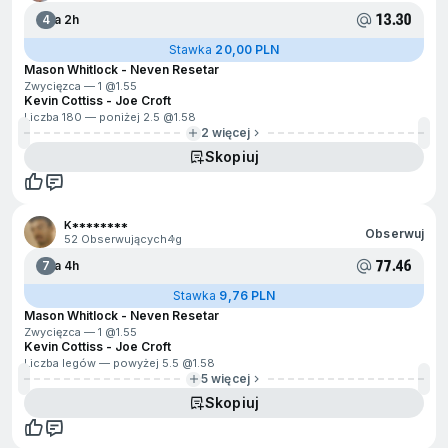
13.30
4
Za 2h
Stawka
20,00 PLN
Mason Whitlock - Neven Resetar
Zwycięzca — 1 @
1.55
Kevin Cottiss - Joe Croft
Liczba 180 — poniżej 2.5 @
1.58
2 więcej
Skopiuj
K********
Obserwuj
52 Obserwujących
4g
77.46
7
Za 4h
Stawka
9,76 PLN
Mason Whitlock - Neven Resetar
Zwycięzca — 1 @
1.55
Kevin Cottiss - Joe Croft
Liczba legów — powyżej 5.5 @
1.58
5 więcej
Skopiuj