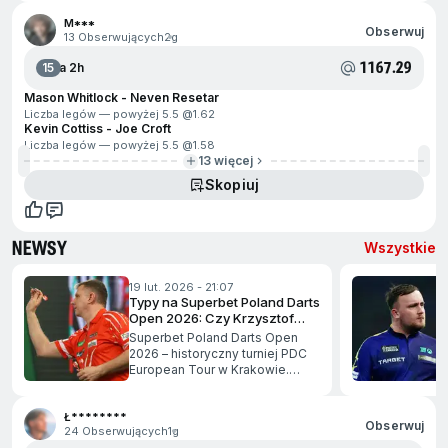
M***
Obserwuj
13 Obserwujących
2g
1167.29
15
Za 2h
Mason Whitlock - Neven Resetar
Liczba legów — powyżej 5.5 @
1.62
Kevin Cottiss - Joe Croft
Liczba legów — powyżej 5.5 @
1.58
13 więcej
Skopiuj
NEWSY
Wszystkie
ejdź na koniec
19 lut. 2026 - 21:07
Typy na Superbet Poland Darts
Open 2026: Czy Krzysztof
Ratajski da kibicom powody do
Superbet Poland Darts Open
radości?
2026 – historyczny turniej PDC
European Tour w Krakowie.
jdź na początek
Zapowiedź, gwiazdy,
reprezentanci Polski i typy
Ł********
bukmacherskie przed turniejem.
Obserwuj
24 Obserwujących
1g