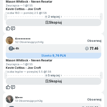
Mason Whitlock - Neven Resetar
Zwycięzca — 1 @
1.55
Kevin Cottiss - Joe Croft
Liczba 180 — poniżej 2.5 @
1.58
2 więcej
Skopiuj
K********
Obserwuj
52 Obserwujących
4g
77.46
7
Za 4h
Stawka
9,76 PLN
Mason Whitlock - Neven Resetar
Zwycięzca — 1 @
1.55
Kevin Cottiss - Joe Croft
Liczba legów — powyżej 5.5 @
1.58
5 więcej
Skopiuj
M***
Obserwuj
13 Obserwujących
2g