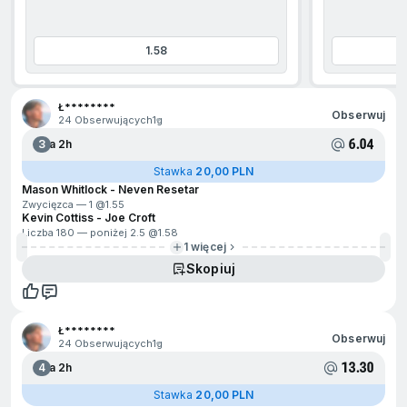
1.58
jdź na początek
Ł********
Obserwuj
24 Obserwujących
1g
6.04
3
Za 2h
Stawka
20,00 PLN
Mason Whitlock - Neven Resetar
Zwycięzca — 1 @
1.55
Kevin Cottiss - Joe Croft
Liczba 180 — poniżej 2.5 @
1.58
1 więcej
Skopiuj
Ł********
Obserwuj
24 Obserwujących
1g
13.30
4
Za 2h
Stawka
20,00 PLN