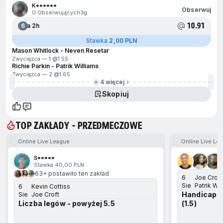
K******
Obserwuj
0 Obserwujących
3g
10.91
6
Za 2h
Stawka
2,00 PLN
Mason Whitlock - Neven Resetar
Zwycięzca — 1 @
1.55
Richie Parkin - Patrik Williams
Zwycięzca — 2 @
1.65
4 więcej
Skopiuj
TOP ZAKŁADY - PRZEDMECZOWE
Online Live League
Online Live Le
ejdź na koniec
S*****
Stawka 40,00 PLN
63+ postawiło ten zakład
6
Joe Croft
Sie
Patrik Wil
6
Kevin Cottiss
Handicap l
Sie
Joe Croft
Liczba legów - powyżej 5.5
(1.5)