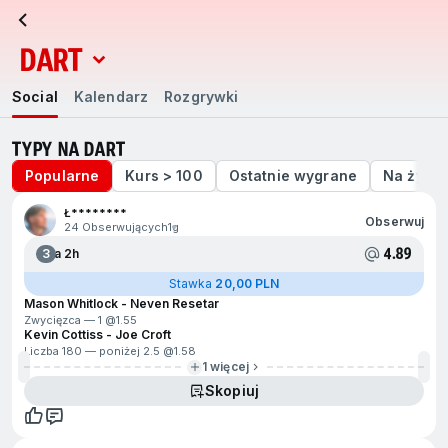
DART
Social
Kalendarz
Rozgrywki
Social
Kalendarz
Rozgrywki
TYPY NA DART
Popularne
Kurs > 100
Ostatnie wygrane
Na żywo
Ł********
Obserwuj
24 Obserwujących
1g
4.89
3
Za 2h
Stawka
20,00 PLN
Mason Whitlock - Neven Resetar
Zwycięzca — 1 @
1.55
Kevin Cottiss - Joe Croft
Liczba 180 — poniżej 2.5 @
1.58
1 więcej
Skopiuj