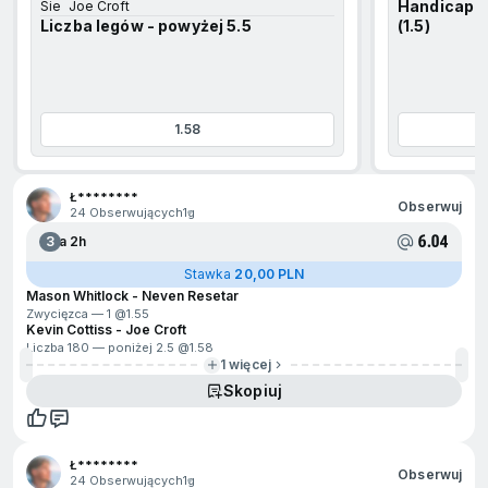
Handicap l
Sie
Joe Croft
Liczba legów - powyżej 5.5
(1.5)
1.58
jdź na początek
Ł********
Obserwuj
24 Obserwujących
1g
6.04
3
Za 2h
Stawka
20,00 PLN
Mason Whitlock - Neven Resetar
Zwycięzca — 1 @
1.55
Kevin Cottiss - Joe Croft
Liczba 180 — poniżej 2.5 @
1.58
1 więcej
Skopiuj
Ł********
Obserwuj
24 Obserwujących
1g