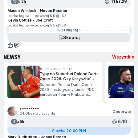
1167.29
15
Za 2h
Mason Whitlock - Neven Resetar
Liczba legów — powyżej 5.5 @
1.62
Kevin Cottiss - Joe Croft
Liczba legów — powyżej 5.5 @
1.58
13 więcej
Skopiuj
NEWSY
Wszystkie
ejdź na koniec
19 lut. 2026 - 21:07
Typy na Superbet Poland Darts
Open 2026: Czy Krzysztof
Ratajski da kibicom powody do
Superbet Poland Darts Open
radości?
2026 – historyczny turniej PDC
European Tour w Krakowie.
jdź na początek
Zapowiedź, gwiazdy,
reprezentanci Polski i typy
Ł********
bukmacherskie przed turniejem.
Obserwuj
24 Obserwujących
1g
6.10
4
Za 5h
Stawka
20,00 PLN
Mark Dudbridge - Jonny Barnes