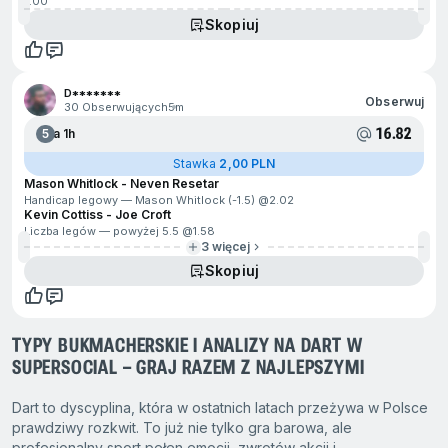
7.00
Skopiuj
D*******
Obserwuj
30 Obserwujących
5m
16.82
5
Za 1h
Stawka
2,00 PLN
Mason Whitlock - Neven Resetar
Handicap legowy — Mason Whitlock (-1.5) @
2.02
Kevin Cottiss - Joe Croft
Liczba legów — powyżej 5.5 @
1.58
3 więcej
Skopiuj
TYPY BUKMACHERSKIE I ANALIZY NA DART W
SUPERSOCIAL – GRAJ RAZEM Z NAJLEPSZYMI
Dart to dyscyplina, która w ostatnich latach przeżywa w Polsce
prawdziwy rozkwit. To już nie tylko gra barowa, ale
profesjonalny sport pełen emocji, zwrotów akcji i