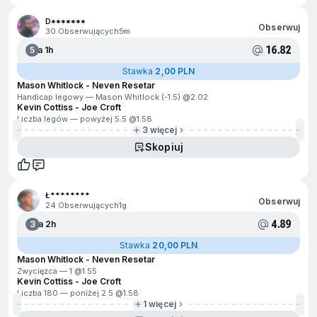
D*******
Obserwuj
30 Obserwujących
5m
16.82
5
Za 1h
Stawka
2,00 PLN
Mason Whitlock - Neven Resetar
Handicap legowy — Mason Whitlock (-1.5) @
2.02
Kevin Cottiss - Joe Croft
Liczba legów — powyżej 5.5 @
1.58
3 więcej
Skopiuj
Ł********
Obserwuj
24 Obserwujących
1g
4.89
3
Za 2h
Stawka
20,00 PLN
Mason Whitlock - Neven Resetar
Zwycięzca — 1 @
1.55
Kevin Cottiss - Joe Croft
Liczba 180 — poniżej 2.5 @
1.58
1 więcej