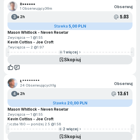
R******
Obserwuj
1 Obserwujący
39m
5.03
3
Za 2h
Stawka
5,00 PLN
Mason Whitlock - Neven Resetar
Zwycięzca — 1 @
1.55
Kevin Cottiss - Joe Croft
Zwycięzca — 2 @
1.97
1 więcej
Skopiuj
Ł********
Obserwuj
24 Obserwujących
1g
13.61
4
Za 2h
Stawka
20,00 PLN
Mason Whitlock - Neven Resetar
Zwycięzca — 1 @
1.55
Kevin Cottiss - Joe Croft
Liczba 180 — poniżej 2.5 @
1.58
2 więcej
Skopiuj