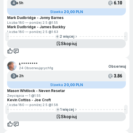
6.10
4
Za 5h
Stawka
20,00 PLN
Mark Dudbridge - Jonny Barnes
Liczba 180 — poniżej 2.5 @
1.55
Mark Dudbridge - James Buckby
Liczba 180 — poniżej 2.5 @
1.63
2 więcej
Skopiuj
Ł********
Obserwuj
24 Obserwujących
1g
3.86
3
Za 2h
Stawka
20,00 PLN
Mason Whitlock - Neven Resetar
Zwycięzca — 1 @
1.55
Kevin Cottiss - Joe Croft
Liczba 180 — poniżej 2.5 @
1.58
1 więcej
Skopiuj