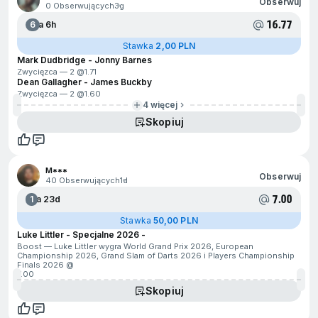
Obserwuj
0 Obserwujących
3g
16.77
6
Za 6h
Stawka
2,00 PLN
Mark Dudbridge - Jonny Barnes
Zwycięzca — 2 @
1.71
Dean Gallagher - James Buckby
Zwycięzca — 2 @
1.60
4 więcej
Skopiuj
M***
Obserwuj
40 Obserwujących
1d
7.00
1
Za 23d
Stawka
50,00 PLN
Luke Littler - Specjalne 2026 -
Boost — Luke Littler wygra World Grand Prix 2026, European
Championship 2026, Grand Slam of Darts 2026 i Players Championship
Finals 2026 @
7.00
Skopiuj