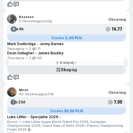
K******
Obserwuj
0 Obserwujących
3g
16.77
6
Za 6h
Stawka
2,00 PLN
Mark Dudbridge - Jonny Barnes
Zwycięzca — 2 @
1.71
Dean Gallagher - James Buckby
Zwycięzca — 2 @
1.60
4 więcej
Skopiuj
M***
Obserwuj
40 Obserwujących
1d
7.00
1
Za 23d
Stawka
50,00 PLN
Luke Littler - Specjalne 2026 -
Boost — Luke Littler wygra World Grand Prix 2026, European
Championship 2026, Grand Slam of Darts 2026 i Players Championship
Finals 2026 @