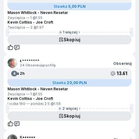
Stawka
5,00 PLN
Mason Whitlock - Neven Resetar
Zwycięzca — 1 @
1.55
Kevin Cottiss - Joe Croft
Zwycięzca — 2 @
1.97
1 więcej
Skopiuj
Ł********
Obserwuj
24 Obserwujących
1g
13.61
4
Za 2h
Stawka
20,00 PLN
Mason Whitlock - Neven Resetar
Zwycięzca — 1 @
1.55
Kevin Cottiss - Joe Croft
Liczba 180 — poniżej 2.5 @
1.58
2 więcej
Skopiuj
K******