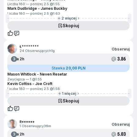
Liczba 180 — poniżej 2.5 @
1.55
Mark Dudbridge - James Buckby
Liczba 180 — poniżej 2.5 @
1.63
2 więcej
Skopiuj
Ł********
Obserwuj
24 Obserwujących
1g
3.86
3
Za 2h
Stawka
20,00 PLN
Mason Whitlock - Neven Resetar
Zwycięzca — 1 @
1.55
Kevin Cottiss - Joe Croft
Liczba 180 — poniżej 2.5 @
1.58
1 więcej
Skopiuj
R******
Obserwuj
1 Obserwujący
39m
5.03
3
Za 2h