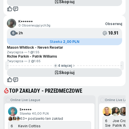
Skopiuj
K******
Obserwuj
0 Obserwujących
3g
10.91
6
Za 2h
Stawka
2,00 PLN
Mason Whitlock - Neven Resetar
Zwycięzca — 1 @
1.55
Richie Parkin - Patrik Williams
Zwycięzca — 2 @
1.65
4 więcej
Skopiuj
TOP ZAKŁADY - PRZEDMECZOWE
Online Live League
Online Live Le
ejdź na koniec
S*****
Stawka 40,00 PLN
63+ postawiło ten zakład
6
Joe Croft
Sie
Patrik Wil
6
Kevin Cottiss