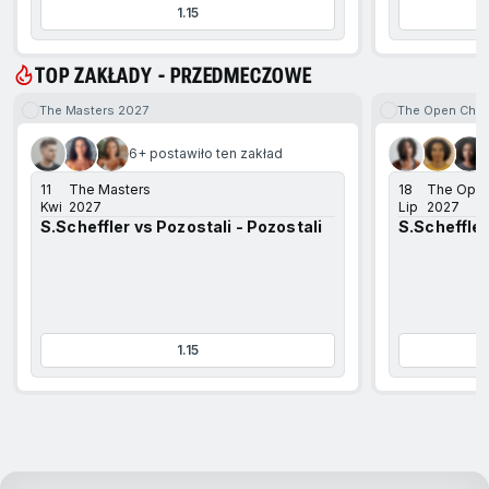
1.15
jdź na początek
TOP ZAKŁADY - PRZEDMECZOWE
The Masters 2027
The Open Cha
ejdź na koniec
6+ postawiło ten zakład
11
The Masters
18
The Open
Kwi
2027
Lip
2027
S.Scheffler vs Pozostali - Pozostali
S.Scheffler
1.15
jdź na początek