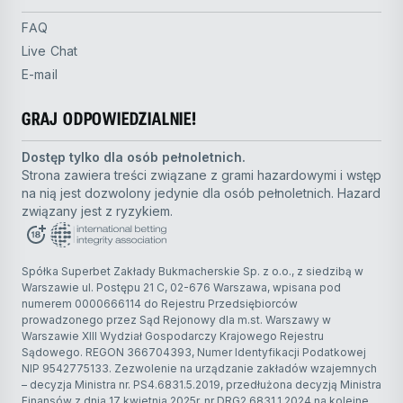
FAQ
Live Chat
E-mail
GRAJ ODPOWIEDZIALNIE!
Dostęp tylko dla osób pełnoletnich.
Strona zawiera treści związane z grami hazardowymi i wstęp
na nią jest dozwolony jedynie dla osób pełnoletnich. Hazard
związany jest z ryzykiem.
Spółka Superbet Zakłady Bukmacherskie Sp. z o.o., z siedzibą w
Warszawie ul. Postępu 21 C, 02-676 Warszawa, wpisana pod
numerem 0000666114 do Rejestru Przedsiębiorców
prowadzonego przez Sąd Rejonowy dla m.st. Warszawy w
Warszawie XIII Wydział Gospodarczy Krajowego Rejestru
Sądowego. REGON 366704393, Numer Identyfikacji Podatkowej
NIP 9542775133. Zezwolenie na urządzanie zakładów wzajemnych
– decyzja Ministra nr. PS4.6831.5.2019, przedłużona decyzją Ministra
Finansów z dnia 17 kwietnia 2025r. nr DRG2.6831.1.2024 na kolejne