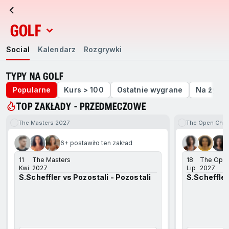
GOLF
Social
Kalendarz
Rozgrywki
Social
Kalendarz
Rozgrywki
TYPY NA GOLF
Popularne
Kurs > 100
Ostatnie wygrane
Na żywo
TOP ZAKŁADY - PRZEDMECZOWE
The Masters 2027
The Open Cha
ejdź na koniec
6+ postawiło ten zakład
11
The Masters
18
The Open
Kwi
2027
Lip
2027
S.Scheffler vs Pozostali - Pozostali
S.Scheffler