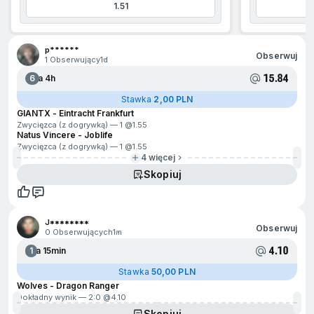
1.51
jdź na początek
p******
Obserwuj
1 Obserwujący
1d
15.84
6
Za 4h
Stawka
2,00 PLN
GIANTX - Eintracht Frankfurt
Zwycięzca (z dogrywką) — 1 @
1.55
Natus Vincere - Joblife
Zwycięzca (z dogrywką) — 1 @
1.55
4 więcej
Skopiuj
J********
Obserwuj
0 Obserwujących
1m
4.10
1
Za 15min
Stawka
50,00 PLN
Wolves - Dragon Ranger
Dokładny wynik — 2:0 @
4.10
Skopiuj