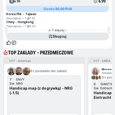
6.99
9
Za 3h
Stawka
50,00 PLN
Korea Płd. - Tajwan
Zwycięzca — 1 @
1.22
Chiny - Hongkong
Zwycięzca — 1 @
1.03
7 więcej
Skopiuj
TOP ZAKŁADY - PRZEDMECZOWE
VCT - Americas
VCT - EMEA
ejdź na koniec
M******
6+ postawiło ten zakład
Stawka 1
5+ posta
7
ENVY
Sie
NRG
6
GIANTX
Handicap map (z dogrywką) - NRG
Sie
Eintracht 
(-1.5)
Handicap m
Eintracht Fr