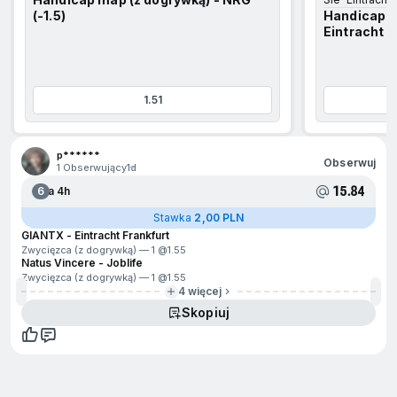
(-1.5)
Handicap m
Eintracht Fr
1.51
jdź na początek
p******
Obserwuj
1 Obserwujący
1d
15.84
6
Za 4h
Stawka
2,00 PLN
GIANTX - Eintracht Frankfurt
Zwycięzca (z dogrywką) — 1 @
1.55
Natus Vincere - Joblife
Zwycięzca (z dogrywką) — 1 @
1.55
4 więcej
Skopiuj