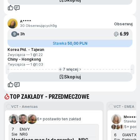
A****
Obserwuj
30 Obserwujących
5g
6.99
9
Za 3h
Stawka
50,00 PLN
Korea Płd. - Tajwan
Zwycięzca — 1 @
1.22
Chiny - Hongkong
Zwycięzca — 1 @
1.03
7 więcej
Skopiuj
TOP ZAKŁADY - PRZEDMECZOWE
VCT - Americas
VCT - EMEA
ejdź na koniec
M******
6+ postawiło ten zakład
Stawka 1
5+ posta
7
ENVY
Sie
NRG
6
GIANTX
Handicap map (z dogrywką) - NRG
Sie
Eintracht 