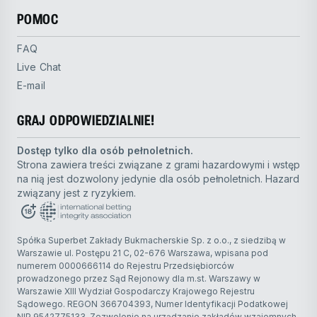
POMOC
FAQ
Live Chat
E-mail
GRAJ ODPOWIEDZIALNIE!
Dostęp tylko dla osób pełnoletnich.
Strona zawiera treści związane z grami hazardowymi i wstęp
na nią jest dozwolony jedynie dla osób pełnoletnich. Hazard
związany jest z ryzykiem.
Spółka Superbet Zakłady Bukmacherskie Sp. z o.o., z siedzibą w
Warszawie ul. Postępu 21 C, 02-676 Warszawa, wpisana pod
numerem 0000666114 do Rejestru Przedsiębiorców
prowadzonego przez Sąd Rejonowy dla m.st. Warszawy w
Warszawie XIII Wydział Gospodarczy Krajowego Rejestru
Sądowego. REGON 366704393, Numer Identyfikacji Podatkowej
NIP 9542775133. Zezwolenie na urządzanie zakładów wzajemnych