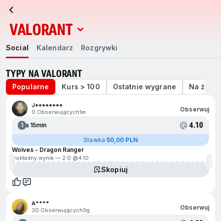
VALORANT
Social
Kalendarz
Rozgrywki
Social
Kalendarz
Rozgrywki
TYPY NA VALORANT
Popularne
Kurs > 100
Ostatnie wygrane
Na żywo
J********
Obserwuj
0 Obserwujących
1m
4.10
1
Za 15min
Stawka
50,00 PLN
Wolves - Dragon Ranger
Dokładny wynik — 2:0 @
4.10
Skopiuj
A****
Obserwuj
30 Obserwujących
5g