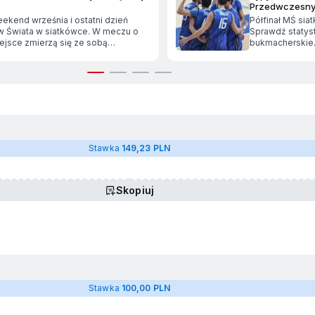
Przedwczesny 
eekend września i ostatni dzień
Półfinał MŚ sia
w Świata w siatkówce. W meczu o
Sprawdź statyst
iejsce zmierzą się ze sobą
bukmacherskie.
cje Polski i Czech. Aktualni
finału?
e Europy będą chcieli zmazać złe
po meczu półfinałowym, a Czesi
o sprawienie jednej z największych
anek na tym turnieju.
Stawka
149,23 PLN
Skopiuj
Stawka
100,00 PLN