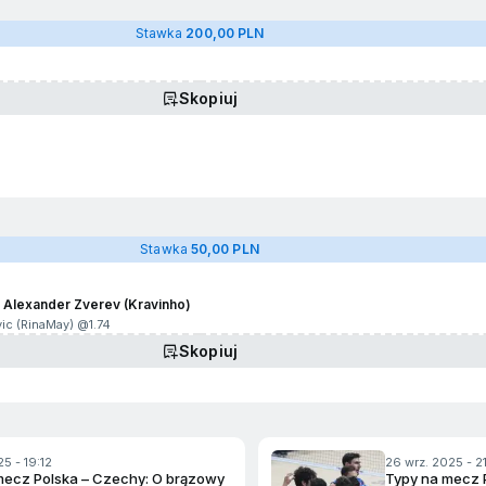
Stawka
200,00 PLN
Skopiuj
Stawka
50,00 PLN
 Alexander Zverev (Kravinho)
ic (RinaMay) @
1.74
Skopiuj
5 - 19:12
26 wrz. 2025 - 2
mecz Polska – Czechy: O brązowy
Typy na mecz 