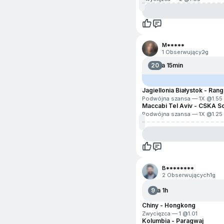
M*****
1 Obserwujący
2g
20
Za 15min
Jagiellonia Białystok - Ran
Podwójna szansa — 1X @
1.55
Maccabi Tel Aviv - CSKA So
Podwójna szansa — 1X @
1.25
B********
2 Obserwujących
1g
9
Za 1h
Chiny - Hongkong
Zwycięzca — 1 @
1.01
Kolumbia - Paragwaj