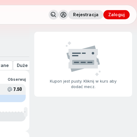
Rejestracja
zaloguj
rane
Duże stawki
Obserwuj
Kupon jest pusty. Kliknij w kurs aby
dodać mecz.
7.50