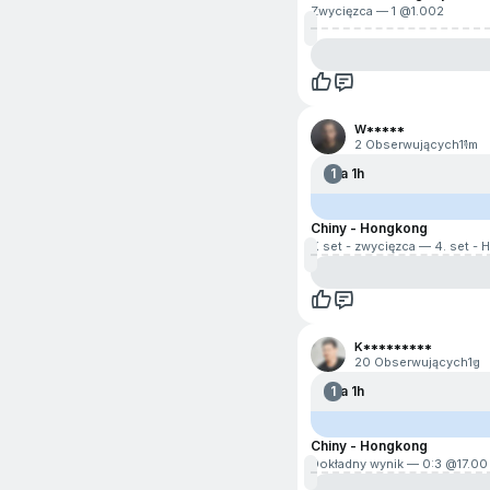
Zwycięzca — 1 @
1.002
W*****
2 Obserwujących
11m
1
Za 1h
Chiny - Hongkong
X set - zwycięzca — 4. set -
K*********
20 Obserwujących
1g
1
Za 1h
Chiny - Hongkong
Dokładny wynik — 0:3 @
17.00