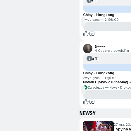
1
Za 1h
Chiny - Hongkong
Zwycięzca — 2 @
8.00
B****
4 Obserwujących
21m
2
Za 1h
Chiny - Hongkong
Zwycięzca — 1 @
1.62
Novak Djokovic (RinaMay) -
Zwycięzca — Novak Djokov
NEWSY
przejdź na koniec
27 wrz. 202
Typy na 