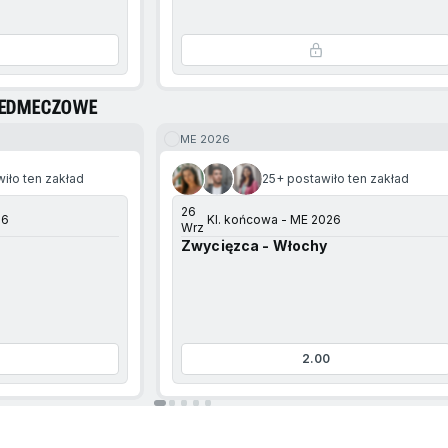
RZEDMECZOWE
ME 2026
iło ten zakład
25+ postawiło ten zakład
26
26
Kl. końcowa - ME 2026
Wrz
Zwycięzca - Włochy
2.00