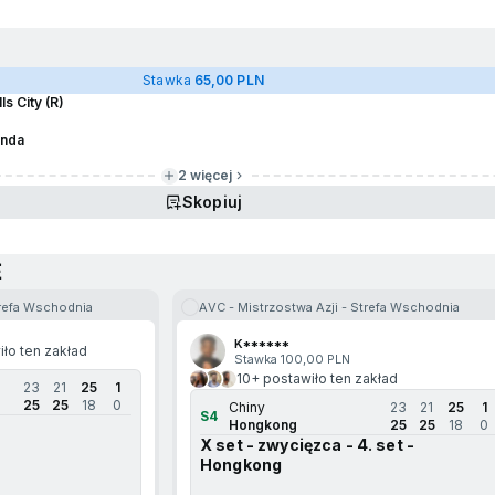
Stawka
65,00 PLN
s City (R)
inda
2 więcej
Skopiuj
E
trefa Wschodnia
AVC - Mistrzostwa Azji - Strefa Wschodnia
K******
ło ten zakład
Stawka 100,00 PLN
10+ postawiło ten zakład
23
21
25
1
25
25
18
0
Chiny
23
21
25
1
S4
Hongkong
25
25
18
0
X set - zwycięzca - 4. set -
Hongkong