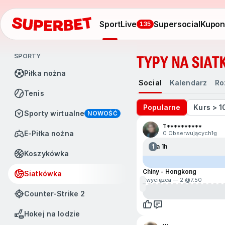
Sport
Live
Supersocial
Kupo
135
SPORTY
TYPY NA SIA
Piłka nożna
Social
Kalendarz
Rozgrywki
Social
Kalendarz
Ro
Tenis
Popularne
Kurs > 1
Sporty wirtualne
NOWOŚĆ
T**********
e-Piłka nożna
0 Obserwujących
1g
1
Za 1h
Koszykówka
Chiny - Hongkong
Siatkówka
Zwycięzca — 2 @
7.50
Counter-Strike 2
Hokej na lodzie