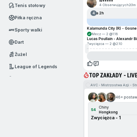
W*****
Tenis stołowy
4 Obserwujących
23m
4
Za 2h
Piłka ręczna
Kalamunda City (R) - Gosnell
Sporty walki
Mecz — 2 @
1.18
Lucas Poullain - Alexandr B
Dart
Zwycięzca — 2 @
2.10
Żużel
League of Legends
TOP ZAKŁADY - LIV
Badminton
AVC - Mistrzostwa Azji - S
przejdź na koniec
Baseball
46+ postawi
Boks
Chiny
S4
Hongkong
Call of Duty
Zwycięzca - 1
Dota 2