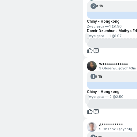
Rainbow Six
2
Za 1h
Piłka wodna
Chiny - Hongkong
Rocket League
Zwycięzca — 1 @
1.50
Damir Dzumhur - Mathys Er
Zwycięzca — 1 @
1.97
Rozrywka i polityka
Rugby
Siatkówka plażowa
W************
3 Obserwujących
43m
Snooker
1
Za 1h
Sporty motorowe
Chiny - Hongkong
Zwycięzca — 2 @
2.50
Surfing
Szachy
Valorant
A**********
9 Obserwujących
1g