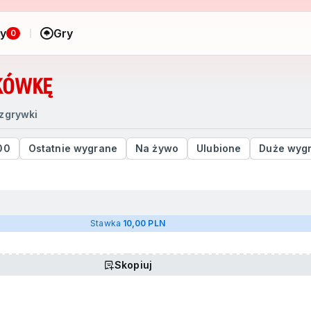
ny
Gry
0
TKÓWKĘ
zgrywki
00
Ostatnie wygrane
Na żywo
Ulubione
Duże wyg
Stawka
10,00 PLN
Skopiuj