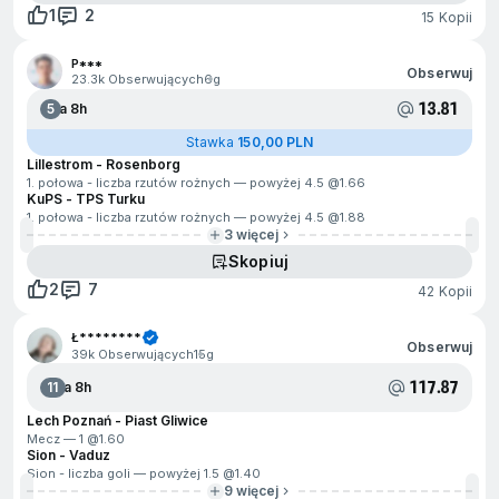
1
2
15 Kopii
P***
Obserwuj
23.3k Obserwujących
6g
13.81
5
Za 8h
Stawka
150,00 PLN
Lillestrom - Rosenborg
1. połowa - liczba rzutów rożnych — powyżej 4.5 @
1.66
KuPS - TPS Turku
1. połowa - liczba rzutów rożnych — powyżej 4.5 @
1.88
3 więcej
Skopiuj
2
7
42 Kopii
Ł********
Obserwuj
39k Obserwujących
15g
117.87
11
Za 8h
Lech Poznań - Piast Gliwice
Mecz — 1 @
1.60
Sion - Vaduz
Sion - liczba goli — powyżej 1.5 @
1.40
9 więcej