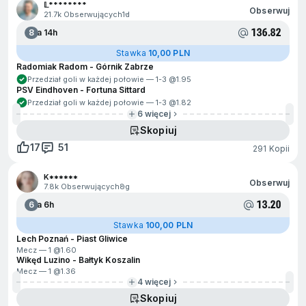
𝕃********
Obserwuj
21.7k Obserwujących
1d
136.82
8
Za 14h
Stawka
10,00 PLN
Radomiak Radom - Górnik Zabrze
Przedział goli w każdej połowie — 1-3 @
1.95
PSV Eindhoven - Fortuna Sittard
Przedział goli w każdej połowie — 1-3 @
1.82
6 więcej
Skopiuj
17
51
291 Kopii
K******
Obserwuj
7.8k Obserwujących
8g
13.20
6
Za 6h
Stawka
100,00 PLN
Lech Poznań - Piast Gliwice
Mecz — 1 @
1.60
Wikęd Luzino - Bałtyk Koszalin
Mecz — 1 @
1.36
4 więcej
Skopiuj