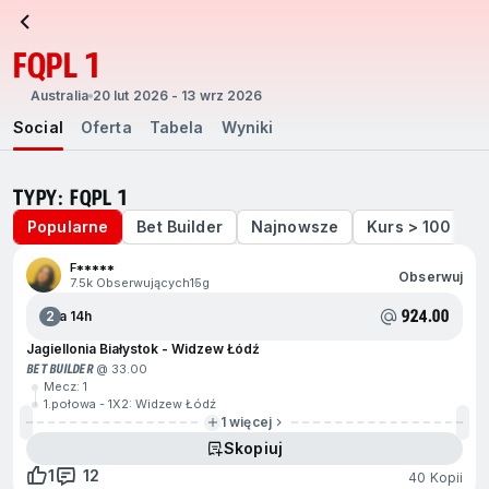
FQPL 1
Australia
20 lut 2026 - 13 wrz 2026
Social
Oferta
Tabela
Wyniki
TYPY: FQPL 1
Popularne
Bet Builder
Najnowsze
Kurs > 100
F*****
Obserwuj
7.5k Obserwujących
15g
924.00
2
Za 14h
Jagiellonia Białystok - Widzew Łódź
BET BUILDER
@ 33.00
Mecz: 1
1.połowa - 1X2: Widzew Łódź
1 więcej
Skopiuj
1
12
40 Kopii