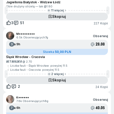
Jagiellonia Białystok - Widzew Łódź
Obie drużyny strzelą — tak @
1.80
11 więcej
Skopiuj
3
51
227 Kopii
M*********
Obserwuj
6.5k Obserwujących
7g
28.08
3
Za 9h
Stawka
50,00 PLN
Śląsk Wrocław - Cracovia
BET BUILDER
@ 2.70
Liczba fauli - Śląsk Wrocław: powyżej 11.5
Liczba fauli - Cracovia: powyżej 11.5
2 więcej
Skopiuj
2
24 Kopii
K******
Obserwuj
7.8k Obserwujących
8g
40.05
7
Za 6h