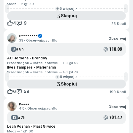
Mecz — 2 @
1.50
5 więcej
Skopiuj
4
9
23 Kopii
Ł********
Obserwuj
39k Obserwujących
19g
118.09
8
Za 8h
AC Horsens - Brondby
Przedział goli w każdej połowie — 1-3 @
1.92
Ilves Tampere - Mariehamn
Przedział goli w każdej połowie — 1-3 @
1.78
6 więcej
Skopiuj
6
59
199 Kopii
P****
Obserwuj
4.8k Obserwujących
9g
701.47
13
Za 7h
Lech Poznań - Piast Gliwice
Mecz — 1 @
1.60