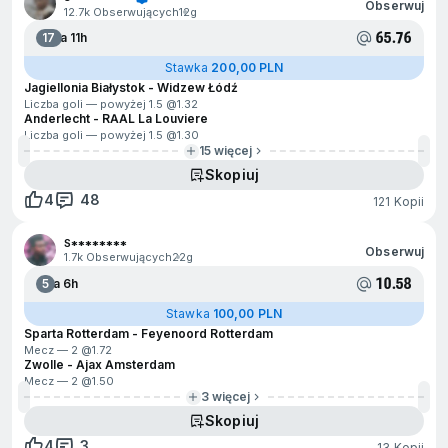
Obserwuj
12.7k Obserwujących
12g
65.76
17
Za 11h
Stawka
200,00 PLN
Jagiellonia Białystok - Widzew Łódź
Liczba goli — powyżej 1.5 @
1.32
Anderlecht - RAAL La Louviere
Liczba goli — powyżej 1.5 @
1.30
15 więcej
Skopiuj
4
48
121 Kopii
S********
Obserwuj
1.7k Obserwujących
22g
10.58
5
Za 6h
Stawka
100,00 PLN
Sparta Rotterdam - Feyenoord Rotterdam
Mecz — 2 @
1.72
Zwolle - Ajax Amsterdam
Mecz — 2 @
1.50
3 więcej
Skopiuj
4
3
13 Kopii