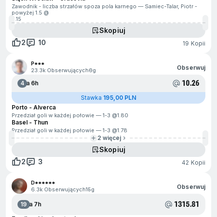
Zawodnik - liczba strzałów spoza pola karnego — Samiec-Talar, Piotr -
powyżej 1.5 @
3.15
Skopiuj
2
10
19 Kopii
P***
Obserwuj
23.3k Obserwujących
6g
10.26
4
Za 6h
Stawka
195,00 PLN
Porto - Alverca
Przedział goli w każdej połowie — 1-3 @
1.80
Basel - Thun
Przedział goli w każdej połowie — 1-3 @
1.78
2 więcej
Skopiuj
2
3
42 Kopii
D******
Obserwuj
6.3k Obserwujących
15g
1315.81
19
Za 7h