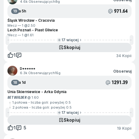
4.6k Obserwujących
8g
971.64
19
Za 5h
Śląsk Wrocław - Cracovia
Mecz — 1 @
2.50
Lech Poznań - Piast Gliwice
Mecz — 1 @
1.61
17 więcej
Skopiuj
1
34 Kopii
D******
Obserwuj
6.3k Obserwujących
15g
1291.39
18
Za 1d
Unia Skierniewice - Arka Gdynia
BET BUILDER
@ 1.60
1.połowa - liczba goli: powyżej 0.5
2.połowa - liczba goli: powyżej 0.5
17 więcej
Skopiuj
1
5
19 Kopii