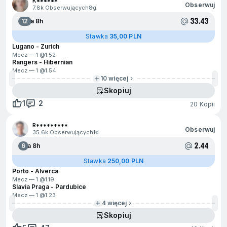
K******
Obserwuj
7.8k Obserwujących
8g
33.43
12
Za 8h
Stawka
35,00 PLN
Lugano - Zurich
Mecz — 1 @
1.52
Rangers - Hibernian
Mecz — 1 @
1.54
10 więcej
Skopiuj
1
2
20 Kopii
R*********
Obserwuj
35.6k Obserwujących
1d
2.44
6
Za 8h
Stawka
250,00 PLN
Porto - Alverca
Mecz — 1 @
1.19
Slavia Praga - Pardubice
Mecz — 1 @
1.23
4 więcej
Skopiuj