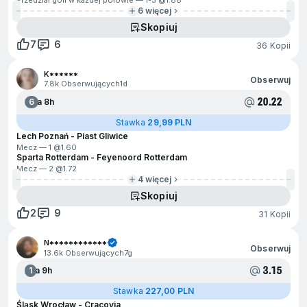
Przedział goli w każdej połowie — 1-3 @
1.88
6 więcej
Skopiuj
7
6
36 Kopii
K******
Obserwuj
7.8k Obserwujących
1d
20.22
6
Za 8h
Stawka
29,99 PLN
Lech Poznań - Piast Gliwice
Mecz — 1 @
1.60
Sparta Rotterdam - Feyenoord Rotterdam
Mecz — 2 @
1.72
4 więcej
Skopiuj
2
9
31 Kopii
N************
Obserwuj
13.6k Obserwujących
7g
3.15
1
Za 9h
Stawka
227,00 PLN
Śląsk Wrocław - Cracovia