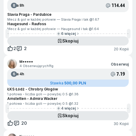
114.44
8
Za 8h
Slavia Praga - Pardubice
Mecz & gol w każdej połowie — Slavia Praga i tak @
1.67
Haugesund - Raufoss
Mecz & gol w każdej połowie — Haugesund i tak @
1.64
6 więcej
Skopiuj
2
2
20 Kopii
M*****
Obserwuj
4 Obserwujących
11g
7.19
6
Za 4h
Stawka
500,00 PLN
ŁKS Łódź - Chrobry Głogów
1.połowa - liczba goli — powyżej 0.5 @
1.38
Amstetten - Admira Wacker
1.połowa - liczba goli — powyżej 0.5 @
1.32
4 więcej
Skopiuj
20
30 Kopii