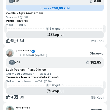
8.60
8
Za 8h
Stawka
200,00 PLN
Zwolle - Ajax Amsterdam
Mecz — 2 @
1.50
Porto - Alverca
Mecz — 1 @
1.19
6 więcej
Skopiuj
5
84
128 Kopii
Ł********
Obserwuj
39k Obserwujących
15g
182.85
10
Za 11h
Lech Poznań - Piast Gliwice
Gol w obu połowach — Tak @
1.56
Termalica Nieciecza - Warta Poznań
Gol w obu połowach — Tak @
1.64
8 więcej
Skopiuj
4
39
156 Kopii
M*******
Obserwuj