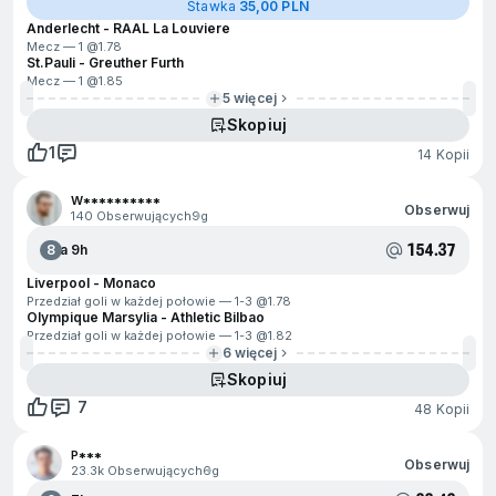
Stawka
35,00 PLN
Anderlecht - RAAL La Louviere
Mecz — 1 @
1.78
St.Pauli - Greuther Furth
Mecz — 1 @
1.85
5 więcej
Skopiuj
1
14 Kopii
W**********
Obserwuj
140 Obserwujących
9g
154.37
8
Za 9h
Liverpool - Monaco
Przedział goli w każdej połowie — 1-3 @
1.78
Olympique Marsylia - Athletic Bilbao
Przedział goli w każdej połowie — 1-3 @
1.82
6 więcej
Skopiuj
7
48 Kopii
P***
Obserwuj
23.3k Obserwujących
6g