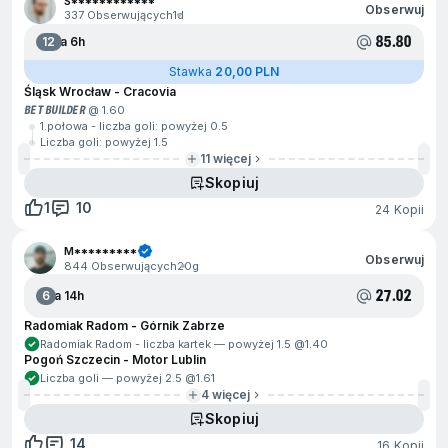
S************
Obserwuj
337 Obserwujących
1d
85.80
12
Za 6h
Stawka
20,00 PLN
Śląsk Wrocław - Cracovia
BET BUILDER
@ 1.60
1.połowa - liczba goli: powyżej 0.5
Liczba goli: powyżej 1.5
11 więcej
Skopiuj
1
10
24 Kopii
M*********
Obserwuj
844 Obserwujących
20g
27.02
6
Za 14h
Radomiak Radom - Górnik Zabrze
Radomiak Radom - liczba kartek — powyżej 1.5 @
1.40
Pogoń Szczecin - Motor Lublin
Liczba goli — powyżej 2.5 @
1.61
4 więcej
Skopiuj
14
16 Kopii