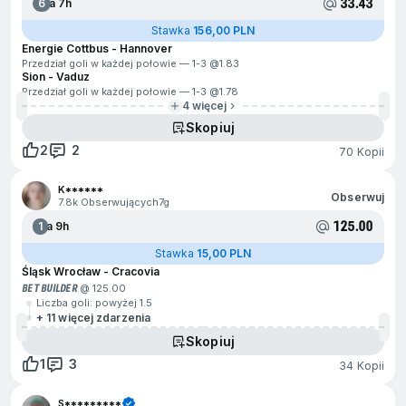
33.43
6
Za 7h
Stawka
156,00 PLN
Energie Cottbus - Hannover
Przedział goli w każdej połowie — 1-3 @
1.83
Sion - Vaduz
Przedział goli w każdej połowie — 1-3 @
1.78
4 więcej
Skopiuj
2
2
70 Kopii
K******
Obserwuj
7.8k Obserwujących
7g
125.00
1
Za 9h
Stawka
15,00 PLN
Śląsk Wrocław - Cracovia
BET BUILDER
@ 125.00
Liczba goli: powyżej 1.5
+ 11 więcej zdarzenia
Skopiuj
1
3
34 Kopii
S*********