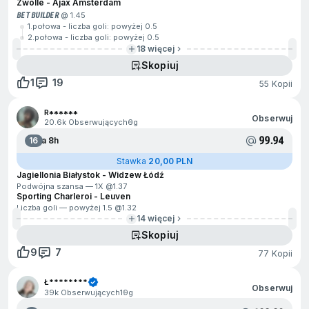
Zwolle - Ajax Amsterdam
BET BUILDER
@ 1.45
1.połowa - liczba goli: powyżej 0.5
2.połowa - liczba goli: powyżej 0.5
18 więcej
Skopiuj
1
19
55 Kopii
R******
Obserwuj
20.6k Obserwujących
6g
99.94
16
Za 8h
Stawka
20,00 PLN
Jagiellonia Białystok - Widzew Łódź
Podwójna szansa — 1X @
1.37
Sporting Charleroi - Leuven
Liczba goli — powyżej 1.5 @
1.32
14 więcej
Skopiuj
9
7
77 Kopii
Ł********
Obserwuj
39k Obserwujących
19g