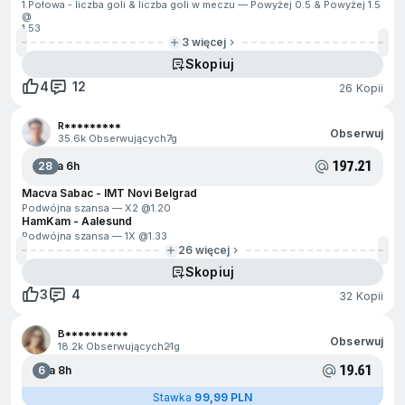
1.Połowa - liczba goli & liczba goli w meczu — Powyżej 0.5 & Powyżej 1.5
@
1.53
3 więcej
Skopiuj
4
12
26 Kopii
R*********
Obserwuj
35.6k Obserwujących
7g
197.21
28
Za 6h
Macva Sabac - IMT Novi Belgrad
Podwójna szansa — X2 @
1.20
HamKam - Aalesund
Podwójna szansa — 1X @
1.33
26 więcej
Skopiuj
3
4
32 Kopii
B**********
Obserwuj
18.2k Obserwujących
21g
19.61
6
Za 8h
Stawka
99,99 PLN