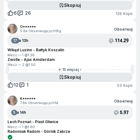
Skopiuj
6
26
126 Kopii
O******
Obserwuj
5.8k Obserwujących
18g
114.29
17
Za 13h
Wikęd Luzino - Bałtyk Koszalin
Mecz — 1 @
1.36
Zwolle - Ajax Amsterdam
Mecz — 2 @
1.50
15 więcej
Skopiuj
12
1
53 Kopii
K******
Obserwuj
7.8k Obserwujących
1d
5.97
5
Za 14h
Lech Poznań - Piast Gliwice
Mecz — 1 @
1.60
Radomiak Radom - Górnik Zabrze