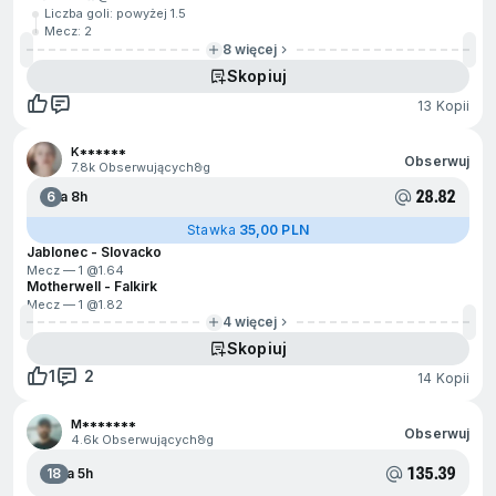
Liczba goli: powyżej 1.5
Mecz: 2
8 więcej
Skopiuj
13 Kopii
K******
Obserwuj
7.8k Obserwujących
8g
28.82
6
Za 8h
Stawka
35,00 PLN
Jablonec - Slovacko
Mecz — 1 @
1.64
Motherwell - Falkirk
Mecz — 1 @
1.82
4 więcej
Skopiuj
1
2
14 Kopii
M*******
Obserwuj
4.6k Obserwujących
8g
135.39
18
Za 5h