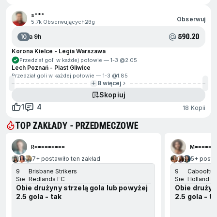
s***
Obserwuj
5.7k Obserwujących
23g
590.20
10
Za 9h
Korona Kielce - Legia Warszawa
Przedział goli w każdej połowie — 1-3 @
2.05
Lech Poznań - Piast Gliwice
Przedział goli w każdej połowie — 1-3 @
1.85
8 więcej
Skopiuj
1
4
18 Kopii
TOP ZAKŁADY - PRZEDMECZOWE
ejdź na koniec
R*********
M******
7+ postawiło ten zakład
5+ posta
9
Brisbane Strikers
9
Cabooltur
Sie
Redlands FC
Sie
Holland P
Obie drużyny strzelą gola lub powyżej
Obie drużyn
2.5 gola - tak
2.5 gola - t