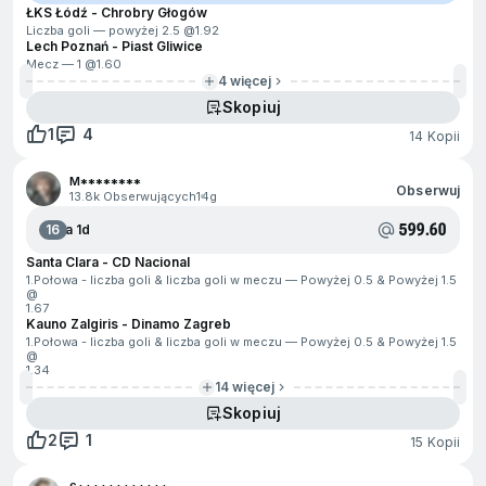
ŁKS Łódź - Chrobry Głogów
Liczba goli — powyżej 2.5 @
1.92
Lech Poznań - Piast Gliwice
Mecz — 1 @
1.60
4 więcej
Skopiuj
1
4
14 Kopii
M********
Obserwuj
13.8k Obserwujących
14g
599.60
16
Za 1d
Santa Clara - CD Nacional
1.Połowa - liczba goli & liczba goli w meczu — Powyżej 0.5 & Powyżej 1.5
@
1.67
Kauno Zalgiris - Dinamo Zagreb
1.Połowa - liczba goli & liczba goli w meczu — Powyżej 0.5 & Powyżej 1.5
@
1.34
14 więcej
Skopiuj
2
1
15 Kopii