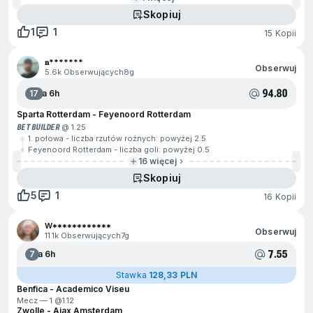
Skopiuj
1
1
15 Kopii
𝐧*******
Obserwuj
5.6k Obserwujących
8g
94.80
17
Za 6h
Sparta Rotterdam - Feyenoord Rotterdam
BET BUILDER
@ 1.25
1. połowa - liczba rzutów rożnych: powyżej 2.5
Feyenoord Rotterdam - liczba goli: powyżej 0.5
16 więcej
Skopiuj
5
1
16 Kopii
W************
Obserwuj
11.1k Obserwujących
7g
7.55
7
Za 6h
Stawka
128,33 PLN
Benfica - Academico Viseu
Mecz — 1 @
1.12
Zwolle - Ajax Amsterdam