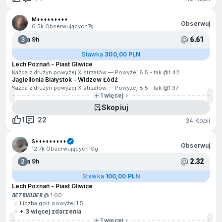
M*********
Obserwuj
6.5k Obserwujących
7g
6.61
3
Za 9h
Stawka
300,00 PLN
Lech Poznań - Piast Gliwice
Każda z drużyn powyżej X strzałów — Powyżej 8.5 - tak @
1.42
Jagiellonia Białystok - Widzew Łódź
Każda z drużyn powyżej X strzałów — Powyżej 8.5 - tak @
1.37
1 więcej
Skopiuj
1
22
34 Kopii
S*********
Obserwuj
12.7k Obserwujących
10g
2.32
2
Za 9h
Stawka
100,00 PLN
Lech Poznań - Piast Gliwice
BET BUILDER
@ 1.60
Liczba goli: powyżej 1.5
+ 3 więcej zdarzenia
1 więcej