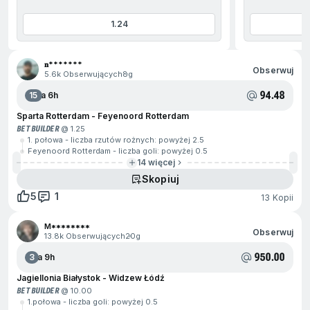
1.24
jdź na początek
𝐧*******
Obserwuj
5.6k Obserwujących
8g
94.48
15
Za 6h
Sparta Rotterdam - Feyenoord Rotterdam
BET BUILDER
@ 1.25
1. połowa - liczba rzutów rożnych: powyżej 2.5
Feyenoord Rotterdam - liczba goli: powyżej 0.5
14 więcej
Skopiuj
5
1
13 Kopii
M********
Obserwuj
13.8k Obserwujących
20g
950.00
3
Za 9h
Jagiellonia Białystok - Widzew Łódź
BET BUILDER
@ 10.00
1.połowa - liczba goli: powyżej 0.5