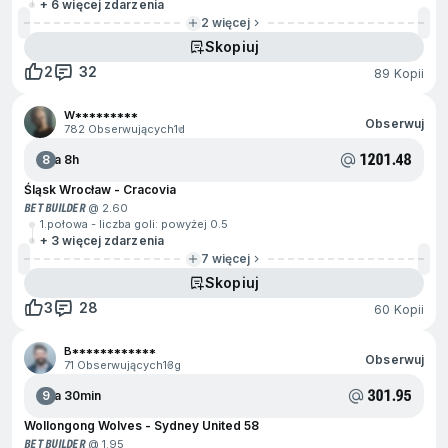
+ 6 więcej zdarzenia
2 więcej
Skopiuj
2
32
89 Kopii
W*********
Obserwuj
782 Obserwujących
1d
1201.48
8
Za 8h
Śląsk Wrocław - Cracovia
BET BUILDER
@ 2.60
1.połowa - liczba goli: powyżej 0.5
+ 3 więcej zdarzenia
7 więcej
Skopiuj
3
28
60 Kopii
B************
Obserwuj
71 Obserwujących
13g
301.95
9
Za 30min
Wollongong Wolves - Sydney United 58
BET BUILDER
@ 1.95