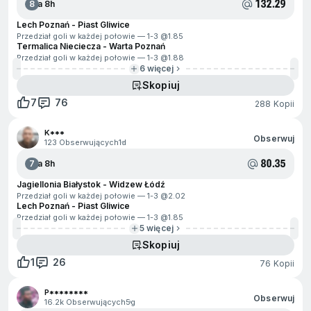
132.29
8
Za 8h
Lech Poznań - Piast Gliwice
Przedział goli w każdej połowie — 1-3 @
1.85
Termalica Nieciecza - Warta Poznań
Przedział goli w każdej połowie — 1-3 @
1.88
6 więcej
Skopiuj
7
76
288 Kopii
K***
Obserwuj
123 Obserwujących
1d
80.35
7
Za 8h
Jagiellonia Białystok - Widzew Łódź
Przedział goli w każdej połowie — 1-3 @
2.02
Lech Poznań - Piast Gliwice
Przedział goli w każdej połowie — 1-3 @
1.85
5 więcej
Skopiuj
1
26
76 Kopii
P********
Obserwuj
16.2k Obserwujących
5g