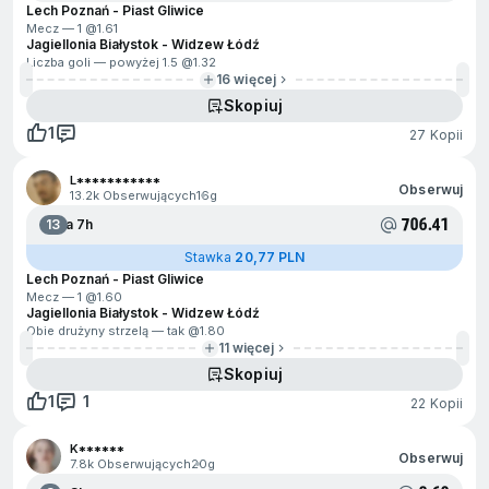
Lech Poznań - Piast Gliwice
Mecz — 1 @
1.61
Jagiellonia Białystok - Widzew Łódź
Liczba goli — powyżej 1.5 @
1.32
16 więcej
Skopiuj
1
27 Kopii
L***********
Obserwuj
13.2k Obserwujących
16g
706.41
13
Za 7h
Stawka
20,77 PLN
Lech Poznań - Piast Gliwice
Mecz — 1 @
1.60
Jagiellonia Białystok - Widzew Łódź
Obie drużyny strzelą — tak @
1.80
11 więcej
Skopiuj
1
1
22 Kopii
K******
Obserwuj
7.8k Obserwujących
20g