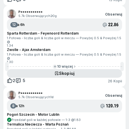
P***********
Obserwuj
5.7k Obserwujących
20g
22.86
12
Za 6h
Sparta Rotterdam - Feyenoord Rotterdam
1.Połowa - liczba goli & liczba goli w meczu — Powyżej 0.5 & Powyżej 1.5
@
1.34
Zwolle - Ajax Amsterdam
1.Połowa - liczba goli & liczba goli w meczu — Powyżej 0.5 & Powyżej 1.5
@
1.30
10 więcej
Skopiuj
2
5
26 Kopii
P***********
Obserwuj
5.7k Obserwujących
1d
120.19
8
Za 12h
Pogoń Szczecin - Motor Lublin
Przedział goli w każdej połowie — 1-3 @
1.83
Termalica Nieciecza - Warta Poznań