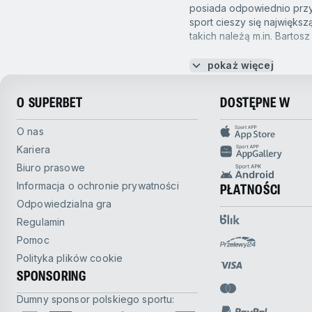
e-Hokej na lodzie
posiada odpowiednio przy
sport cieszy się najwięks
e-Tenis
takich należą m.in. Bartos
Formuła
pokaż więcej
Zakłady bukmacherski
Przed rozpoczęciem każ
Futbol amerykański
będzie zwycięzcą, kto wy
O SUPERBET
DOSTĘPNE W
zawodników. Nim rozpoczn
Futbol australijski
wybrane przez siebie zdar
O nas
Futsal
Kariera
Zakłady live na Speed
Biuro prasowe
W Superbet masz możliwo
Golf
Informacja o ochronie prywatności
reagować na wydarzenia na
PŁATNOŚCI
pierwszego biegu, to kurs
Honor of Kings
Odpowiedzialna gra
Regulamin
Takie zakłady charakteryz
Kolarstwo
Pomoc
szybkiej analizy.
Koszykówka 3x3
Polityka plików cookie
SPONSORING
ŻUŻEL: KURSY BUKMA
Krykiet
Na rynku wyróżniamy się w
Dumny sponsor polskiego sportu:
bukmacherzy. W naszej o