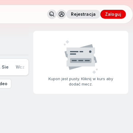
Rejestracja
zaloguj
. Sie
Wczoraj
Dziś
Jutro
Nie 9. Sie
Pon 10. Sie
Kupon jest pusty. Kliknij w kurs aby
deo
dodać mecz.