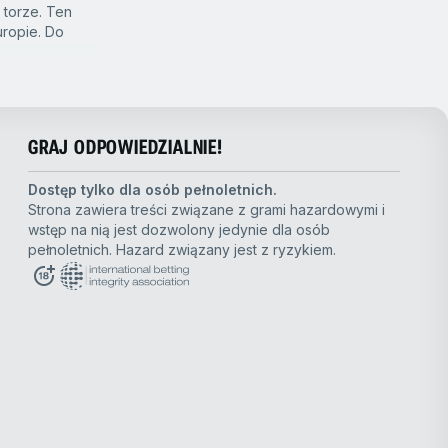
torze. Ten
uropie. Do
takie jak, kto
ch
GRAJ ODPOWIEDZIALNIE!
ie wytypować
Dostęp tylko dla osób pełnoletnich.
Strona zawiera treści związane z grami hazardowymi i
wstęp na nią jest dozwolony jedynie dla osób
ive
pozwalają
pełnoletnich. Hazard związany jest z ryzykiem.
 wygra
ą równie
 inni
ją wówczas