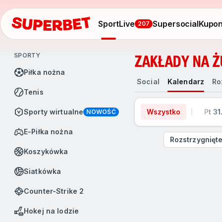
Sport
Live
Supersocial
Kupo
207
SPORTY
ZAKŁADY NA Ż
Piłka nożna
Social
Kalendarz
Rozgrywki
Social
Kalendarz
Ro
Tenis
Sporty wirtualne
Wszystko
Pt 31
NOWOŚĆ
e-Piłka nożna
Rozstrzygnięt
Koszykówka
Siatkówka
Counter-Strike 2
Hokej na lodzie