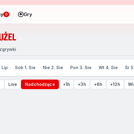
ny
Gry
0
UŻEL
zgrywki
. Lip
Sob 1. Sie
Nie 2. Sie
Pon 3. Sie
Wt 4. Sie
Śr 5
e
Live
Nadchodzące
+1h
+3h
+6h
+12h
Wi