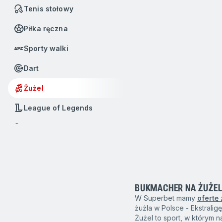
Tenis stołowy
Piłka ręczna
Sporty walki
Dart
Żużel
League of Legends
Badminton
Baseball
Boks
BUKMACHER NA ŻUŻEL
Dota 2
W Superbet mamy
ofertę
e-Koszykówka
żużla w Polsce - Ekstraligę,
Żużel to sport, w którym 