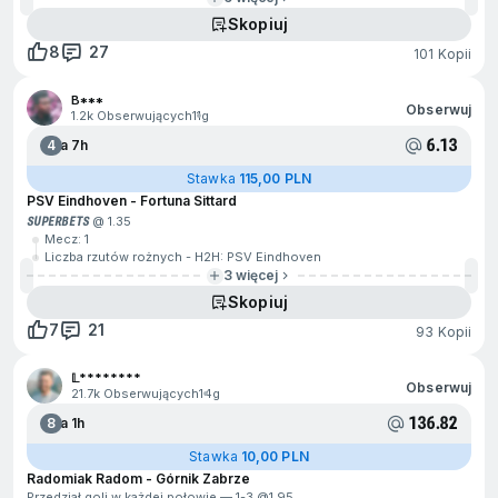
Skopiuj
8
27
101 Kopii
B***
Obserwuj
1.2k Obserwujących
11g
6.13
4
Za 7h
Stawka
115,00 PLN
PSV Eindhoven - Fortuna Sittard
SUPERBETS
@ 1.35
Mecz: 1
Liczba rzutów rożnych - H2H: PSV Eindhoven
3 więcej
Skopiuj
7
21
93 Kopii
𝕃********
Obserwuj
21.7k Obserwujących
14g
136.82
8
Za 1h
Stawka
10,00 PLN
Radomiak Radom - Górnik Zabrze
Przedział goli w każdej połowie — 1-3 @
1.95