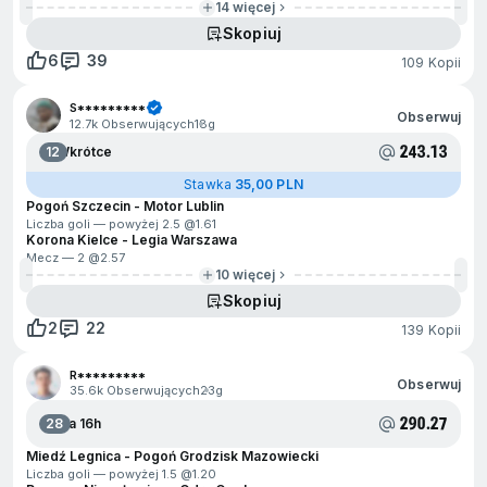
14 więcej
Skopiuj
6
39
109 Kopii
S*********
Obserwuj
12.7k Obserwujących
18g
243.13
12
Wkrótce
Stawka
35,00 PLN
Pogoń Szczecin - Motor Lublin
Liczba goli — powyżej 2.5 @
1.61
Korona Kielce - Legia Warszawa
Mecz — 2 @
2.57
10 więcej
Skopiuj
2
22
139 Kopii
R*********
Obserwuj
35.6k Obserwujących
23g
290.27
28
Za 16h
Miedź Legnica - Pogoń Grodzisk Mazowiecki
Liczba goli — powyżej 1.5 @
1.20