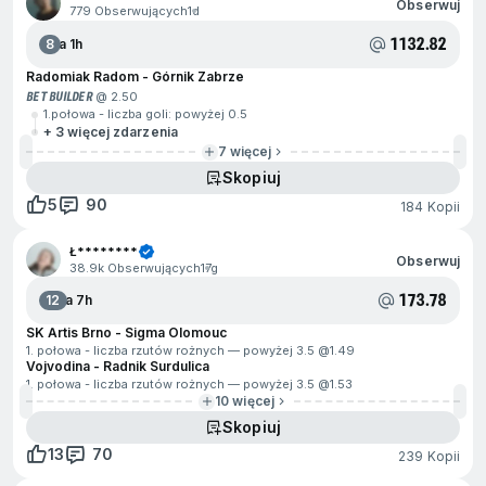
Obserwuj
779 Obserwujących
1d
1132.82
8
Za 1h
Radomiak Radom - Górnik Zabrze
BET BUILDER
@ 2.50
1.połowa - liczba goli: powyżej 0.5
+ 3 więcej zdarzenia
7 więcej
Skopiuj
5
90
184 Kopii
Ł********
Obserwuj
38.9k Obserwujących
17g
173.78
12
Za 7h
SK Artis Brno - Sigma Olomouc
1. połowa - liczba rzutów rożnych — powyżej 3.5 @
1.49
Vojvodina - Radnik Surdulica
1. połowa - liczba rzutów rożnych — powyżej 3.5 @
1.53
10 więcej
Skopiuj
13
70
239 Kopii