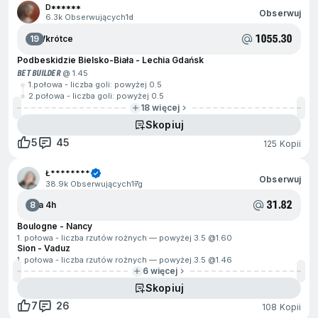
D******
Obserwuj
6.3k Obserwujących
1d
1055.30
19
Wkrótce
Podbeskidzie Bielsko-Biała - Lechia Gdańsk
BET BUILDER
@ 1.45
1.połowa - liczba goli: powyżej 0.5
2.połowa - liczba goli: powyżej 0.5
18 więcej
Skopiuj
5
45
125 Kopii
Ł********
Obserwuj
38.9k Obserwujących
17g
31.82
8
Za 4h
Boulogne - Nancy
1. połowa - liczba rzutów rożnych — powyżej 3.5 @
1.60
Sion - Vaduz
1. połowa - liczba rzutów rożnych — powyżej 3.5 @
1.46
6 więcej
Skopiuj
7
26
108 Kopii