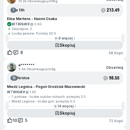
13.2k Obserwujących
15g
213.49
7
Za 13h
Elise Mertens - Naomi Osaka
BET BUILDER
@ 2.60
Zwycięzca: 2
Liczba gemów: Poniżej 20.5
6 więcej
Skopiuj
8
58 Kopii
𝐧*******
Obserwuj
5.6k Obserwujących
2g
98.55
15
Wkrótce
Miedź Legnica - Pogoń Grodzisk Mazowiecki
BET BUILDER
@ 1.30
1. połowa - liczba rzutów rożnych: powyżej 2.5
Miedź Legnica - liczba goli: powyżej 0.5
14 więcej
Skopiuj
10
5
72 Kopii