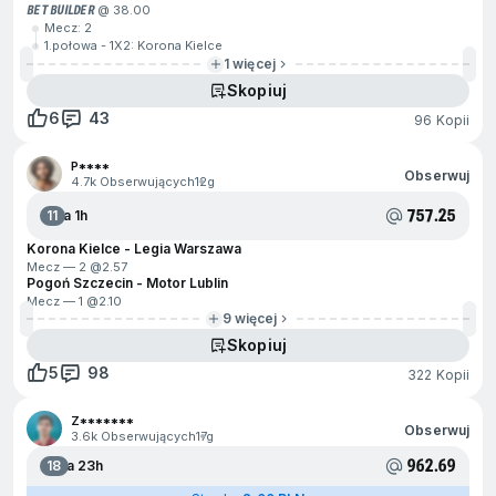
BET BUILDER
@ 38.00
Mecz: 2
1.połowa - 1X2: Korona Kielce
1 więcej
Skopiuj
6
43
96 Kopii
P****
Obserwuj
4.7k Obserwujących
12g
757.25
11
Za 1h
Korona Kielce - Legia Warszawa
Mecz — 2 @
2.57
Pogoń Szczecin - Motor Lublin
Mecz — 1 @
2.10
9 więcej
Skopiuj
5
98
322 Kopii
Z*******
Obserwuj
3.6k Obserwujących
17g
962.69
18
Za 23h