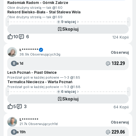
Radomiak Radom - Górnik Zabrze
Obie drużyny strzelą — tak @
1.60
Rekord Bielsko-Biała - Stal Stalowa Wola
Obie drużyny strzelą — tak @
1.69
9 więcej
Skopiuj
10
6
124 Kopii
Ł********
Obserwuj
38.9k Obserwujących
2g
132.29
8
Za 1d
Lech Poznań - Piast Gliwice
Przedział goli w każdej połowie — 1-3 @
1.85
Termalica Nieciecza - Warta Poznań
Przedział goli w każdej połowie — 1-3 @
1.88
6 więcej
Skopiuj
5
3
64 Kopii
𝕃********
Obserwuj
21.7k Obserwujących
1d
229.06
9
Za 19h