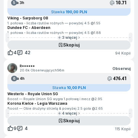
10.71
5
Za 3h
Stawka
190,00 PLN
Viking - Sarpsborg 08
1. połowa - liczba rzutów rożnych — powyżej 4.5 @
1.55
Dundee FC - Aberdeen
1. połowa - liczba rzutów rożnych — powyżej 4.5 @
1.88
3 więcej
Skopiuj
4
42
94 Kopii
R******
Obserwuj
20.6k Obserwujących
58m
476.41
6
Za 4h
Stawka
10,00 PLN
Westerlo - Royale Union SG
Boost — Royale Union SG wygra 1.połowę i mecz @
2.95
Korona Kielce - Legia Warszawa
Boost — Obie drużyny strzelą & powyżej 2.5 gola @
2.65
4 więcej
Skopiuj
9
4
115 Kopii