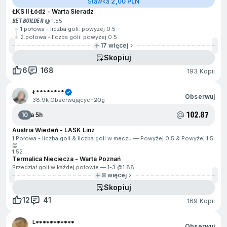
Stawka
2,00 PLN
ŁKS II Łódź - Warta Sieradz
BET BUILDER
@ 1.55
1.połowa - liczba goli: powyżej 0.5
2.połowa - liczba goli: powyżej 0.5
17 więcej
Skopiuj
6
168
193 Kopii
Ł********
Obserwuj
38.9k Obserwujących
20g
102.87
10
Za 5h
Austria Wiedeń - LASK Linz
1.Połowa - liczba goli & liczba goli w meczu — Powyżej 0.5 & Powyżej 1.5
@
1.52
Termalica Nieciecza - Warta Poznań
Przedział goli w każdej połowie — 1-3 @
1.88
8 więcej
Skopiuj
12
41
169 Kopii
L***********
Obserwuj