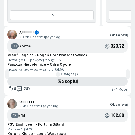
1.51
jdź na początek
A******
Obserwuj
20.8k Obserwujących
4g
323.72
13
Wkrótce
Miedź Legnica - Pogoń Grodzisk Mazowiecki
Liczba goli — powyżej 2.5 @
1.65
Puszcza Niepołomice - Odra Opole
Liczba kartek — powyżej 3.5 @
1.56
11 więcej
Skopiuj
4
30
241 Kopii
O******
Obserwuj
5.7k Obserwujących
13g
102.80
17
Za 1d
PSV Eindhoven - Fortuna Sittard
Mecz — 1 @
1.20
Korona Kielce - Legia Warszawa