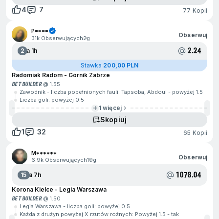
4
7
77 Kopii
P****
Obserwuj
31k Obserwujących
2g
2.24
2
Za 1h
Stawka
200,00 PLN
Radomiak Radom - Górnik Zabrze
BET BUILDER
@ 1.55
Zawodnik - liczba popełnionych fauli: Tapsoba, Abdoul - powyżej 1.5
Liczba goli: powyżej 0.5
1 więcej
Skopiuj
1
32
65 Kopii
M******
Obserwuj
6.9k Obserwujących
19g
1078.04
15
Za 7h
Korona Kielce - Legia Warszawa
BET BUILDER
@ 1.50
Legia Warszawa - liczba goli: powyżej 0.5
Każda z drużyn powyżej X rzutów rożnych: Powyżej 1.5 - tak