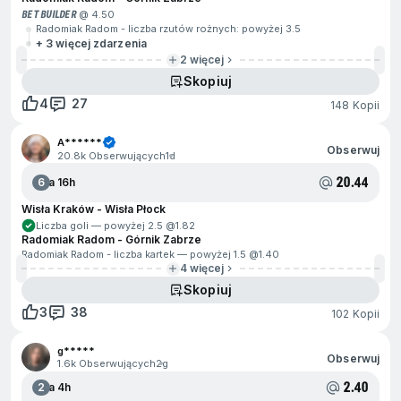
BET BUILDER
@ 4.50
Radomiak Radom - liczba rzutów rożnych: powyżej 3.5
+ 3 więcej zdarzenia
2 więcej
Skopiuj
4
27
148 Kopii
A******
Obserwuj
20.8k Obserwujących
1d
20.44
6
Za 16h
Wisła Kraków - Wisła Płock
Liczba goli — powyżej 2.5 @
1.82
Radomiak Radom - Górnik Zabrze
Radomiak Radom - liczba kartek — powyżej 1.5 @
1.40
4 więcej
Skopiuj
3
38
102 Kopii
g*****
Obserwuj
1.6k Obserwujących
2g
2.40
2
Za 4h