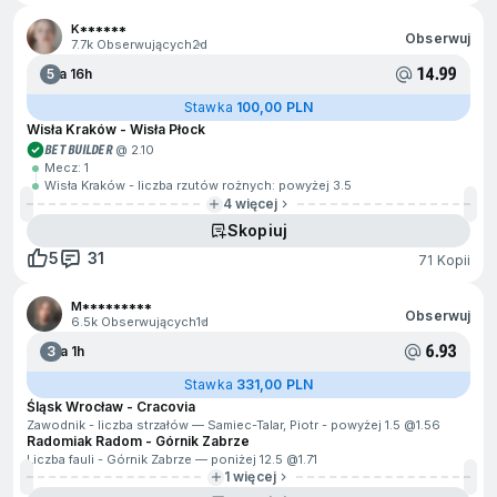
K******
Obserwuj
7.7k Obserwujących
2d
14.99
5
Za 16h
Stawka
100,00 PLN
Wisła Kraków - Wisła Płock
BET BUILDER
@ 2.10
Mecz: 1
Wisła Kraków - liczba rzutów rożnych: powyżej 3.5
4 więcej
Skopiuj
5
31
71 Kopii
M*********
Obserwuj
6.5k Obserwujących
1d
6.93
3
Za 1h
Stawka
331,00 PLN
Śląsk Wrocław - Cracovia
Zawodnik - liczba strzałów — Samiec-Talar, Piotr - powyżej 1.5 @
1.56
Radomiak Radom - Górnik Zabrze
Liczba fauli - Górnik Zabrze — poniżej 12.5 @
1.71
1 więcej