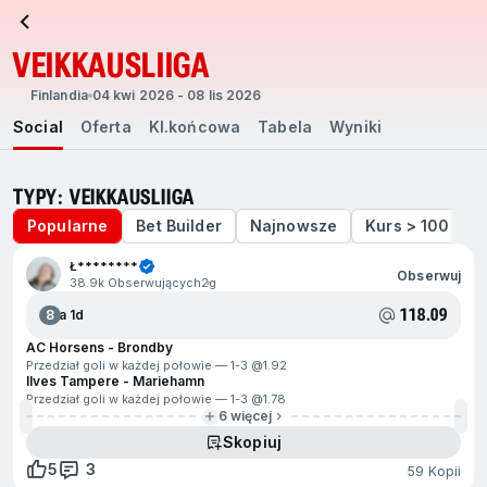
VEIKKAUSLIIGA
Finlandia
04 kwi 2026 - 08 lis 2026
Social
Oferta
Kl.końcowa
Tabela
Wyniki
TYPY: VEIKKAUSLIIGA
Popularne
Bet Builder
Najnowsze
Kurs > 100
Ł********
Obserwuj
38.9k Obserwujących
2g
118.09
8
Za 1d
AC Horsens - Brondby
Przedział goli w każdej połowie — 1-3 @
1.92
Ilves Tampere - Mariehamn
Przedział goli w każdej połowie — 1-3 @
1.78
6 więcej
Skopiuj
5
3
59 Kopii