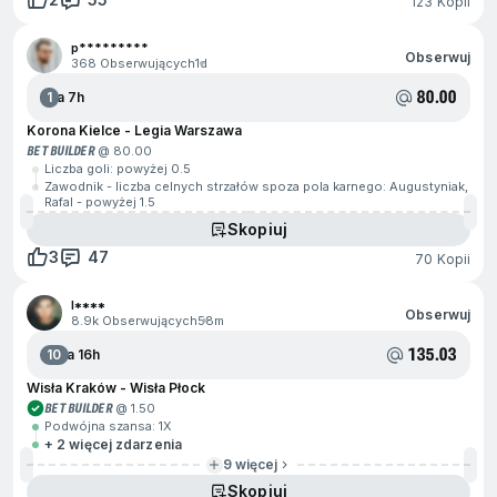
123 Kopii
p*********
Obserwuj
368 Obserwujących
1d
80.00
1
Za 7h
Korona Kielce - Legia Warszawa
BET BUILDER
@ 80.00
Liczba goli: powyżej 0.5
Zawodnik - liczba celnych strzałów spoza pola karnego: Augustyniak,
Rafal - powyżej 1.5
Skopiuj
3
47
70 Kopii
I****
Obserwuj
8.9k Obserwujących
58m
135.03
10
Za 16h
Wisła Kraków - Wisła Płock
BET BUILDER
@ 1.50
Podwójna szansa: 1X
+ 2 więcej zdarzenia
9 więcej
Skopiuj