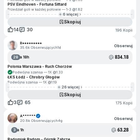
PSV Eindhoven - Fortuna Sittard
Przedział goli w każdej połowie — 1-3 @
1.82
6 więcej
Skopiuj
14
30
196 Kopii
R*********
Obserwuj
35.6k Obserwujących
1d
834.18
28
Za 18h
Polonia Warszawa - Ruch Chorzów
Podwójna szansa — 1X @
1.33
ŁKS Łódź - Chrobry Głogów
Podwójna szansa — 1X @
1.19
26 więcej
Skopiuj
3
65
175 Kopii
A******
Obserwuj
20.8k Obserwujących
4g
63.28
3
Za 1h
Radomiak Radom - Górnik Zabrze