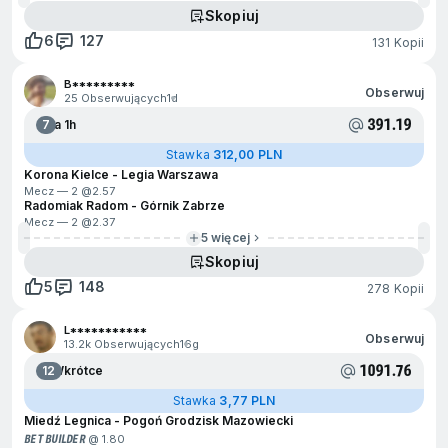
Skopiuj
6
127
131 Kopii
B*********
Obserwuj
25 Obserwujących
1d
391.19
7
Za 1h
Stawka
312,00 PLN
Korona Kielce - Legia Warszawa
Mecz — 2 @
2.57
Radomiak Radom - Górnik Zabrze
Mecz — 2 @
2.37
5 więcej
Skopiuj
5
148
278 Kopii
L***********
Obserwuj
13.2k Obserwujących
16g
1091.76
12
Wkrótce
Stawka
3,77 PLN
Miedź Legnica - Pogoń Grodzisk Mazowiecki
BET BUILDER
@ 1.80