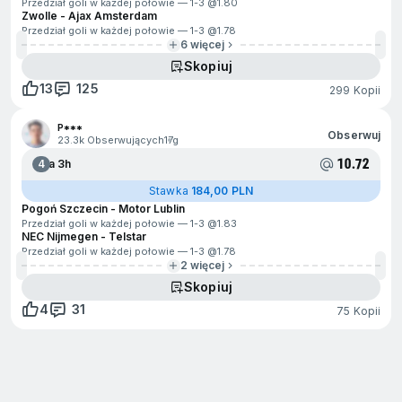
Przedział goli w każdej połowie — 1-3 @
1.80
Zwolle - Ajax Amsterdam
Przedział goli w każdej połowie — 1-3 @
1.78
6 więcej
Skopiuj
13
125
299 Kopii
P***
Obserwuj
23.3k Obserwujących
17g
10.72
4
Za 3h
Stawka
184,00 PLN
Pogoń Szczecin - Motor Lublin
Przedział goli w każdej połowie — 1-3 @
1.83
NEC Nijmegen - Telstar
Przedział goli w każdej połowie — 1-3 @
1.78
2 więcej
Skopiuj
4
31
75 Kopii