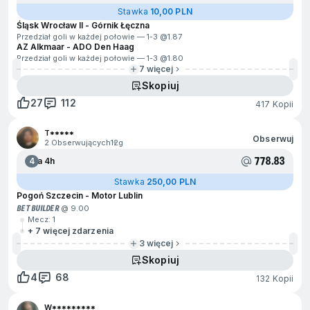
Stawka
10,00 PLN
Śląsk Wrocław II - Górnik Łęczna
Przedział goli w każdej połowie — 1-3 @
1.87
AZ Alkmaar - ADO Den Haag
Przedział goli w każdej połowie — 1-3 @
1.80
7 więcej
Skopiuj
27
112
417 Kopii
T*****
Obserwuj
2 Obserwujących
12g
778.83
4
Za 4h
Stawka
250,00 PLN
Pogoń Szczecin - Motor Lublin
BET BUILDER
@ 9.00
Mecz: 1
+ 7 więcej zdarzenia
3 więcej
Skopiuj
4
68
132 Kopii
W*********