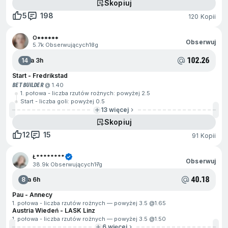
Skopiuj
5
198
120 Kopii
O******
Obserwuj
5.7k Obserwujących
13g
102.26
14
Za 3h
Start - Fredrikstad
BET BUILDER
@ 1.40
1. połowa - liczba rzutów rożnych: powyżej 2.5
Start - liczba goli: powyżej 0.5
13 więcej
Skopiuj
12
15
91 Kopii
Ł********
Obserwuj
38.9k Obserwujących
17g
40.18
8
Za 6h
Pau - Annecy
1. połowa - liczba rzutów rożnych — powyżej 3.5 @
1.65
Austria Wiedeń - LASK Linz
1. połowa - liczba rzutów rożnych — powyżej 3.5 @
1.50
6 więcej