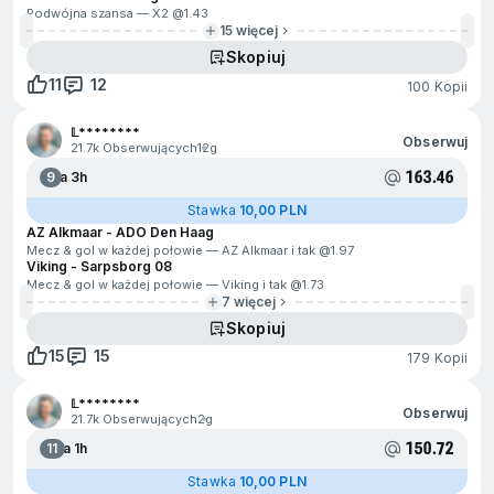
Podwójna szansa — X2 @
1.43
15 więcej
Skopiuj
11
12
100 Kopii
𝕃********
Obserwuj
21.7k Obserwujących
12g
163.46
9
Za 3h
Stawka
10,00 PLN
AZ Alkmaar - ADO Den Haag
Mecz & gol w każdej połowie — AZ Alkmaar i tak @
1.97
Viking - Sarpsborg 08
Mecz & gol w każdej połowie — Viking i tak @
1.73
7 więcej
Skopiuj
15
15
179 Kopii
𝕃********
Obserwuj
21.7k Obserwujących
2g
150.72
11
Za 1h
Stawka
10,00 PLN