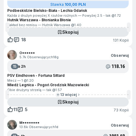
Stawka
100,00 PLN
Podbeskidzie Bielsko-Biała - Lechia Gdańsk
Każda z drużyn powyżej X rzutów rożnych — Powyżej 2.5 - tak @
1.72
Hutnik Warszawa - Błonianka Błonie
Zakład bez remisu — Hutnik Warszawa @
1.40
Skopiuj
18
131 Kopii
O******
Obserwuj
5.7k Obserwujących
13g
118.16
15
Za 2h
PSV Eindhoven - Fortuna Sittard
Mecz — 1 @
1.20
Miedź Legnica - Pogoń Grodzisk Mazowiecki
Obie drużyny strzelą — tak @
1.57
13 więcej
Skopiuj
11
5
73 Kopii
M********
Obserwuj
13.8k Obserwujących
1d