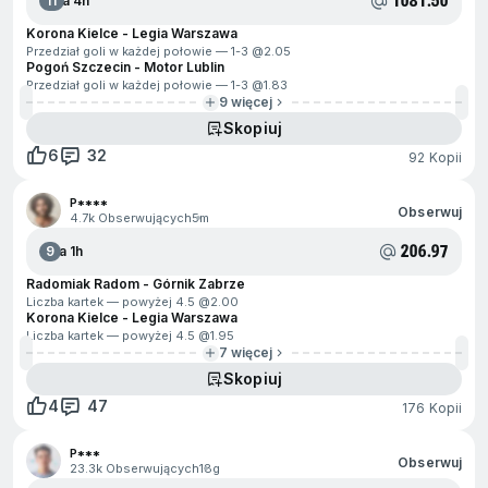
1081.50
11
Za 4h
Korona Kielce - Legia Warszawa
Przedział goli w każdej połowie — 1-3 @
2.05
Pogoń Szczecin - Motor Lublin
Przedział goli w każdej połowie — 1-3 @
1.83
9 więcej
Skopiuj
6
32
92 Kopii
P****
Obserwuj
4.7k Obserwujących
5m
206.97
9
Za 1h
Radomiak Radom - Górnik Zabrze
Liczba kartek — powyżej 4.5 @
2.00
Korona Kielce - Legia Warszawa
Liczba kartek — powyżej 4.5 @
1.95
7 więcej
Skopiuj
4
47
176 Kopii
P***
Obserwuj
23.3k Obserwujących
18g