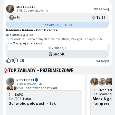
M*********
Obserwuj
6.5k Obserwujących
1d
18.11
3
Za 1h
Stawka
59,00 PLN
Radomiak Radom - Górnik Zabrze
BET BUILDER
@ 3.00
Zawodnik - liczba celnych strzałów: Khlan, Maksym - powyżej 0.5
+ 2 więcej zdarzenia
2 więcej
Skopiuj
1
26
94 Kopii
TOP ZAKŁADY - PRZEDMECZOWE
ejdź na koniec
S*********
Stawka 50,00 PLN
260+ postawiło ten zakład
9
Ilves Tam
Sie
Marieham
9
KuPS
Mecz & gol w
Sie
TPS Turku
Gol w obu połowach - Tak
Tampere i t