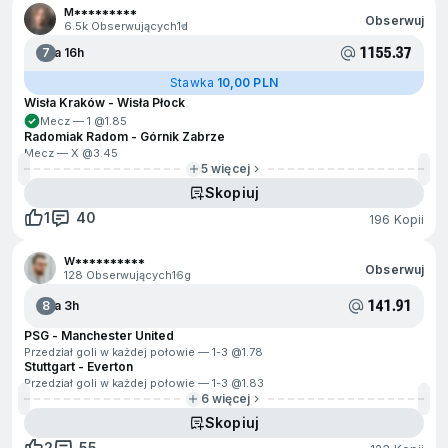
M*********
Obserwuj
6.5k Obserwujących
1d
1155.37
7
Za 16h
Stawka
10,00 PLN
Wisła Kraków - Wisła Płock
Mecz — 1 @
1.85
Radomiak Radom - Górnik Zabrze
Mecz — X @
3.45
5 więcej
Skopiuj
1
40
196 Kopii
W**********
Obserwuj
128 Obserwujących
16g
141.91
8
Za 3h
PSG - Manchester United
Przedział goli w każdej połowie — 1-3 @
1.78
Stuttgart - Everton
Przedział goli w każdej połowie — 1-3 @
1.83
6 więcej
Skopiuj
2
55