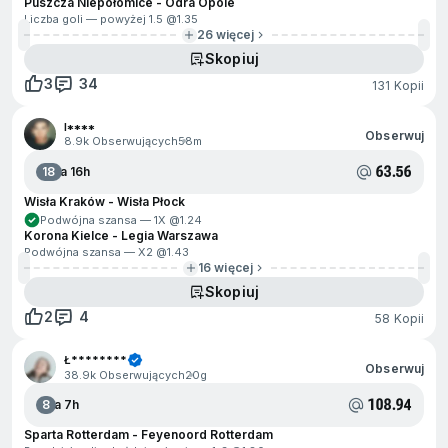
Puszcza Niepołomice - Odra Opole
Liczba goli — powyżej 1.5 @
1.35
26 więcej
Skopiuj
3
34
131 Kopii
I****
Obserwuj
8.9k Obserwujących
58m
63.56
18
Za 16h
Wisła Kraków - Wisła Płock
Podwójna szansa — 1X @
1.24
Korona Kielce - Legia Warszawa
Podwójna szansa — X2 @
1.43
16 więcej
Skopiuj
2
4
58 Kopii
Ł********
Obserwuj
38.9k Obserwujących
20g
108.94
8
Za 7h
Sparta Rotterdam - Feyenoord Rotterdam