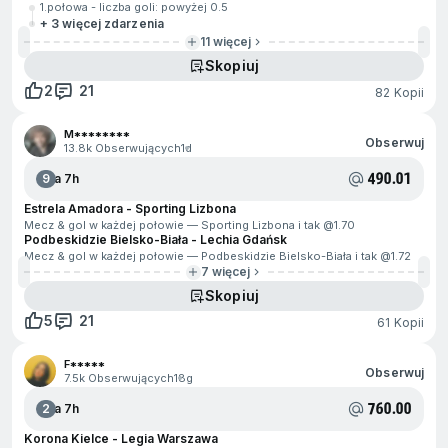
1.połowa - liczba goli: powyżej 0.5
+ 3 więcej zdarzenia
11 więcej
Skopiuj
2
21
82 Kopii
M********
Obserwuj
13.8k Obserwujących
1d
490.01
9
Za 7h
Estrela Amadora - Sporting Lizbona
Mecz & gol w każdej połowie — Sporting Lizbona i tak @
1.70
Podbeskidzie Bielsko-Biała - Lechia Gdańsk
Mecz & gol w każdej połowie — Podbeskidzie Bielsko-Biała i tak @
1.72
7 więcej
Skopiuj
5
21
61 Kopii
F*****
Obserwuj
7.5k Obserwujących
18g
760.00
2
Za 7h
Korona Kielce - Legia Warszawa