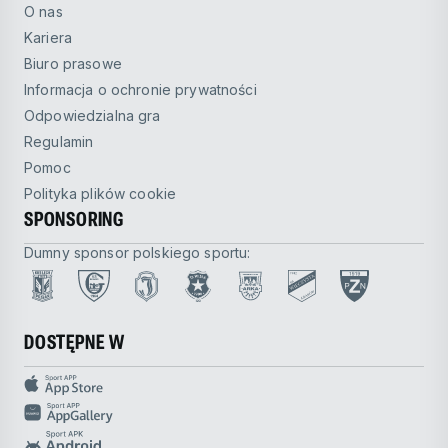
O nas
Kariera
Biuro prasowe
Informacja o ochronie prywatności
Odpowiedzialna gra
Regulamin
Pomoc
Polityka plików cookie
SPONSORING
Dumny sponsor polskiego sportu:
DOSTĘPNE W