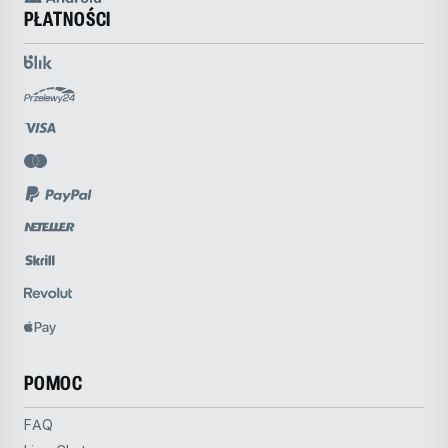
PŁATNOŚCI
POMOC
FAQ