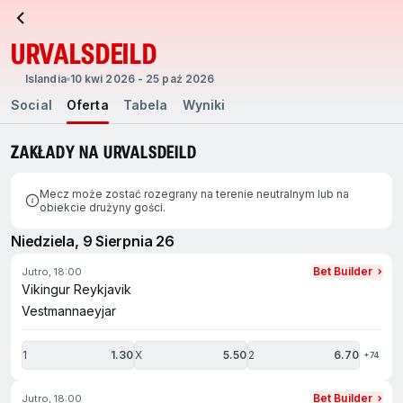
URVALSDEILD
Islandia
10 kwi 2026 - 25 paź 2026
Social
Oferta
Tabela
Wyniki
ZAKŁADY NA URVALSDEILD
Mecz może zostać rozegrany na terenie neutralnym lub na 
obiekcie drużyny gości.
Niedziela, 9 Sierpnia 26
Bet Builder
Jutro, 18:00
Vikingur Reykjavik
Vestmannaeyjar
1
1.30
X
5.50
2
6.70
+74
Bet Builder
Jutro, 18:00