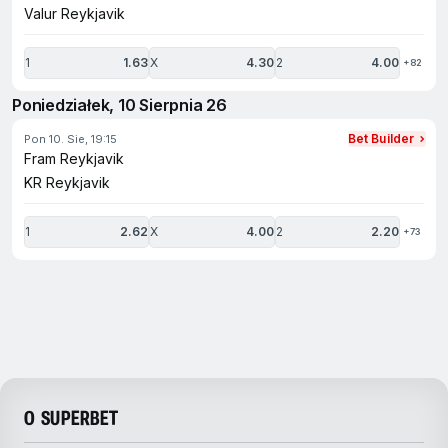
Valur Reykjavik
1
1.63
X
4.30
2
4.00
+82
Poniedziałek, 10 Sierpnia 26
Bet Builder
Pon 10. Sie, 19:15
Fram Reykjavik
KR Reykjavik
1
2.62
X
4.00
2
2.20
+73
O SUPERBET