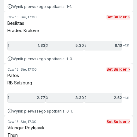
Wynik pierwszego spotkania: 1-1.
Bet Builder
Czw 13. Sie, 17:00
Besiktas
Hradec Kralove
1
1.33
X
5.30
2
8.10
+131
Wynik pierwszego spotkania: 1-0.
Bet Builder
Czw 13. Sie, 17:00
Pafos
RB Salzburg
1
2.77
X
3.30
2
2.52
+131
Wynik pierwszego spotkania: 0-1.
Bet Builder
Czw 13. Sie, 17:30
Vikingur Reykjavik
Thun