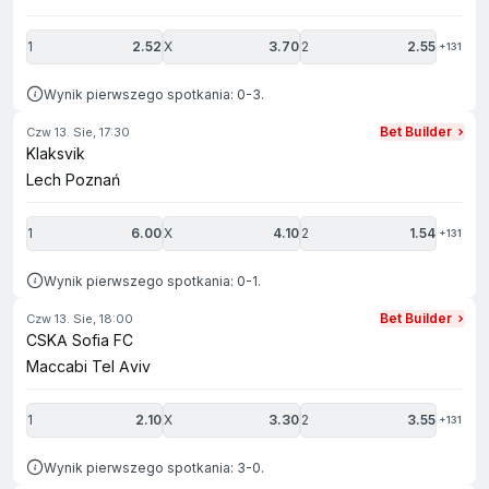
1
2.52
X
3.70
2
2.55
+131
Wynik pierwszego spotkania: 0-3.
Bet Builder
Czw 13. Sie, 17:30
Klaksvik
Lech Poznań
1
6.00
X
4.10
2
1.54
+131
Wynik pierwszego spotkania: 0-1.
Bet Builder
Czw 13. Sie, 18:00
CSKA Sofia FC
Maccabi Tel Aviv
1
2.10
X
3.30
2
3.55
+131
Wynik pierwszego spotkania: 3-0.