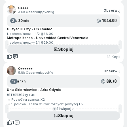
C****
Obserwuj
3.6k Obserwujących
2g
1044.00
2
Za 30min
Guayaquil City - CS Emelec
1. połowa/mecz — 1/2 @
36.00
Metropolitanos - Universidad Central Venezuela
1. połowa/mecz — 2/1 @
29.00
Skopiuj
13 Kopii
O******
Obserwuj
5.8k Obserwujących
1g
89.70
12
Za 17h
Unia Skierniewice - Arka Gdynia
BET BUILDER
@ 1.40
Podwójna szansa: X2
1. połowa - liczba rzutów rożnych: powyżej 1.5
11 więcej
Skopiuj
1