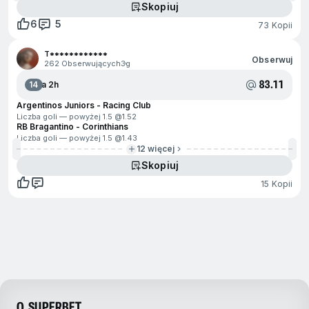
Skopiuj
6
5
73 Kopii
T************
Obserwuj
262 Obserwujących
3g
83.11
14
Za 2h
Argentinos Juniors - Racing Club
Liczba goli — powyżej 1.5 @
1.52
RB Bragantino - Corinthians
Liczba goli — powyżej 1.5 @
1.43
12 więcej
Skopiuj
15 Kopii
O SUPERBET