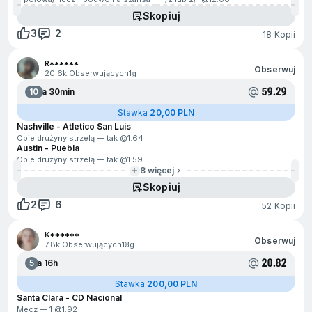
Skopiuj
3
2
18 Kopii
R******
Obserwuj
20.6k Obserwujących
1g
59.29
10
Za 30min
Stawka
20,00 PLN
Nashville - Atletico San Luis
Obie drużyny strzelą — tak @
1.64
Austin - Puebla
Obie drużyny strzelą — tak @
1.59
8 więcej
Skopiuj
2
6
52 Kopii
K******
Obserwuj
7.8k Obserwujących
13g
20.82
5
Za 16h
Stawka
200,00 PLN
Santa Clara - CD Nacional
Mecz — 1 @
1.92