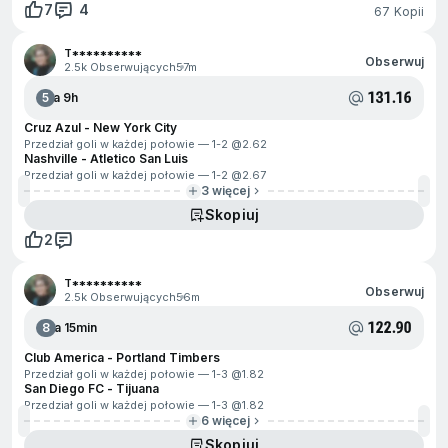
7
4
67 Kopii
T**********
Obserwuj
2.5k Obserwujących
57m
131.16
5
Za 9h
Cruz Azul - New York City
Przedział goli w każdej połowie — 1-2 @
2.62
Nashville - Atletico San Luis
Przedział goli w każdej połowie — 1-2 @
2.67
3 więcej
Skopiuj
2
T**********
Obserwuj
2.5k Obserwujących
56m
122.90
8
Za 15min
Club America - Portland Timbers
Przedział goli w każdej połowie — 1-3 @
1.82
San Diego FC - Tijuana
Przedział goli w każdej połowie — 1-3 @
1.82
6 więcej
Skopiuj