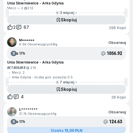
Unia Skierniewice - Arka Gdynia
Mecz — 2 @
2.12
3 więcej
Skopiuj
2
67
298 Kopii
M******
Obserwuj
6.9k Obserwujących
8g
1056.92
8
Za 17h
Unia Skierniewice - Arka Gdynia
BET BUILDER
@ 2.15
Mecz: 2
Arka Gdynia - liczba goli: powyżej 0.5
7 więcej
Skopiuj
4
28 Kopii
𝕃********
Obserwuj
21.7k Obserwujących
1g
124.63
8
Za 17h
Stawka
15,00 PLN