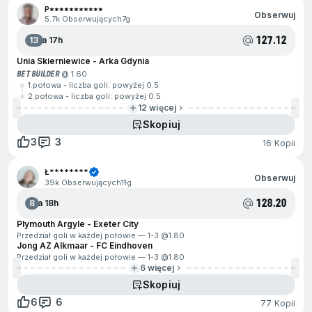
P***********
Obserwuj
5.7k Obserwujących
7g
127.12
13
Za 17h
Unia Skierniewice - Arka Gdynia
BET BUILDER
@ 1.60
1.połowa - liczba goli: powyżej 0.5
2.połowa - liczba goli: powyżej 0.5
12 więcej
Skopiuj
3
3
16 Kopii
Ł********
Obserwuj
39k Obserwujących
11g
128.20
8
Za 18h
Plymouth Argyle - Exeter City
Przedział goli w każdej połowie — 1-3 @
1.80
Jong AZ Alkmaar - FC Eindhoven
Przedział goli w każdej połowie — 1-3 @
1.80
6 więcej
Skopiuj
6
6
77 Kopii