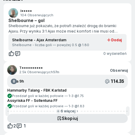
ejdź na koniec
I*****
104 Obserwujących
Shelbourne – gol
Shelbourne już pokazało, że potrafi znaleźć drogę do bramki
Ajaxu. Przy wyniku 3:1 Ajax może mieć komfort i nie musi od
początku grać na 100%. Shelbourne będzie musiało szukać gola,
Shelbourne - Ajax Amsterdam
Dodaj
więc powinno mieć momenty bardziej ofensywnej gry. W
Shelbourne - liczba goli — powyżej 0.5 @
1.80
pierwszym spotkaniu stworzyli wystarczająco dużo sytuacji. 🍀
Powodzenia i zieloności! 🐢💚
0 wyświetleń
jdź na początek
T**********
Obserwuj
2.5k Obserwujących
57m
114.35
8
Za 9h
Hammarby Talang - FBK Karlstad
Przedział goli w każdej połowie — 1-3 @
1.75
Assyriska FF - Sollentuna FF
Przedział goli w każdej połowie — 1-3 @
1.83
6 więcej
Skopiuj
2
1