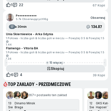
1
22
67 Kopii
P***********
Obserwuj
5.7k Obserwujących
16g
134.87
17
Za 30min
Unia Skierniewice - Arka Gdynia
1.Połowa - liczba goli & liczba goli w meczu — Powyżej 0.5 & Powyżej 1.5
@
1.44
Flamengo - Vitoria BA
1.Połowa - liczba goli & liczba goli w meczu — Powyżej 0.5 & Powyżej 1.5
@
1.34
15 więcej
Skopiuj
6
4
39 Kopii
TOP ZAKŁADY - PRZEDMECZOWE
ejdź na koniec
267+ postawiło ten zakład
13
Dinamo Minsk
12
GKS Kato
Sie
Braga
Sie
Hapoel Te