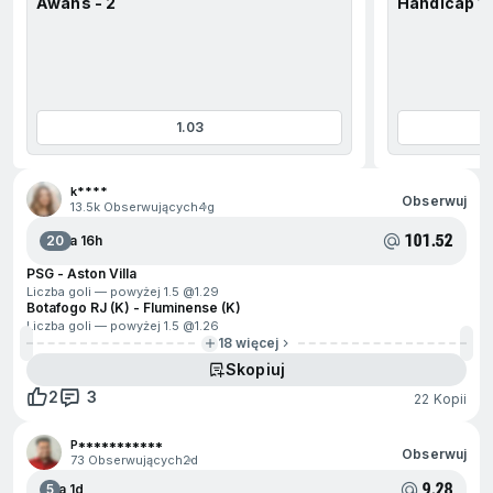
Awans - 2
Handicap 1X
1.03
jdź na początek
k****
Obserwuj
13.5k Obserwujących
4g
101.52
20
Za 16h
PSG - Aston Villa
Liczba goli — powyżej 1.5 @
1.29
Botafogo RJ (K) - Fluminense (K)
Liczba goli — powyżej 1.5 @
1.26
18 więcej
Skopiuj
2
3
22 Kopii
P***********
Obserwuj
73 Obserwujących
2d
9.28
5
Za 1d