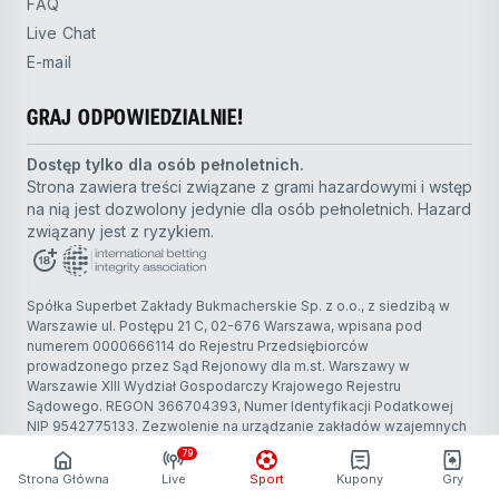
FAQ
Live Chat
E-mail
GRAJ ODPOWIEDZIALNIE!
Dostęp tylko dla osób pełnoletnich.
Strona zawiera treści związane z grami hazardowymi i wstęp
na nią jest dozwolony jedynie dla osób pełnoletnich. Hazard
związany jest z ryzykiem.
Spółka Superbet Zakłady Bukmacherskie Sp. z o.o., z siedzibą w
Warszawie ul. Postępu 21 C, 02-676 Warszawa, wpisana pod
numerem 0000666114 do Rejestru Przedsiębiorców
prowadzonego przez Sąd Rejonowy dla m.st. Warszawy w
Warszawie XIII Wydział Gospodarczy Krajowego Rejestru
Sądowego. REGON 366704393, Numer Identyfikacji Podatkowej
NIP 9542775133. Zezwolenie na urządzanie zakładów wzajemnych
– decyzja Ministra nr. PS4.6831.5.2019, przedłużona decyzją Ministra
79
Finansów z dnia 17 kwietnia 2025r. nr DRG2.6831.1.2024 na kolejne
Strona Główna
Live
Sport
Kupony
Gry
sześć lat, liczonych od dnia następującego po wygaśnięciu