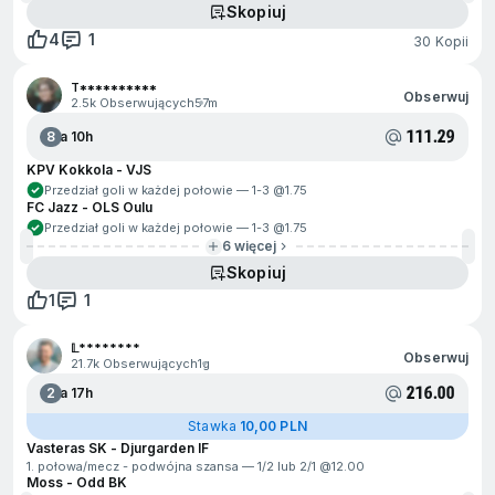
Skopiuj
4
1
30 Kopii
T**********
Obserwuj
2.5k Obserwujących
57m
111.29
8
Za 10h
KPV Kokkola - VJS
Przedział goli w każdej połowie — 1-3 @
1.75
FC Jazz - OLS Oulu
Przedział goli w każdej połowie — 1-3 @
1.75
6 więcej
Skopiuj
1
1
𝕃********
Obserwuj
21.7k Obserwujących
1g
216.00
2
Za 17h
Stawka
10,00 PLN
Vasteras SK - Djurgarden IF
1. połowa/mecz - podwójna szansa — 1/2 lub 2/1 @
12.00
Moss - Odd BK