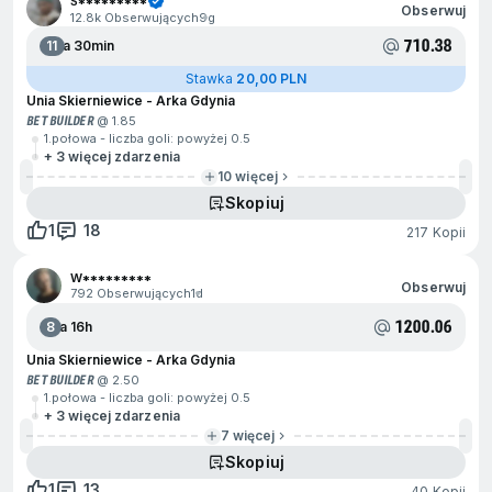
S*********
Obserwuj
12.8k Obserwujących
9g
710.38
11
Za 30min
Stawka
20,00 PLN
Unia Skierniewice - Arka Gdynia
BET BUILDER
@ 1.85
1.połowa - liczba goli: powyżej 0.5
+ 3 więcej zdarzenia
10 więcej
Skopiuj
1
18
217 Kopii
W*********
Obserwuj
792 Obserwujących
1d
1200.06
8
Za 16h
Unia Skierniewice - Arka Gdynia
BET BUILDER
@ 2.50
1.połowa - liczba goli: powyżej 0.5
+ 3 więcej zdarzenia
7 więcej
Skopiuj
1
13
40 Kopii