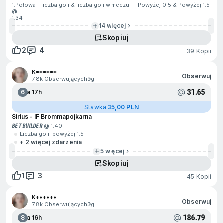
1.Połowa - liczba goli & liczba goli w meczu — Powyżej 0.5 & Powyżej 1.5
@
1.34
14 więcej
Skopiuj
2
4
39 Kopii
K******
Obserwuj
7.8k Obserwujących
3g
31.65
6
Za 17h
Stawka
35,00 PLN
Sirius - IF Brommapojkarna
BET BUILDER
@ 1.40
Liczba goli: powyżej 1.5
+ 2 więcej zdarzenia
5 więcej
Skopiuj
1
3
45 Kopii
K******
Obserwuj
7.8k Obserwujących
3g
186.79
8
Za 16h