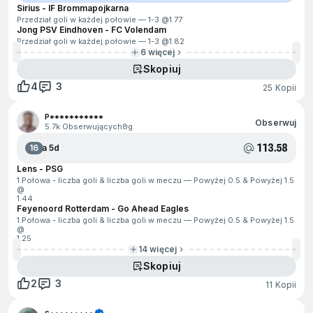
Sirius - IF Brommapojkarna
Przedział goli w każdej połowie — 1-3 @
1.77
Jong PSV Eindhoven - FC Volendam
Przedział goli w każdej połowie — 1-3 @
1.82
6 więcej
Skopiuj
4
3
25 Kopii
P***********
Obserwuj
5.7k Obserwujących
8g
113.58
16
Za 5d
Lens - PSG
1.Połowa - liczba goli & liczba goli w meczu — Powyżej 0.5 & Powyżej 1.5
@
1.44
Feyenoord Rotterdam - Go Ahead Eagles
1.Połowa - liczba goli & liczba goli w meczu — Powyżej 0.5 & Powyżej 1.5
@
1.25
14 więcej
Skopiuj
2
3
11 Kopii