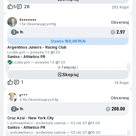
5
28
292 Kopii
S*******
Obserwuj
1.5k Obserwujących
1g
2.97
3
Za 1h
Stawka
150,00 PLN
Argentinos Juniors - Racing Club
Liczba goli — powyżej 1.5 @
1.52
Santos - Athletico PR
Liczba goli — powyżej 1.5 @
1.33
1 więcej
Skopiuj
1
14 Kopii
k***
Obserwuj
4.8k Obserwujących
3g
208.00
2
Za 1h
Cruz Azul - New York City
1. połowa/mecz - podwójna szansa — 1/2 lub 2/1 @
13.00
Santos - Athletico PR
1. połowa/mecz - podwójna szansa — 1/2 lub 2/1 @
16.00