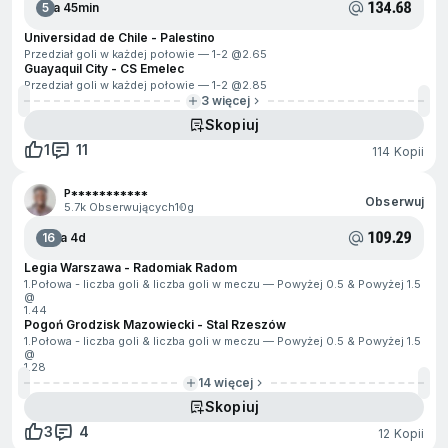
134.68
5
Za 45min
Universidad de Chile - Palestino
Przedział goli w każdej połowie — 1-2 @
2.65
Guayaquil City - CS Emelec
Przedział goli w każdej połowie — 1-2 @
2.85
3 więcej
Skopiuj
1
11
114 Kopii
P***********
Obserwuj
5.7k Obserwujących
10g
109.29
16
Za 4d
Legia Warszawa - Radomiak Radom
1.Połowa - liczba goli & liczba goli w meczu — Powyżej 0.5 & Powyżej 1.5
@
1.44
Pogoń Grodzisk Mazowiecki - Stal Rzeszów
1.Połowa - liczba goli & liczba goli w meczu — Powyżej 0.5 & Powyżej 1.5
@
1.28
14 więcej
Skopiuj
3
4
12 Kopii