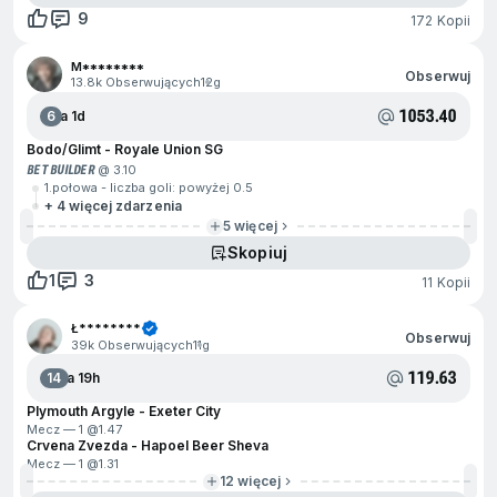
9
172 Kopii
M********
Obserwuj
13.8k Obserwujących
12g
1053.40
6
Za 1d
Bodo/Glimt - Royale Union SG
BET BUILDER
@ 3.10
1.połowa - liczba goli: powyżej 0.5
+ 4 więcej zdarzenia
5 więcej
Skopiuj
1
3
11 Kopii
Ł********
Obserwuj
39k Obserwujących
11g
119.63
14
Za 19h
Plymouth Argyle - Exeter City
Mecz — 1 @
1.47
Crvena Zvezda - Hapoel Beer Sheva
Mecz — 1 @
1.31
12 więcej