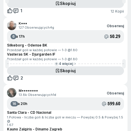
Skopiuj
1
12 Kopii
K***
Obserwuj
127 Obserwujących
4g
50.29
6
Za 17h
Silkeborg - Odense BK
Przedział goli w każdej połowie — 1-3 @
1.80
Vasteras SK - Djurgarden IF
Przedział goli w każdej połowie — 1-3 @
1.80
4 więcej
Skopiuj
2
M********
Obserwuj
13.8k Obserwujących
1d
599.60
16
Za 20h
Santa Clara - CD Nacional
1.Połowa - liczba goli & liczba goli w meczu — Powyżej 0.5 & Powyżej 1.5
@
1.67
Kauno Zalgiris - Dinamo Zagreb