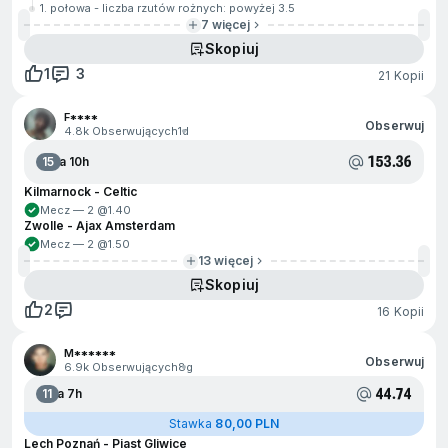
1. połowa - liczba rzutów rożnych: powyżej 3.5
7 więcej
Skopiuj
1
3
21 Kopii
F****
Obserwuj
4.8k Obserwujących
1d
153.36
15
Za 10h
Kilmarnock - Celtic
Mecz — 2 @
1.40
Zwolle - Ajax Amsterdam
Mecz — 2 @
1.50
13 więcej
Skopiuj
2
16 Kopii
M******
Obserwuj
6.9k Obserwujących
8g
44.74
11
Za 7h
Stawka
80,00 PLN
Lech Poznań - Piast Gliwice