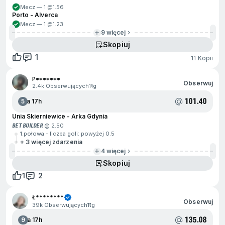
Mecz — 1 @
1.56
Porto - Alverca
Mecz — 1 @
1.23
9 więcej
Skopiuj
1
11 Kopii
P*******
Obserwuj
2.4k Obserwujących
11g
101.40
5
Za 17h
Unia Skierniewice - Arka Gdynia
BET BUILDER
@ 2.50
1.połowa - liczba goli: powyżej 0.5
+ 3 więcej zdarzenia
4 więcej
Skopiuj
1
2
Ł********
Obserwuj
39k Obserwujących
11g
135.08
9
Za 17h