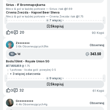
Sirius - IF Brommapojkarna
Mecz & gol w każdej połowie — Sirius i tak @
1.69
Crvena Zvezda - Hapoel Beer Sheva
Mecz & gol w każdej połowie — Crvena Zvezda i tak @
1.75
7 więcej
Skopiuj
6
20
90 Kopii
Z*******
Obserwuj
3.6k Obserwujących
31m
343.50
10
Za 1d
Bodo/Glimt - Royale Union SG
BET BUILDER
@ 1.75
1.połowa - liczba goli: powyżej 0.5
+ 3 więcej zdarzenia
9 więcej
Skopiuj
3
32
61 Kopii
G*********
Obserwuj
4.4k Obserwujących
4g