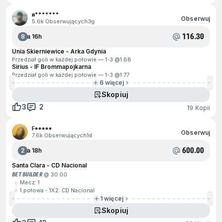
𝐧*******
Obserwuj
5.6k Obserwujących
3g
116.30
8
Za 16h
Unia Skierniewice - Arka Gdynia
Przedział goli w każdej połowie — 1-3 @
1.88
Sirius - IF Brommapojkarna
Przedział goli w każdej połowie — 1-3 @
1.77
6 więcej
Skopiuj
3
2
19 Kopii
F*****
Obserwuj
7.6k Obserwujących
1d
600.00
2
Za 18h
Santa Clara - CD Nacional
BET BUILDER
@ 30.00
Mecz: 1
1.połowa - 1X2: CD Nacional
1 więcej
Skopiuj