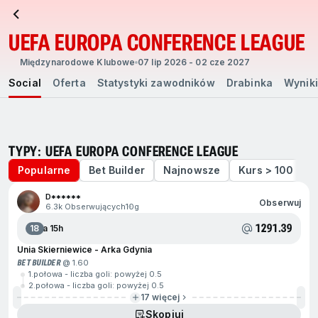
UEFA EUROPA CONFERENCE LEAGUE
Międzynarodowe Klubowe
07 lip 2026 - 02 cze 2027
Social
Oferta
Statystyki zawodników
Drabinka
Wyniki
TYPY: UEFA EUROPA CONFERENCE LEAGUE
Popularne
Bet Builder
Najnowsze
Kurs > 100
D******
Obserwuj
6.3k Obserwujących
10g
1291.39
18
Za 15h
Unia Skierniewice - Arka Gdynia
BET BUILDER
@ 1.60
1.połowa - liczba goli: powyżej 0.5
2.połowa - liczba goli: powyżej 0.5
17 więcej
Skopiuj