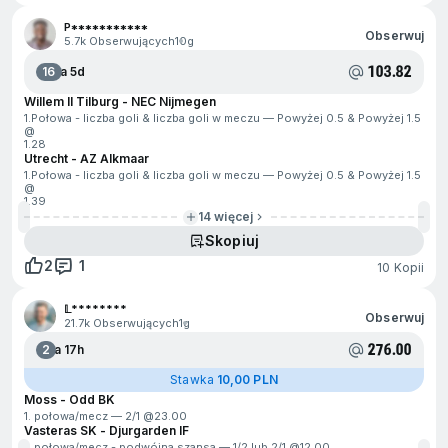
P***********
Obserwuj
5.7k Obserwujących
10g
103.82
16
Za 5d
Willem II Tilburg - NEC Nijmegen
1.Połowa - liczba goli & liczba goli w meczu — Powyżej 0.5 & Powyżej 1.5
@
1.28
Utrecht - AZ Alkmaar
1.Połowa - liczba goli & liczba goli w meczu — Powyżej 0.5 & Powyżej 1.5
@
1.39
14 więcej
Skopiuj
2
1
10 Kopii
𝕃********
Obserwuj
21.7k Obserwujących
1g
276.00
2
Za 17h
Stawka
10,00 PLN
Moss - Odd BK
1. połowa/mecz — 2/1 @
23.00
Vasteras SK - Djurgarden IF
1. połowa/mecz - podwójna szansa — 1/2 lub 2/1 @
12.00