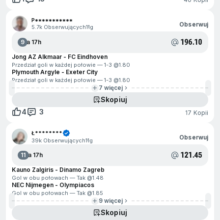
P***********
Obserwuj
5.7k Obserwujących
11g
196.10
9
Za 17h
Jong AZ Alkmaar - FC Eindhoven
Przedział goli w każdej połowie — 1-3 @
1.80
Plymouth Argyle - Exeter City
Przedział goli w każdej połowie — 1-3 @
1.80
7 więcej
Skopiuj
4
3
17 Kopii
Ł********
Obserwuj
39k Obserwujących
11g
121.45
11
Za 17h
Kauno Zalgiris - Dinamo Zagreb
Gol w obu połowach — Tak @
1.48
NEC Nijmegen - Olympiacos
Gol w obu połowach — Tak @
1.85
9 więcej
Skopiuj