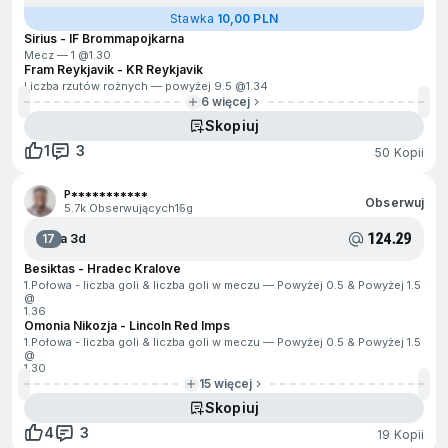
Stawka
10,00 PLN
Sirius - IF Brommapojkarna
Mecz — 1 @
1.30
Fram Reykjavik - KR Reykjavik
Liczba rzutów rożnych — powyżej 9.5 @
1.34
6 więcej
Skopiuj
1
3
50 Kopii
P***********
Obserwuj
5.7k Obserwujących
15g
124.29
17
Za 3d
Besiktas - Hradec Kralove
1.Połowa - liczba goli & liczba goli w meczu — Powyżej 0.5 & Powyżej 1.5
@
1.36
Omonia Nikozja - Lincoln Red Imps
1.Połowa - liczba goli & liczba goli w meczu — Powyżej 0.5 & Powyżej 1.5
@
1.30
15 więcej
Skopiuj
4
3
19 Kopii