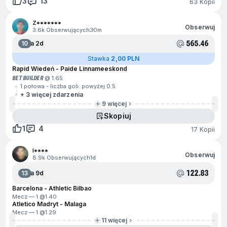
3
13
63 Kopii
Z*******
Obserwuj
3.6k Obserwujących
30m
565.46
10
Za 2d
Stawka
2,00 PLN
Rapid Wiedeń - Paide Linnameeskond
BET BUILDER
@ 1.65
1.połowa - liczba goli: powyżej 0.5
+ 3 więcej zdarzenia
9 więcej
Skopiuj
1
4
17 Kopii
I****
Obserwuj
8.9k Obserwujących
1d
122.83
13
Za 9d
Barcelona - Athletic Bilbao
Mecz — 1 @
1.40
Atletico Madryt - Malaga
Mecz — 1 @
1.29
11 więcej