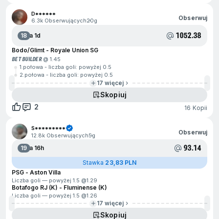
D******
Obserwuj
6.3k Obserwujących
20g
1052.38
18
Za 1d
Bodo/Glimt - Royale Union SG
BET BUILDER
@ 1.45
1.połowa - liczba goli: powyżej 0.5
2.połowa - liczba goli: powyżej 0.5
17 więcej
Skopiuj
2
16 Kopii
S*********
Obserwuj
12.8k Obserwujących
5g
93.14
19
Za 16h
Stawka
23,83 PLN
PSG - Aston Villa
Liczba goli — powyżej 1.5 @
1.29
Botafogo RJ (K) - Fluminense (K)
Liczba goli — powyżej 1.5 @
1.26
17 więcej
Skopiuj