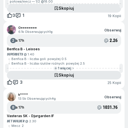
1. połowa/mecz — 1/2 @
18.00
Skopiuj
3
1
19 Kopii
O********
Obserwuj
6.1k Obserwujących
1g
2.26
2
Za 17h
Benfica B - Leixoes
SUPERBETS
@ 1.40
Benfica B - liczba goli: powyżej 0.5
Benfica B - liczba rzutów rożnych: powyżej 2.5
1 więcej
Skopiuj
3
25 Kopii
k****
Obserwuj
13.5k Obserwujących
4g
1031.76
8
Za 17h
Vasteras SK - Djurgarden IF
BET BUILDER
@ 2.30
Mecz: 2