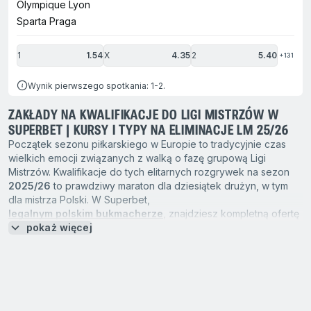
Olympique Lyon
Sparta Praga
1
1.54
X
4.35
2
5.40
+131
Wynik pierwszego spotkania: 1-2.
ZAKŁADY NA KWALIFIKACJE DO LIGI MISTRZÓW W
SUPERBET | KURSY I TYPY NA ELIMINACJE LM 25/26
Początek sezonu piłkarskiego w Europie to tradycyjnie czas
wielkich emocji związanych z walką o fazę grupową Ligi
Mistrzów. Kwalifikacje do tych elitarnych rozgrywek na sezon
2025/26
to prawdziwy maraton dla dziesiątek drużyn, w tym
dla mistrza Polski. W Superbet,
legalnym polskim bukmacherze
, znajdziesz kompletną ofertę
zakładów na eliminacje Ligi Mistrzów. Sprawdź dostępne kursy,
pokaż więcej
analizy i postaw swoje typy na mecze, które elektryzują
kibiców na całym kontynencie!
KURSY BUKMACHERSKIE NA ELIMINACJE LIGI
MISTRZÓW W SUPERBET