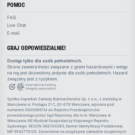
POMOC
Międzynarodowe Klubowe -> Liga Mistrzów - Kwalifikacje.
Wybierz zakład:
Przejrzyj dostępne mecze i kursy, a
FAQ
następnie dodaj swój typ do kuponu.
Postaw kupon:
Określ stawkę i zatwierdź swój kupon.
Live Chat
Teraz pozostaje już tylko kibicować i czekać na wygraną!
E-mail
GRAJ ODPOWIEDZIALNIE!
FAQ – NAJCZĘŚCIEJ ZADAWANE PYTANIA
Dostęp tylko dla osób pełnoletnich.
Kiedy ruszają kwalifikacje do Ligi Mistrzów
Strona zawiera treści związane z grami hazardowymi i wstęp
2025/2026?
na nią jest dozwolony jedynie dla osób pełnoletnich. Hazard
Pierwsze mecze I rundy kwalifikacyjnej Ligi Mistrzów ruszają 8
związany jest z ryzykiem.
lipca i trwać będą do 27 sierpnia. Mistrz Polski, Lech Poznań,
rozpocznie swoje zmagania od II rundy eliminacyjnej.
Spółka Superbet Zakłady Bukmacherskie Sp. z o.o., z siedzibą w
Warszawie ul. Postępu 21 C, 02-676 Warszawa, wpisana pod
Gdzie znajdę typy na mecze eliminacji Ligi Mistrzów?
numerem 0000666114 do Rejestru Przedsiębiorców
Analizy i zapowiedzi najważniejszych spotkań znajdziesz
prowadzonego przez Sąd Rejonowy dla m.st. Warszawy w
regularnie w sekcji newsowej Superbet. Nasi
Warszawie XIII Wydział Gospodarczy Krajowego Rejestru
eksperci zaproponują Ci różne opcje do typowania oraz
Sądowego. REGON 366704393, Numer Identyfikacji Podatkowej
przydatne statystyki.
NIP 9542775133. Zezwolenie na urządzanie zakładów wzajemnych