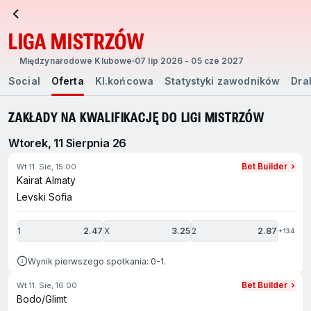
LIGA MISTRZÓW
Międzynarodowe Klubowe
07 lip 2026 - 05 cze 2027
Social
Oferta
Kl.końcowa
Statystyki zawodników
Dra
ZAKŁADY NA KWALIFIKACJĘ DO LIGI MISTRZÓW
Wtorek, 11 Sierpnia 26
Bet Builder
Wt 11. Sie, 15:00
Kairat Almaty
Levski Sofia
1
2.47
X
3.25
2
2.87
+134
Wynik pierwszego spotkania: 0-1.
Bet Builder
Wt 11. Sie, 16:00
Bodo/Glimt