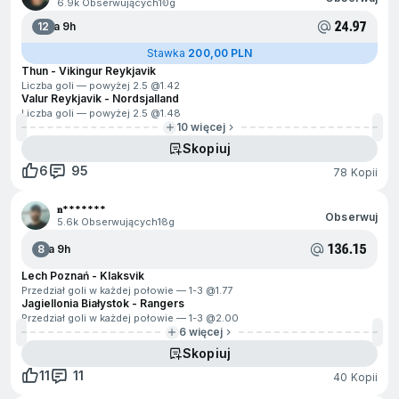
6.9k Obserwujących
10g
24.97
12
Za 9h
Stawka
200,00 PLN
Thun - Vikingur Reykjavik
Liczba goli — powyżej 2.5 @
1.42
Valur Reykjavik - Nordsjalland
Liczba goli — powyżej 2.5 @
1.48
10 więcej
Skopiuj
6
95
78 Kopii
𝐧*******
Obserwuj
5.6k Obserwujących
18g
136.15
8
Za 9h
Lech Poznań - Klaksvik
Przedział goli w każdej połowie — 1-3 @
1.77
Jagiellonia Białystok - Rangers
Przedział goli w każdej połowie — 1-3 @
2.00
6 więcej
Skopiuj
11
11
40 Kopii