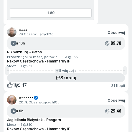
1.60
jdź na początek
K***
Obserwuj
79 Obserwujących
11g
89.78
7
Za 10h
RB Salzburg - Pafos
Przedział goli w każdej połowie — 1-3 @
1.85
Raków Częstochowa - Hammarby IF
Mecz — 1 @
2.20
5 więcej
Skopiuj
1
17
31 Kopii
A******
Obserwuj
20.7k Obserwujących
18g
29.46
4
Za 9h
Jagiellonia Białystok - Rangers
Mecz — 1 @
3.10
Raków Częstochowa - Hammarby IF