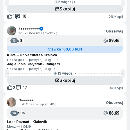
5 więcej
Skopiuj
1
18
29 Kopii
S*********
Obserwuj
12.5k Obserwujących
12g
89.46
15
Za 8h
Stawka
100,00 PLN
KuPS - Universitatea Craiova
Liczba goli — powyżej 1.5 @
1.29
Jagiellonia Białystok - Rangers
Liczba goli — powyżej 1.5 @
1.31
13 więcej
Skopiuj
2
17
88 Kopii
O******
Obserwuj
5.7k Obserwujących
10g
86.69
14
Za 9h
Lech Poznań - Klaksvik
Mecz — 1 @
1.19