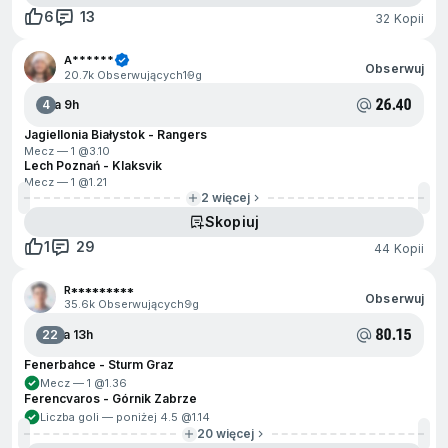
6
13
32 Kopii
A******
Obserwuj
20.7k Obserwujących
19g
26.40
4
Za 9h
Jagiellonia Białystok - Rangers
Mecz — 1 @
3.10
Lech Poznań - Klaksvik
Mecz — 1 @
1.21
2 więcej
Skopiuj
1
29
44 Kopii
R*********
Obserwuj
35.6k Obserwujących
9g
80.15
22
Za 13h
Fenerbahce - Sturm Graz
Mecz — 1 @
1.36
Ferencvaros - Górnik Zabrze
Liczba goli — poniżej 4.5 @
1.14
20 więcej