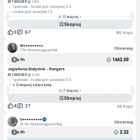
BET BUILDER
@ 1.60
1.połowa - liczba goli: powyżej 0.5
Liczba goli: powyżej 1.5
11 więcej
Skopiuj
3
67
182 Kopii
W*********
Obserwuj
774 Obserwujących
1d
1462.50
8
Za 9h
Jagiellonia Białystok - Rangers
BET BUILDER
@ 2.50
1.połowa - liczba goli: powyżej 0.5
+ 3 więcej zdarzenia
7 więcej
Skopiuj
4
27
48 Kopii
S*********
Obserwuj
12.5k Obserwujących
15g
2.32
2
Za 9h