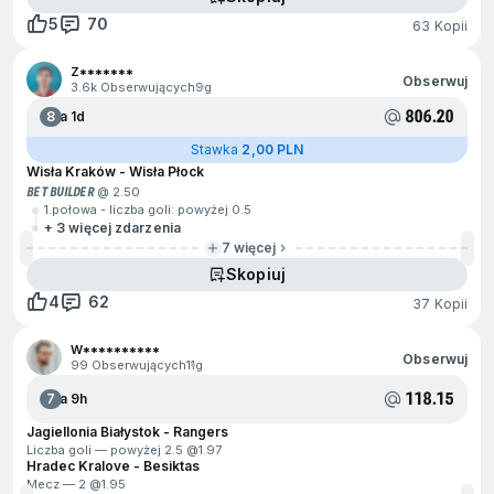
5
70
63 Kopii
Z*******
Obserwuj
3.6k Obserwujących
9g
806.20
8
Za 1d
Stawka
2,00 PLN
Wisła Kraków - Wisła Płock
BET BUILDER
@ 2.50
1.połowa - liczba goli: powyżej 0.5
+ 3 więcej zdarzenia
7 więcej
Skopiuj
4
62
37 Kopii
W**********
Obserwuj
99 Obserwujących
11g
118.15
7
Za 9h
Jagiellonia Białystok - Rangers
Liczba goli — powyżej 2.5 @
1.97
Hradec Kralove - Besiktas
Mecz — 2 @
1.95