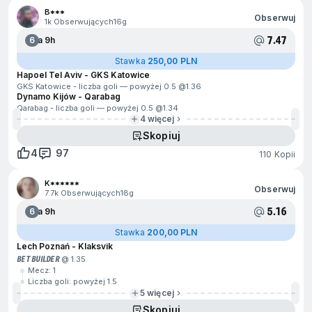
B***
Obserwuj
1k Obserwujących
16g
7.47
6
Za 9h
Stawka
250,00 PLN
Hapoel Tel Aviv - GKS Katowice
GKS Katowice - liczba goli — powyżej 0.5 @
1.36
Dynamo Kijów - Qarabag
Qarabag - liczba goli — powyżej 0.5 @
1.34
4 więcej
Skopiuj
4
97
110 Kopii
K******
Obserwuj
7.7k Obserwujących
18g
5.16
6
Za 9h
Stawka
200,00 PLN
Lech Poznań - Klaksvik
BET BUILDER
@ 1.35
Mecz: 1
Liczba goli: powyżej 1.5
5 więcej
Skopiuj