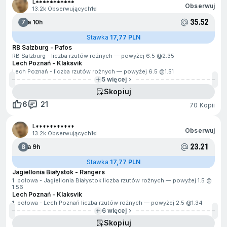
L***********
Obserwuj
13.2k Obserwujących
1d
35.52
7
Za 10h
Stawka
17,77 PLN
RB Salzburg - Pafos
RB Salzburg - liczba rzutów rożnych — powyżej 6.5 @
2.35
Lech Poznań - Klaksvik
Lech Poznań - liczba rzutów rożnych — powyżej 6.5 @
1.51
5 więcej
Skopiuj
6
21
70 Kopii
L***********
Obserwuj
13.2k Obserwujących
1d
23.21
8
Za 9h
Stawka
17,77 PLN
Jagiellonia Białystok - Rangers
1. połowa - Jagiellonia Białystok liczba rzutów rożnych — powyżej 1.5 @
1.56
Lech Poznań - Klaksvik
1. połowa - Lech Poznań liczba rzutów rożnych — powyżej 2.5 @
1.34
6 więcej
Skopiuj