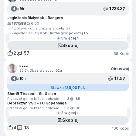
1233.37
4
Za 9h
Jagiellonia Białystok - Rangers
BET BUILDER
@ 6.00
1.połowa - obie drużyny strzelą: tak
Jagiellonia Białystok - liczba goli: powyżej 1.5
3 więcej
Skopiuj
2
57
58 Kopii
P***
Obserwuj
23.3k Obserwujących
22g
11.57
4
Za 10h
Stawka
185,00 PLN
Sheriff Tiraspol - St. Gallen
Przedział goli w każdej połowie — 1-3 @
1.85
Debreczyn VSC - FC Kopenhaga
Przedział goli w każdej połowie — 1-3 @
1.90
2 więcej
Skopiuj
4
18
100 Kopii