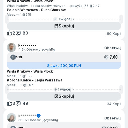
Wisła Kraków - Wisła Płock
Wisła Kraków - liczba rzutów rożnych — powyżej 7.5 @
2.47
Polonia Warszawa - Ruch Chorzów
Mecz — 1 @
2.15
9 więcej
Skopiuj
2
80
60 Kopii
K********
Obserwuj
4.6k Obserwujących
11g
7.60
3
Za 1d
Stawka
200,00 PLN
Wisła Kraków - Wisła Płock
Mecz — 1 @
1.85
Korona Kielce - Legia Warszawa
Mecz — 2 @
2.57
1 więcej
Skopiuj
3
49
34 Kopii
Ł********
Obserwuj
38.9k Obserwujących
13g