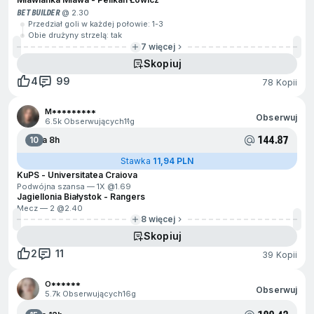
BET BUILDER
@ 2.30
Przedział goli w każdej połowie: 1-3
Obie drużyny strzelą: tak
7 więcej
Skopiuj
4
99
78 Kopii
M*********
Obserwuj
6.5k Obserwujących
11g
144.87
10
Za 8h
Stawka
11,94 PLN
KuPS - Universitatea Craiova
Podwójna szansa — 1X @
1.69
Jagiellonia Białystok - Rangers
Mecz — 2 @
2.40
8 więcej
Skopiuj
2
11
39 Kopii
O******
Obserwuj
5.7k Obserwujących
16g