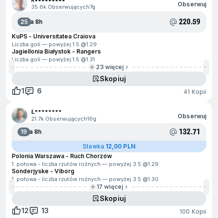
R*********
Obserwuj
35.6k Obserwujących
7g
220.59
25
Za 8h
KuPS - Universitatea Craiova
Liczba goli — powyżej 1.5 @
1.29
Jagiellonia Białystok - Rangers
Liczba goli — powyżej 1.5 @
1.31
23 więcej
Skopiuj
1
6
41 Kopii
𝕃********
Obserwuj
21.7k Obserwujących
10g
132.71
19
Za 8h
Stawka
12,00 PLN
Polonia Warszawa - Ruch Chorzów
1. połowa - liczba rzutów rożnych — powyżej 3.5 @
1.29
Sonderjyske - Viborg
1. połowa - liczba rzutów rożnych — powyżej 3.5 @
1.30
17 więcej
Skopiuj
12
13
100 Kopii