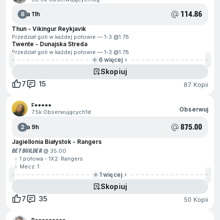
114.86
8
Za 11h
Thun - Vikingur Reykjavik
Przedział goli w każdej połowie — 1-3 @
1.78
Twente - Dunajska Streda
Przedział goli w każdej połowie — 1-3 @
1.78
6 więcej
Skopiuj
7
15
87 Kopii
F*****
Obserwuj
7.5k Obserwujących
1d
875.00
2
Za 9h
Jagiellonia Białystok - Rangers
BET BUILDER
@ 35.00
1.połowa - 1X2: Rangers
Mecz: 1
1 więcej
Skopiuj
7
35
50 Kopii