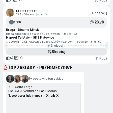
35 Kopii
L***********
Obserwuj
13.2k Obserwujących
1d
23.78
5
Za 10h
Braga - Dinamo Minsk
Braga zdobędzie gola w obu połowach — tak @
1.53
Hapoel Tel Aviv - GKS Katowice
1. połowa - GKS Katowice liczba rzutów rożnych — powyżej 1.5 @
1.57
3 więcej
Skopiuj
4
9
21 Kopii
TOP ZAKŁADY - PRZEDMECZOWE
ejdź na koniec
1+ postawiło ten zakład
7
Cerro Largo
Sie
CA Juventud de Las Piedras
1. połowa lub mecz - X lub X