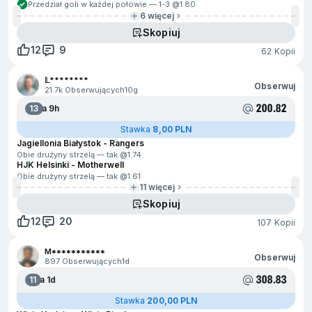
Przedział goli w każdej połowie — 1-3 @
1.80
6 więcej
Skopiuj
12
9
62 Kopii
𝕃********
Obserwuj
21.7k Obserwujących
10g
200.82
13
Za 9h
Stawka
8,00 PLN
Jagiellonia Białystok - Rangers
Obie drużyny strzelą — tak @
1.74
HJK Helsinki - Motherwell
Obie drużyny strzelą — tak @
1.61
11 więcej
Skopiuj
12
20
107 Kopii
M***********
Obserwuj
897 Obserwujących
1d
308.83
11
Za 1d
Stawka
200,00 PLN