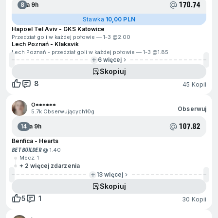
170.74
8
Za 9h
Stawka
10,00 PLN
Hapoel Tel Aviv - GKS Katowice
Przedział goli w każdej połowie — 1-3 @
2.00
Lech Poznań - Klaksvik
Lech Poznań - przedział goli w każdej połowie — 1-3 @
1.85
6 więcej
Skopiuj
8
45 Kopii
O******
Obserwuj
5.7k Obserwujących
10g
107.82
14
Za 9h
Benfica - Hearts
BET BUILDER
@ 1.40
Mecz: 1
+ 2 więcej zdarzenia
13 więcej
Skopiuj
5
1
30 Kopii