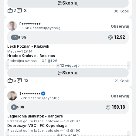
Skopiuj
2
3
30 Kopii
R*********
Obserwuj
35.6k Obserwujących
9g
12.92
14
Za 9h
Lech Poznań - Klaksvik
Mecz — 1 @
1.14
Hradec Kralove - Besiktas
Podwójna szansa — X2 @
1.26
12 więcej
Skopiuj
5
12
21 Kopii
S*********
Obserwuj
8.2k Obserwujących
10g
150.18
8
Za 9h
Jagiellonia Białystok - Rangers
Przedział goli w każdej połowie — 1-3 @
1.97
Debreczyn VSC - FC Kopenhaga
Przedział goli w każdej połowie — 1-3 @
1.90
6 więcej