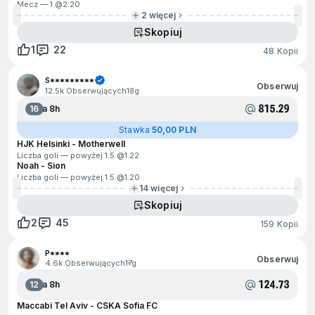
Mecz — 1 @
2.20
2 więcej
Skopiuj
1
22
48 Kopii
S*********
Obserwuj
12.5k Obserwujących
13g
815.29
16
Za 8h
Stawka
50,00 PLN
HJK Helsinki - Motherwell
Liczba goli — powyżej 1.5 @
1.22
Noah - Sion
Liczba goli — powyżej 1.5 @
1.20
14 więcej
Skopiuj
2
45
159 Kopii
P****
Obserwuj
4.6k Obserwujących
17g
124.73
12
Za 8h
Maccabi Tel Aviv - CSKA Sofia FC