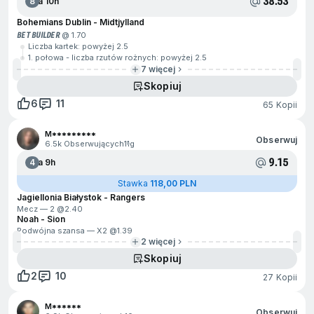
38.53
8
Za 10h
Bohemians Dublin - Midtjylland
BET BUILDER
@ 1.70
Liczba kartek: powyżej 2.5
1. połowa - liczba rzutów rożnych: powyżej 2.5
7 więcej
Skopiuj
6
11
65 Kopii
M*********
Obserwuj
6.5k Obserwujących
11g
9.15
4
Za 9h
Stawka
118,00 PLN
Jagiellonia Białystok - Rangers
Mecz — 2 @
2.40
Noah - Sion
Podwójna szansa — X2 @
1.39
2 więcej
Skopiuj
2
10
27 Kopii
M******
Obserwuj