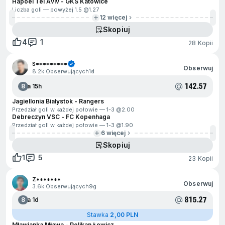
Hapoel Tel Aviv - GKS Katowice
Liczba goli — powyżej 1.5 @
1.27
12 więcej
Skopiuj
4
1
28 Kopii
S*********
Obserwuj
8.2k Obserwujących
1d
142.57
8
Za 15h
Jagiellonia Białystok - Rangers
Przedział goli w każdej połowie — 1-3 @
2.00
Debreczyn VSC - FC Kopenhaga
Przedział goli w każdej połowie — 1-3 @
1.90
6 więcej
Skopiuj
1
5
23 Kopii
Z*******
Obserwuj
3.6k Obserwujących
9g
815.27
8
Za 1d
Stawka
2,00 PLN
Mławianka Mława - Pelikan Łowicz