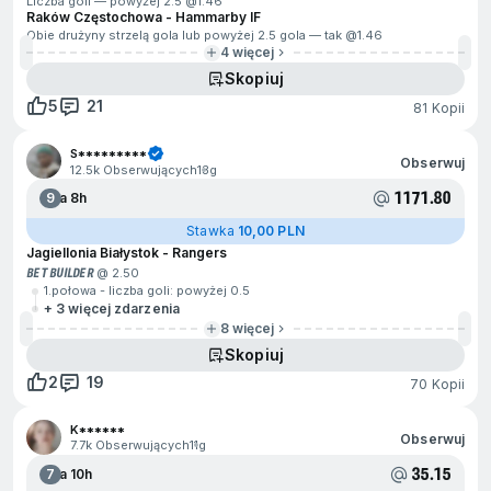
Liczba goli — powyżej 2.5 @
1.46
Raków Częstochowa - Hammarby IF
Obie drużyny strzelą gola lub powyżej 2.5 gola — tak @
1.46
4 więcej
Skopiuj
5
21
81 Kopii
S*********
Obserwuj
12.5k Obserwujących
13g
1171.80
9
Za 8h
Stawka
10,00 PLN
Jagiellonia Białystok - Rangers
BET BUILDER
@ 2.50
1.połowa - liczba goli: powyżej 0.5
+ 3 więcej zdarzenia
8 więcej
Skopiuj
2
19
70 Kopii
K******
Obserwuj
7.7k Obserwujących
11g
35.15
7
Za 10h