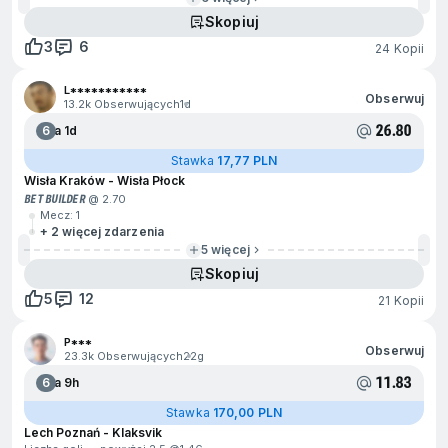
Skopiuj
3
6
24 Kopii
L***********
Obserwuj
13.2k Obserwujących
1d
26.80
6
Za 1d
Stawka
17,77 PLN
Wisła Kraków - Wisła Płock
BET BUILDER
@ 2.70
Mecz: 1
+ 2 więcej zdarzenia
5 więcej
Skopiuj
5
12
21 Kopii
P***
Obserwuj
23.3k Obserwujących
22g
11.83
6
Za 9h
Stawka
170,00 PLN
Lech Poznań - Klaksvik