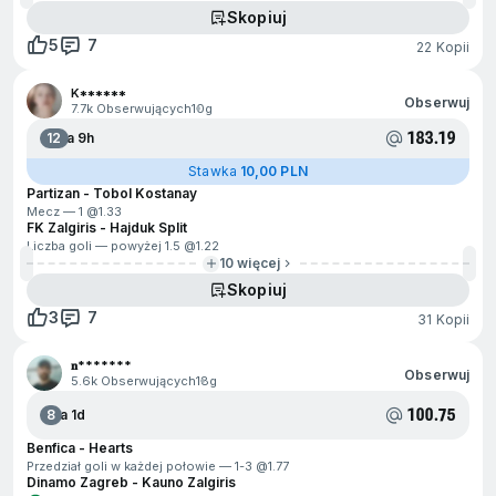
Skopiuj
5
7
22 Kopii
K******
Obserwuj
7.7k Obserwujących
10g
183.19
12
Za 9h
Stawka
10,00 PLN
Partizan - Tobol Kostanay
Mecz — 1 @
1.33
FK Zalgiris - Hajduk Split
Liczba goli — powyżej 1.5 @
1.22
10 więcej
Skopiuj
3
7
31 Kopii
𝐧*******
Obserwuj
5.6k Obserwujących
18g
100.75
8
Za 1d
Benfica - Hearts
Przedział goli w każdej połowie — 1-3 @
1.77
Dinamo Zagreb - Kauno Zalgiris