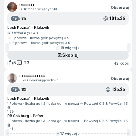
D******
Obserwuj
6.3k Obserwujących
1d
1015.36
19
Za 8h
Lech Poznań - Klaksvik
BET BUILDER
@ 1.40
1.połowa - liczba goli: powyżej 0.5
2.połowa - liczba goli: powyżej 0.5
18 więcej
Skopiuj
5
23
42 Kopii
P***********
Obserwuj
5.7k Obserwujących
15g
125.25
19
Za 10h
Lech Poznań - Klaksvik
1.Połowa - liczba goli & liczba goli w meczu — Powyżej 0.5 & Powyżej 1.5
@
1.28
RB Salzburg - Pafos
1.Połowa - liczba goli & liczba goli w meczu — Powyżej 0.5 & Powyżej 1.5
@
1.41
17 więcej