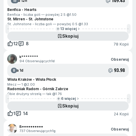
109.43
15
Za 12h
Benfica - Hearts
Benfica - liczba goli — powyżej 2.5 @
1.50
St. Mirren - St. Johnstone
St. Johnstone - liczba goli — powyżej 0.5 @
1.33
13 więcej
Skopiuj
12
8
78 Kopii
k********
Obserwuj
94 Obserwujących
1d
93.98
8
Za 1d
Wisła Kraków - Wisła Płock
Mecz — 1 @
2.00
Radomiak Radom - Górnik Zabrze
Obie drużyny strzelą — tak @
1.76
6 więcej
Skopiuj
1
14
24 Kopii
B**********
Obserwuj
737 Obserwujących
1g