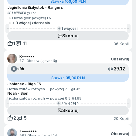
Stawka
100,00 PLN
Jagiellonia Białystok - Rangers
BET BUILDER
@ 1.55
Liczba goli: powyżej 1.5
+ 3 więcej zdarzenia
1 więcej
Skopiuj
1
11
36 Kopii
K******
Obserwuj
7.7k Obserwujących
11g
29.72
9
Za 9h
Stawka
35,00 PLN
Jablonec - Riga FS
Liczba rzutów rożnych — powyżej 7.5 @
1.32
Noah - Sion
Liczba rzutów rożnych — powyżej 8.5 @
1.65
7 więcej
Skopiuj
2
5
20 Kopii
T*******
Obserwuj
862 Obserwujących
1d