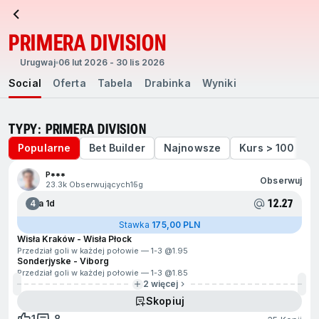
PRIMERA DIVISION
Urugwaj
06 lut 2026 - 30 lis 2026
Social
Oferta
Tabela
Drabinka
Wyniki
TYPY: PRIMERA DIVISION
Popularne
Bet Builder
Najnowsze
Kurs > 100
P***
Obserwuj
23.3k Obserwujących
15g
12.27
4
Za 1d
Stawka
175,00 PLN
Wisła Kraków - Wisła Płock
Przedział goli w każdej połowie — 1-3 @
1.95
Sonderjyske - Viborg
Przedział goli w każdej połowie — 1-3 @
1.85
2 więcej
Skopiuj
1
8