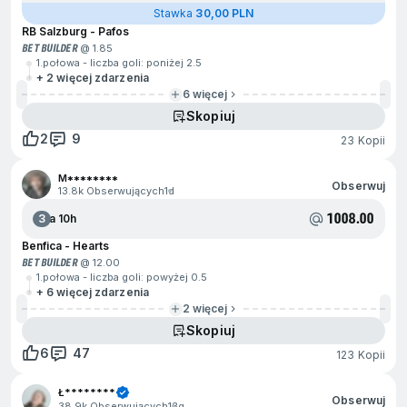
Stawka
30,00 PLN
RB Salzburg - Pafos
BET BUILDER
@ 1.85
1.połowa - liczba goli: poniżej 2.5
+ 2 więcej zdarzenia
6 więcej
Skopiuj
2
9
23 Kopii
M********
Obserwuj
13.8k Obserwujących
1d
1008.00
3
Za 10h
Benfica - Hearts
BET BUILDER
@ 12.00
1.połowa - liczba goli: powyżej 0.5
+ 6 więcej zdarzenia
2 więcej
Skopiuj
6
47
123 Kopii
Ł********
Obserwuj
38.9k Obserwujących
13g