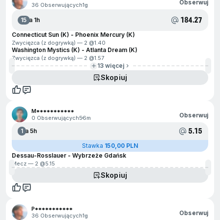
Obserwuj
36 Obserwujących
1g
184.27
15
Za 1h
Connecticut Sun (K) - Phoenix Mercury (K)
Zwycięzca (z dogrywką) — 2 @
1.40
Washington Mystics (K) - Atlanta Dream (K)
Zwycięzca (z dogrywką) — 2 @
1.57
13 więcej
Skopiuj
M***********
Obserwuj
0 Obserwujących
56m
5.15
1
Za 5h
Stawka
150,00 PLN
Dessau-Rosslauer - Wybrzeże Gdańsk
Mecz — 2 @
5.15
Skopiuj
P***********
Obserwuj
36 Obserwujących
1g