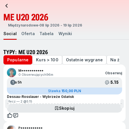
ME U20 2026
Międzynarodowe
08 lip 2026 - 19 lip 2026
Social
Oferta
Tabela
Wyniki
TYPY: ME U20 2026
Popularne
Kurs > 100
Ostatnie wygrane
Na żywo
M***********
Obserwuj
0 Obserwujących
56m
5.15
1
Za 5h
Stawka
150,00 PLN
Dessau-Rosslauer - Wybrzeże Gdańsk
Mecz — 2 @
5.15
Skopiuj
P***********