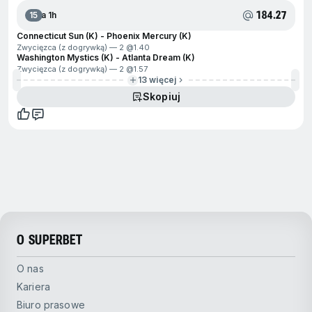
184.27
15
Za 1h
Connecticut Sun (K) - Phoenix Mercury (K)
Zwycięzca (z dogrywką) — 2 @
1.40
Washington Mystics (K) - Atlanta Dream (K)
Zwycięzca (z dogrywką) — 2 @
1.57
13 więcej
Skopiuj
O SUPERBET
O nas
Kariera
Biuro prasowe