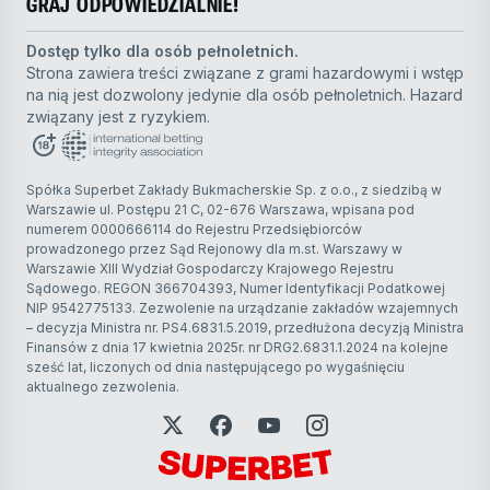
GRAJ ODPOWIEDZIALNIE!
Dostęp tylko dla osób pełnoletnich.
Strona zawiera treści związane z grami hazardowymi i wstęp
na nią jest dozwolony jedynie dla osób pełnoletnich. Hazard
związany jest z ryzykiem.
Spółka Superbet Zakłady Bukmacherskie Sp. z o.o., z siedzibą w
Warszawie ul. Postępu 21 C, 02-676 Warszawa, wpisana pod
numerem 0000666114 do Rejestru Przedsiębiorców
prowadzonego przez Sąd Rejonowy dla m.st. Warszawy w
Warszawie XIII Wydział Gospodarczy Krajowego Rejestru
Sądowego. REGON 366704393, Numer Identyfikacji Podatkowej
NIP 9542775133. Zezwolenie na urządzanie zakładów wzajemnych
– decyzja Ministra nr. PS4.6831.5.2019, przedłużona decyzją Ministra
Finansów z dnia 17 kwietnia 2025r. nr DRG2.6831.1.2024 na kolejne
sześć lat, liczonych od dnia następującego po wygaśnięciu
aktualnego zezwolenia.