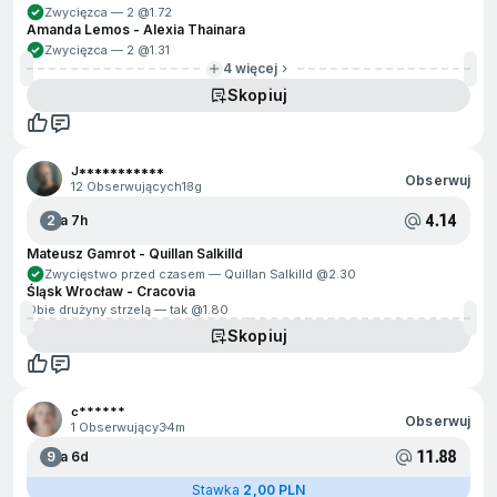
Zwycięzca — 2 @
1.72
Amanda Lemos - Alexia Thainara
Zwycięzca — 2 @
1.31
4 więcej
Skopiuj
J***********
Obserwuj
12 Obserwujących
13g
4.14
2
Za 7h
Mateusz Gamrot - Quillan Salkilld
Zwycięstwo przed czasem — Quillan Salkilld @
2.30
Śląsk Wrocław - Cracovia
Obie drużyny strzelą — tak @
1.80
Skopiuj
c******
Obserwuj
1 Obserwujący
34m
11.88
9
Za 6d
Stawka
2,00 PLN