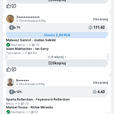
Z************
Obserwuj
0 Obserwujących
21g
111.62
8
Za 7h
Stawka
2,00 PLN
Mateusz Gamrot - Quillan Salkilld
Zwycięzca — 2 @
1.72
Islam Makhachev - Ian Garry
Zwycięzca — 2 @
3.90
6 więcej
Skopiuj
B******
Obserwuj
5 Obserwujących
11g
4.43
6
Za 12h
Sparta Rotterdam - Feyenoord Rotterdam
Mecz — 2 @
1.72
Manoel Sousa - Richie Miranda
Zwycięzca — 1 @
1.12