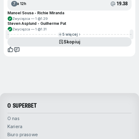
19.38
7
Za 12h
Manoel Sousa - Richie Miranda
Zwycięzca — 1 @
1.29
Steven Asplund - Guilherme Pat
Zwycięzca — 1 @
1.31
5 więcej
Skopiuj
O SUPERBET
O nas
Kariera
Biuro prasowe