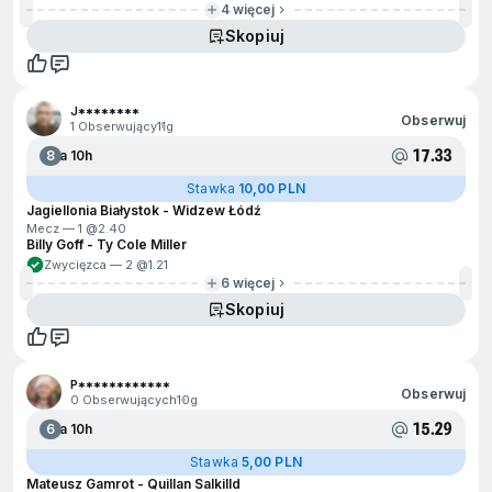
4 więcej
Skopiuj
J********
Obserwuj
1 Obserwujący
11g
17.33
8
Za 10h
Stawka
10,00 PLN
Jagiellonia Białystok - Widzew Łódź
Mecz — 1 @
2.40
Billy Goff - Ty Cole Miller
Zwycięzca — 2 @
1.21
6 więcej
Skopiuj
P************
Obserwuj
0 Obserwujących
10g
15.29
6
Za 10h
Stawka
5,00 PLN
Mateusz Gamrot - Quillan Salkilld