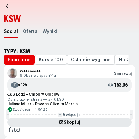
KSW
Social
Oferta
Wyniki
TYPY: KSW
Popularne
Kurs > 100
Ostatnie wygrane
Na żywo
W********
Obserwuj
6 Obserwujących
14g
163.06
11
Za 12h
ŁKS Łódź - Chrobry Głogów
Obie drużyny strzelą — tak @
1.90
Juliana Miller - Ravena Oliveira Morais
Zwycięzca — 1 @
1.29
9 więcej
Skopiuj