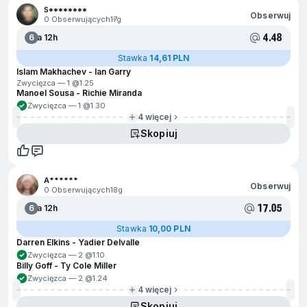
S********
Obserwuj
0 Obserwujących
17g
4.48
6
Za 12h
Stawka
14,61 PLN
Islam Makhachev - Ian Garry
Zwycięzca — 1 @
1.25
Manoel Sousa - Richie Miranda
Zwycięzca — 1 @
1.30
4 więcej
Skopiuj
A******
Obserwuj
0 Obserwujących
13g
17.05
6
Za 12h
Stawka
10,00 PLN
Darren Elkins - Yadier Delvalle
Zwycięzca — 2 @
1.10
Billy Goff - Ty Cole Miller
Zwycięzca — 2 @
1.24
4 więcej
Skopiuj