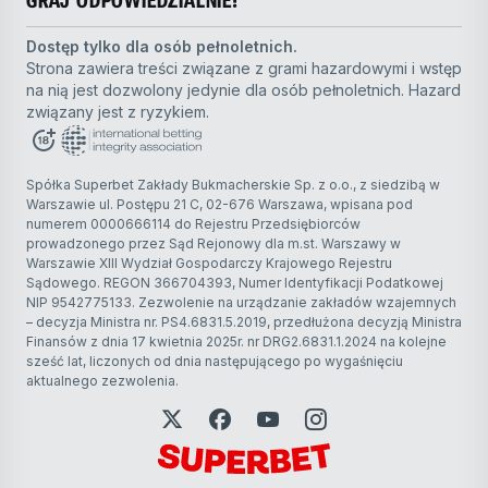
GRAJ ODPOWIEDZIALNIE!
Dostęp tylko dla osób pełnoletnich.
Strona zawiera treści związane z grami hazardowymi i wstęp
na nią jest dozwolony jedynie dla osób pełnoletnich. Hazard
związany jest z ryzykiem.
Spółka Superbet Zakłady Bukmacherskie Sp. z o.o., z siedzibą w
Warszawie ul. Postępu 21 C, 02-676 Warszawa, wpisana pod
numerem 0000666114 do Rejestru Przedsiębiorców
prowadzonego przez Sąd Rejonowy dla m.st. Warszawy w
Warszawie XIII Wydział Gospodarczy Krajowego Rejestru
Sądowego. REGON 366704393, Numer Identyfikacji Podatkowej
NIP 9542775133. Zezwolenie na urządzanie zakładów wzajemnych
– decyzja Ministra nr. PS4.6831.5.2019, przedłużona decyzją Ministra
Finansów z dnia 17 kwietnia 2025r. nr DRG2.6831.1.2024 na kolejne
sześć lat, liczonych od dnia następującego po wygaśnięciu
aktualnego zezwolenia.