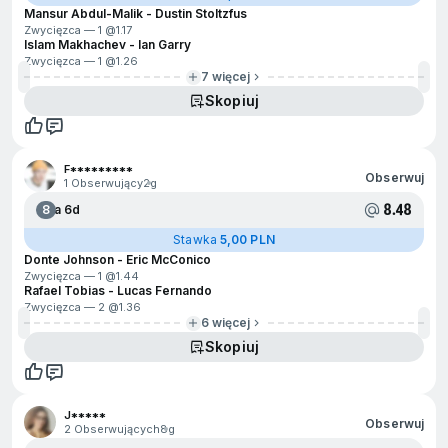
Mansur Abdul-Malik - Dustin Stoltzfus
Zwycięzca — 1 @
1.17
Islam Makhachev - Ian Garry
Zwycięzca — 1 @
1.26
7 więcej
Skopiuj
F*********
Obserwuj
1 Obserwujący
2g
8.48
8
Za 6d
Stawka
5,00 PLN
Donte Johnson - Eric McConico
Zwycięzca — 1 @
1.44
Rafael Tobias - Lucas Fernando
Zwycięzca — 2 @
1.36
6 więcej
Skopiuj
J*****
Obserwuj
2 Obserwujących
8g