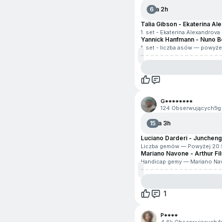
6
Za 2h
Talia Gibson - Ekaterina A
1. set - Ekaterina Alexandro
Yannick Hanfmann - Nuno 
1. set - liczba asów — powyże
G********
124 Obserwujących
5g
15
Za 3h
Luciano Darderi - Junchen
Liczba gemów — Powyżej 20
Mariano Navone - Arthur Fil
Handicap gemy — Mariano Na
1
P****