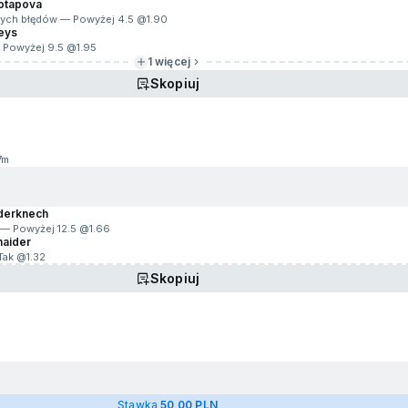
Potapova
jnych błędów — Powyżej 4.5 @
1.90
eys
 Powyżej 9.5 @
1.95
1 więcej
Skopiuj
7m
nderknech
 — Powyżej 12.5 @
1.66
naider
Tak @
1.32
Skopiuj
g
Stawka
50,00 PLN