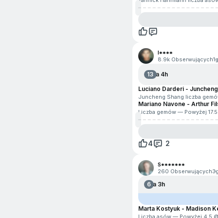
Yannick Hanfmann liczba asó
e-Koszykówka
e-Hokej na lodzie
Formuła
I****
8.9k Obserwujących
1
Futbol amerykański
13
Za 4h
Futbol australijski
Luciano Darderi - Junchen
Juncheng Shang liczba gemó
Golf
Mariano Navone - Arthur Fil
Liczba gemów — Powyżej 17.
Honor of Kings
Kolarstwo
4
2
Koszykówka 3x3
S*******
260 Obserwujących
3
Krykiet
6
Za 3h
Pesapallo
Marta Kostyuk - Madison K
Liczba asów — Powyżej 4.5 