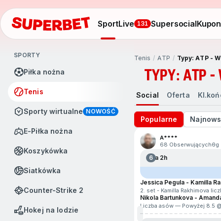
Sport
Live
Supersocial
Kupo
131
SPORTY
Tenis
ATP
Typy: ATP - 
TYPY: ATP 
Piłka nożna
Tenis
Social
Oferta
Kl.ko
Sporty wirtualne
NOWOŚĆ
Popularne
Najnows
e-Piłka nożna
A****
68 Obserwujących
6g
Koszykówka
6
Za 2h
Siatkówka
Jessica Pegula - Kamilla R
Counter-Strike 2
2. set - Kamilla Rakhimova l
Nikola Bartunkova - Amand
Liczba asów — Powyżej 8.5 
Hokej na lodzie