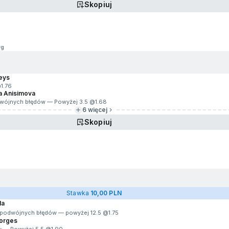
Skopiuj
1g
eys
@
1.76
a Anisimova
dwójnych błędów — Powyżej 3.5 @
1.68
6 więcej
Skopiuj
Stawka
10,00 PLN
la
+ podwójnych błędów — powyżej 12.5 @
1.75
Borges