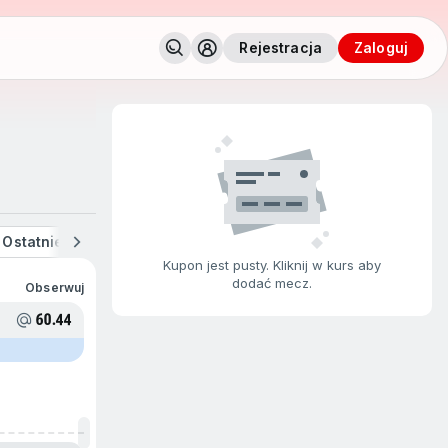
Rejestracja
zaloguj
Ostatnie wygrane
Duże wygrane
Duże stawki
Kupon jest pusty. Kliknij w kurs aby
dodać mecz.
Obserwuj
60.44