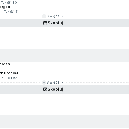
 Tak @
1.80
Borges
 — Tak @
1.51
6 więcej
Skopiuj
Borges
an Droguet
— Nie @
1.92
8 więcej
Skopiuj