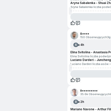
Rainbow Six
Aryna Sabalenka - Shuai Z
Aryna Sabalenka liczba podw
Piłka wodna
Rocket League
Rozrywka i polityka
B****
150 Obserwujących
3g
Rugby
6
Za 4h
Siatkówka plażowa
Elina Svitolina - Anastasia 
Elina Svitolina liczba podwó
Snooker
Luciano Darderi - Junchen
Luciano Darderi liczba asów
Sporty motorowe
Surfing
Szachy
R*********
35.6k Obserwujących
Valorant
8
Za 2h
Mariano Navone - Arthur Fil