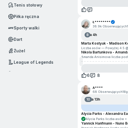
Tenis stołowy
Piłka ręczna
Ł********
38.9k Obserwujących
Sporty walki
8
Za 4h
Dart
Marta Kostyuk - Madison K
Liczba asów — Powyżej 4.5 
Żużel
Nikola Bartunkova - Amand
Amanda Anisimova liczba po
League of Legends
Badminton
6
8
Baseball
A****
68 Obserwujących
13g
Boks
10
Za 13h
Call of Duty
Alycia Parks - Alexandra Ea
Alycia Parks liczba asów 
Dota 2
Yannick Hanfmann - Nuno 