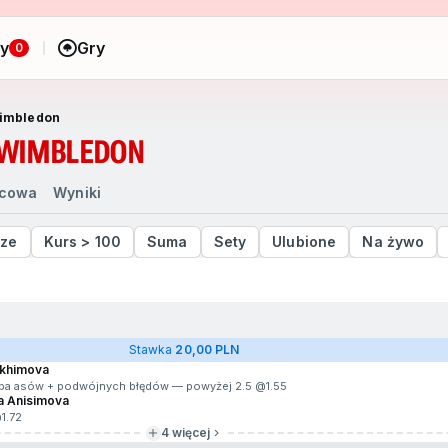
ny
Gry
0
Wimbledon
- WIMBLEDON
ńcowa
Wyniki
ze
Kurs > 100
Suma
Sety
Ulubione
Na żywo
Stawka
20,00 PLN
akhimova
iczba asów + podwójnych błędów — powyżej 2.5 @
1.55
a Anisimova
@
1.72
4 więcej