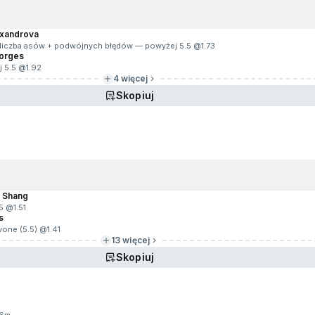
lexandrova
va liczba asów + podwójnych błędów — powyżej 5.5 @
1.73
Borges
j 5.5 @
1.92
4 więcej
Skopiuj
g Shang
.5 @
1.51
s
vone (5.5) @
1.41
13 więcej
Skopiuj