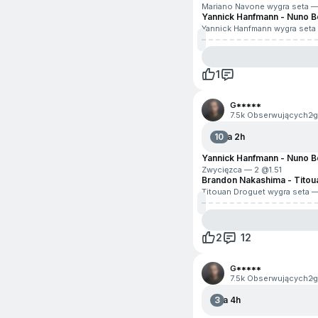
Mariano Navone wygra seta —
Yannick Hanfmann - Nuno 
Yannick Hanfmann wygra seta
1
G*****
7.5k Obserwujących
2g
10
Za 2h
Yannick Hanfmann - Nuno 
Zwycięzca — 2 @
1.51
Brandon Nakashima - Titou
Titouan Droguet wygra seta 
2
12
G*****
7.5k Obserwujących
2g
3
Za 4h