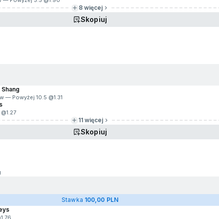
w — Powyżej 5.5 @
1.90
8 więcej
Skopiuj
g
g Shang
w — Powyżej 10.5 @
1.31
s
5 @
1.27
11 więcej
Skopiuj
g
Stawka
100,00 PLN
eys
@
1.76