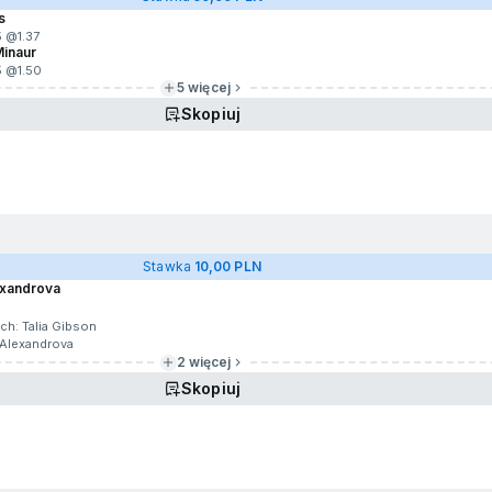
s
5 @
1.37
Minaur
5 @
1.50
5 więcej
Skopiuj
g
Stawka
10,00 PLN
lexandrova
h: Talia Gibson
 Alexandrova
2 więcej
Skopiuj