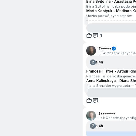
Elina Svitolina - Anastasia 
Elina Svitolina liczba podwó
Marta Kostyuk - Madison K
Liczba podwójnych błędów —
1
T*****
3.8k Obserwujących
2
2
Za 4h
Frances Tiafoe - Arthur Ri
Frances Tiafoe liczba gemów
Anna Kalinskaya - Diana Sh
Diana Shnaider wygra seta — 
S*******
1.4k Obserwujących
11
7
Za 4h