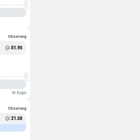
Obserwuj
81.95
19 Kopii
Obserwuj
21.50