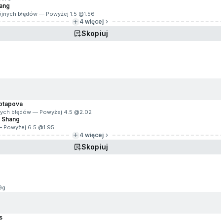
hang
ójnych błędów — Powyżej 1.5 @
1.56
4 więcej
Skopiuj
Potapova
jnych błędów — Powyżej 4.5 @
2.02
g Shang
 — Powyżej 6.5 @
1.95
4 więcej
Skopiuj
6g
s