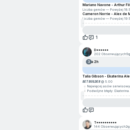
Mariano Navone - Arthur Fil
Liczba gemów — Powyżej 18.
Cameron Norrie - Alex de 
Liczba gemów — Powyżej 19.
1
D******
202 Obserwujących
5
3
Za 2h
Talia Gibson - Ekaterina A
BET BUILDER
@ 5.00
Najwięcej asów serwisowyc
Podwójne błędy: Ekaterina
T**********
144 Obserwujących
2g