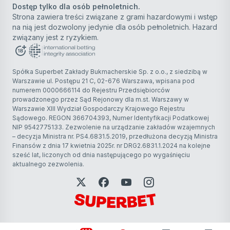
Dostęp tylko dla osób pełnoletnich.
Strona zawiera treści związane z grami hazardowymi i wstęp
na nią jest dozwolony jedynie dla osób pełnoletnich. Hazard
związany jest z ryzykiem.
Spółka Superbet Zakłady Bukmacherskie Sp. z o.o., z siedzibą w
Warszawie ul. Postępu 21 C, 02-676 Warszawa, wpisana pod
numerem 0000666114 do Rejestru Przedsiębiorców
prowadzonego przez Sąd Rejonowy dla m.st. Warszawy w
Warszawie XIII Wydział Gospodarczy Krajowego Rejestru
Sądowego. REGON 366704393, Numer Identyfikacji Podatkowej
NIP 9542775133. Zezwolenie na urządzanie zakładów wzajemnych
– decyzja Ministra nr. PS4.6831.5.2019, przedłużona decyzją Ministra
Finansów z dnia 17 kwietnia 2025r. nr DRG2.6831.1.2024 na kolejne
sześć lat, liczonych od dnia następującego po wygaśnięciu
aktualnego zezwolenia.