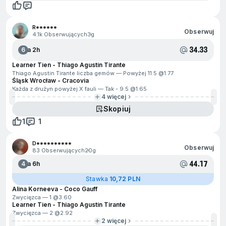
R******
Obserwuj
4.1k Obserwujących
3g
34.33
6
Za 2h
Learner Tien - Thiago Agustin Tirante
Thiago Agustin Tirante liczba gemów — Powyżej 11.5 @
1.77
Śląsk Wrocław - Cracovia
Każda z drużyn powyżej X fauli — Tak - 9.5 @
1.65
4 więcej
Skopiuj
1
1
D**********
Obserwuj
83 Obserwujących
20g
44.17
4
Za 6h
Stawka
10,72 PLN
Alina Korneeva - Coco Gauff
Zwycięzca — 1 @
3.60
Learner Tien - Thiago Agustin Tirante
Zwycięzca — 2 @
2.92
2 więcej