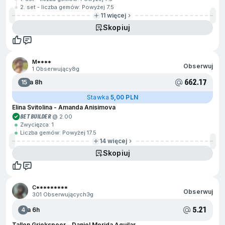
2. set - liczba gemów: Powyżej 7.5
11 więcej
Skopiuj
M****
Obserwuj
1 Obserwujący
8g
662.17
15
Za 8h
Stawka
5,00 PLN
Elina Svitolina - Amanda Anisimova
BET BUILDER
@ 2.00
Zwycięzca: 1
Liczba gemów: Powyżej 17.5
14 więcej
Skopiuj
C*********
Obserwuj
301 Obserwujących
3g
5.21
4
Za 6h
Tallon Griekspoor - Daniel Merida Aguilar