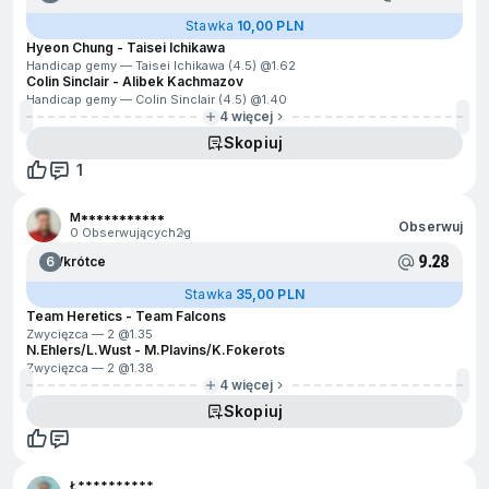
Stawka
10,00 PLN
Hyeon Chung - Taisei Ichikawa
Handicap gemy — Taisei Ichikawa (4.5) @
1.62
Colin Sinclair - Alibek Kachmazov
Handicap gemy — Colin Sinclair (4.5) @
1.40
4 więcej
Skopiuj
1
M***********
Obserwuj
0 Obserwujących
2g
9.28
6
Wkrótce
Stawka
35,00 PLN
Team Heretics - Team Falcons
Zwycięzca — 2 @
1.35
N.Ehlers/L.Wust - M.Plavins/K.Fokerots
Zwycięzca — 2 @
1.38
4 więcej
Skopiuj
Ł**********