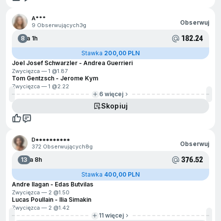
A***
Obserwuj
9 Obserwujących
3g
182.24
8
Za 1h
Stawka
200,00 PLN
Joel Josef Schwarzler - Andrea Guerrieri
Zwycięzca — 1 @
1.87
Tom Gentzsch - Jerome Kym
Zwycięzca — 1 @
2.22
6 więcej
Skopiuj
D**********
Obserwuj
372 Obserwujących
8g
376.52
13
Za 8h
Stawka
400,00 PLN
Andre Ilagan - Edas Butvilas
Zwycięzca — 2 @
1.50
Lucas Poullain - Ilia Simakin
Zwycięzca — 2 @
1.42
11 więcej