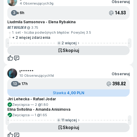
Obserwuj
4 Obserwujących
3g
14.53
3
Za 6h
Liudmila Samsonova - Elena Rybakina
BET BUILDER
@ 3.75
1. set - liczba podwójnych błędów: Powyżej 3.5
+ 2 więcej zdarzenia
2 więcej
Skopiuj
t******
Obserwuj
10 Obserwujących
1d
398.82
13
Za 17h
Stawka
4,00 PLN
Jiri Lehecka - Rafael Jodar
Zwycięzca — 2 @
1.80
Elina Svitolina - Amanda Anisimova
Zwycięzca — 1 @
1.65
11 więcej
Skopiuj