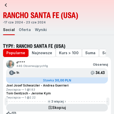
RANCHO SANTA FE (USA)
17 cze 2024 - 23 cze 2024
Social
Oferta
Wyniki
TYPY: RANCHO SANTA FE (USA)
Popularne
Najnowsze
Kurs > 100
Suma
Sety
d****
Obserwuj
446 Obserwujących
1g
34.43
5
Za 1h
Stawka
30,00 PLN
Joel Josef Schwarzler - Andrea Guerrieri
Zwycięzca — 1 @
1.83
Tom Gentzsch - Jerome Kym
Zwycięzca — 1 @
2.22
3 więcej
Skopiuj