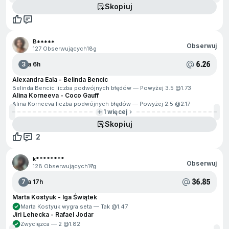
Skopiuj
B*****
Obserwuj
127 Obserwujących
18g
6.26
3
Za 6h
Alexandra Eala - Belinda Bencic
Belinda Bencic liczba podwójnych błędów — Powyżej 3.5 @
1.73
Alina Korneeva - Coco Gauff
Alina Korneeva liczba podwójnych błędów — Powyżej 2.5 @
2.17
1 więcej
Skopiuj
2
k********
Obserwuj
128 Obserwujących
17g
36.85
7
Za 17h
Marta Kostyuk - Iga Świątek
Marta Kostyuk wygra seta — Tak @
1.47
Jiri Lehecka - Rafael Jodar
Zwycięzca — 2 @
1.82