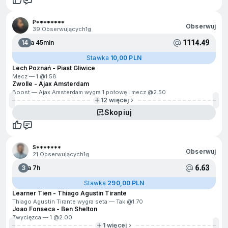
P********
Obserwuj
39 Obserwujących
1g
1114.49
14
Za 45min
Stawka
10,00 PLN
Lech Poznań - Piast Gliwice
Mecz — 1 @
1.58
Zwolle - Ajax Amsterdam
Boost — Ajax Amsterdam wygra 1.połowę i mecz @
2.50
12 więcej
Skopiuj
S*******
Obserwuj
21 Obserwujących
1g
6.63
3
Za 7h
Stawka
290,00 PLN
Learner Tien - Thiago Agustin Tirante
Thiago Agustin Tirante wygra seta — Tak @
1.70
Joao Fonseca - Ben Shelton
Zwycięzca — 1 @
2.00
1 więcej