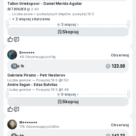
Tallon Griekspoor - Daniel Merida Aguilar
BET BUILDER
@ 2.40
Liczba asów + podwójnych błędów: powyżej 16.5
+ 2 więcej zdarzenia
3 więcej
Skopiuj
B******
Obserwuj
49 Obserwujących
3g
123.50
11
Za 1h
Gabriele Piraino - Petr Nesterov
Liczba gemów — Powyżej 19.5 @
1.50
Andre Ilagan - Edas Butvilas
Liczba gemów — Powyżej 19.5 @
1.48
9 więcej
Skopiuj
M*******
Obserwuj
178 Obserwujących
20m
142.22
6
Za 6h