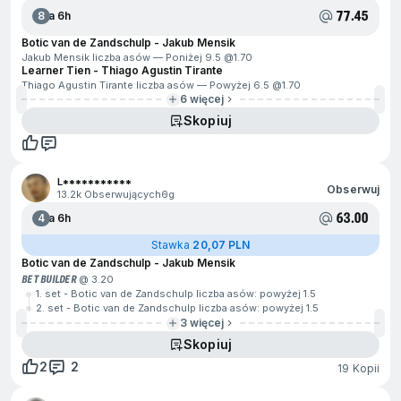
77.45
8
Za 6h
Botic van de Zandschulp - Jakub Mensik
Jakub Mensik liczba asów — Poniżej 9.5 @
1.70
Learner Tien - Thiago Agustin Tirante
Thiago Agustin Tirante liczba asów — Powyżej 6.5 @
1.70
6 więcej
Skopiuj
L***********
Obserwuj
13.2k Obserwujących
6g
63.00
4
Za 6h
Stawka
20,07 PLN
Botic van de Zandschulp - Jakub Mensik
BET BUILDER
@ 3.20
1. set - Botic van de Zandschulp liczba asów: powyżej 1.5
2. set - Botic van de Zandschulp liczba asów: powyżej 1.5
3 więcej
Skopiuj
2
2
19 Kopii