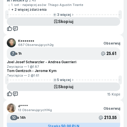
BET BUILDER
@ 2.45
1. set - najwięcej asów: Thiago Agustin Tirante
+ 2 więcej zdarzenia
3 więcej
Skopiuj
K*******
Obserwuj
687 Obserwujących
2g
25.61
7
Za 1h
Joel Josef Schwarzler - Andrea Guerrieri
Zwycięzca — 1 @
1.87
Tom Gentzsch - Jerome Kym
Zwycięzca — 2 @
1.61
5 więcej
Skopiuj
15 Kopii
d****
Obserwuj
13 Obserwujących
14g
213.55
10
Za 14h
Stawka
50,00 PLN