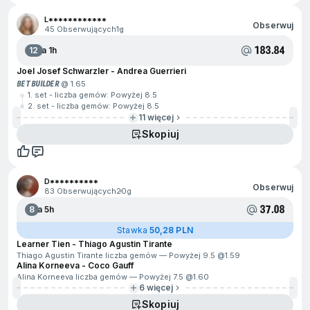
L************
Obserwuj
45 Obserwujących
1g
183.84
12
Za 1h
Joel Josef Schwarzler - Andrea Guerrieri
BET BUILDER
@ 1.65
1. set - liczba gemów: Powyżej 8.5
2. set - liczba gemów: Powyżej 8.5
11 więcej
Skopiuj
D**********
Obserwuj
83 Obserwujących
20g
37.08
8
Za 5h
Stawka
50,28 PLN
Learner Tien - Thiago Agustin Tirante
Thiago Agustin Tirante liczba gemów — Powyżej 9.5 @
1.59
Alina Korneeva - Coco Gauff
Alina Korneeva liczba gemów — Powyżej 7.5 @
1.60
6 więcej
Skopiuj