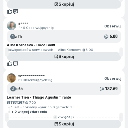
Skopiuj
d****
Obserwuj
446 Obserwujących
1g
6.00
1
Za 7h
Alina Korneeva - Coco Gauff
Najwięcej asów serwisowych — Alina Korneeva @
6.00
Skopiuj
w************
Obserwuj
81 Obserwujących
13g
182.69
3
Za 6h
Learner Tien - Thiago Agustin Tirante
BET BUILDER
@ 7.00
1. set - dokładny wynik po 6 gemach: 3:3
+ 2 więcej zdarzenia
2 więcej
Skopiuj