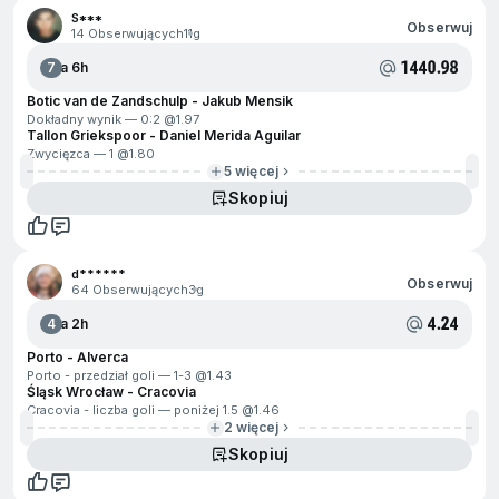
S***
Obserwuj
14 Obserwujących
11g
1440.98
7
Za 6h
Botic van de Zandschulp - Jakub Mensik
Dokładny wynik — 0:2 @
1.97
Tallon Griekspoor - Daniel Merida Aguilar
Zwycięzca — 1 @
1.80
5 więcej
Skopiuj
d******
Obserwuj
64 Obserwujących
3g
4.24
4
Za 2h
Porto - Alverca
Porto - przedział goli — 1-3 @
1.43
Śląsk Wrocław - Cracovia
Cracovia - liczba goli — poniżej 1.5 @
1.46
2 więcej
Skopiuj