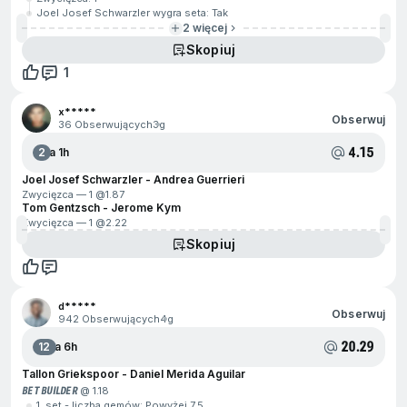
Joel Josef Schwarzler wygra seta: Tak
2 więcej
Skopiuj
1
x*****
Obserwuj
36 Obserwujących
3g
4.15
2
Za 1h
Joel Josef Schwarzler - Andrea Guerrieri
Zwycięzca — 1 @
1.87
Tom Gentzsch - Jerome Kym
Zwycięzca — 1 @
2.22
Skopiuj
d*****
Obserwuj
942 Obserwujących
4g
20.29
12
Za 6h
Tallon Griekspoor - Daniel Merida Aguilar
BET BUILDER
@ 1.18
1. set - liczba gemów: Powyżej 7.5