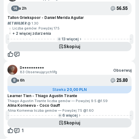
56.55
14
Za 2h
Tallon Griekspoor - Daniel Merida Aguilar
BET BUILDER
@ 1.30
Liczba gemów: Powyżej 17.5
+ 2 więcej zdarzenia
13 więcej
Skopiuj
D**********
Obserwuj
83 Obserwujących
17g
25.80
8
Za 6h
Stawka
20,00 PLN
Learner Tien - Thiago Agustin Tirante
Thiago Agustin Tirante liczba gemów — Powyżej 9.5 @
1.59
Alina Korneeva - Coco Gauff
Alina Korneeva liczba gemów — Powyżej 7.5 @
1.60
6 więcej
Skopiuj
1