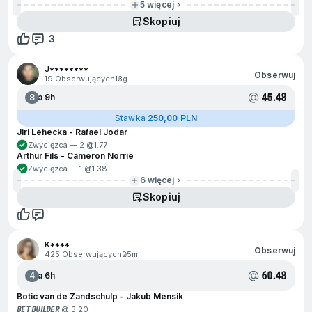
5 więcej
Skopiuj
3
J********
Obserwuj
19 Obserwujących
13g
45.48
8
Za 9h
Stawka
250,00 PLN
Jiri Lehecka - Rafael Jodar
Zwycięzca — 2 @
1.77
Arthur Fils - Cameron Norrie
Zwycięzca — 1 @
1.38
6 więcej
Skopiuj
K****
Obserwuj
425 Obserwujących
25m
60.48
4
Za 6h
Botic van de Zandschulp - Jakub Mensik
BET BUILDER
@ 3.20