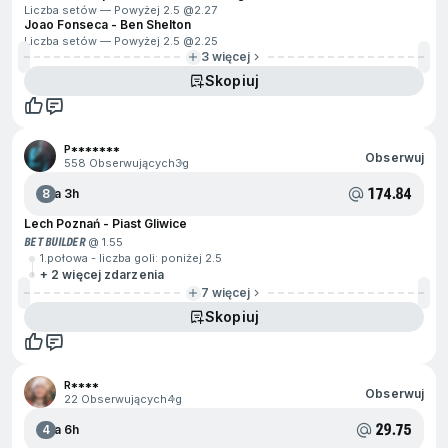
Liczba setów — Powyżej 2.5 @
2.27
Joao Fonseca - Ben Shelton
Liczba setów — Powyżej 2.5 @
2.25
3 więcej
Skopiuj
P*******
Obserwuj
558 Obserwujących
3g
174.84
8
Za 3h
Lech Poznań - Piast Gliwice
BET BUILDER
@ 1.55
1.połowa - liczba goli: poniżej 2.5
+ 2 więcej zdarzenia
7 więcej
Skopiuj
R****
Obserwuj
22 Obserwujących
4g
29.75
4
Za 6h