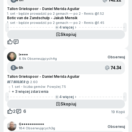
Tallon Griekspoor - Daniel Merida Aguilar
1. set - będzie prowadzić po 2 gemach — po 2 - Remis @
1.52
Botic van de Zandschulp - Jakub Mensik
1. set - będzie prowadzić po 2 gemach — po 2 - Remis @
1.45
4 więcej
Skopiuj
I****
Obserwuj
8.9k Obserwujących
4g
74.34
5
Za 6h
Tallon Griekspoor - Daniel Merida Aguilar
BET BUILDER
@ 2.60
1. set - liczba gemów: Powyżej 7.5
+ 3 więcej zdarzenia
4 więcej
Skopiuj
2
6
19 Kopii
G***********
Obserwuj
184 Obserwujących
2g