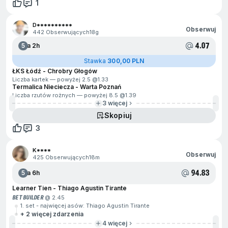
1
D**********
Obserwuj
442 Obserwujących
13g
4.07
5
Za 2h
Stawka
300,00 PLN
ŁKS Łódź - Chrobry Głogów
Liczba kartek — powyżej 2.5 @
1.33
Termalica Nieciecza - Warta Poznań
Liczba rzutów rożnych — powyżej 8.5 @
1.39
3 więcej
Skopiuj
3
K****
Obserwuj
425 Obserwujących
18m
94.83
5
Za 6h
Learner Tien - Thiago Agustin Tirante
BET BUILDER
@ 2.45
1. set - najwięcej asów: Thiago Agustin Tirante
+ 2 więcej zdarzenia
4 więcej