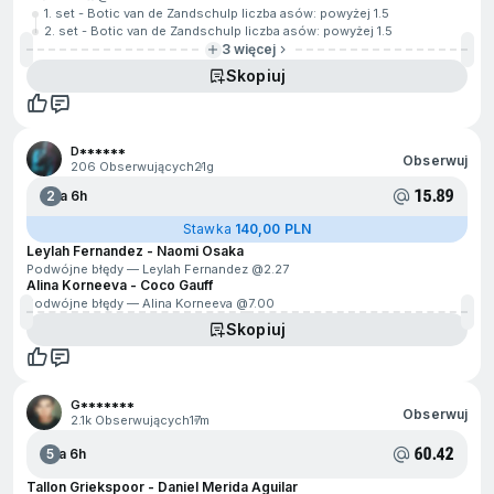
1. set - Botic van de Zandschulp liczba asów: powyżej 1.5
2. set - Botic van de Zandschulp liczba asów: powyżej 1.5
3 więcej
Skopiuj
D******
Obserwuj
206 Obserwujących
21g
15.89
2
Za 6h
Stawka
140,00 PLN
Leylah Fernandez - Naomi Osaka
Podwójne błędy — Leylah Fernandez @
2.27
Alina Korneeva - Coco Gauff
Podwójne błędy — Alina Korneeva @
7.00
Skopiuj
G*******
Obserwuj
2.1k Obserwujących
17m
60.42
5
Za 6h
Tallon Griekspoor - Daniel Merida Aguilar