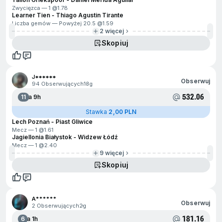
Zwycięzca — 1 @
1.78
Learner Tien - Thiago Agustin Tirante
Liczba gemów — Powyżej 20.5 @
1.59
2 więcej
Skopiuj
J******
Obserwuj
94 Obserwujących
13g
532.06
11
Za 9h
Stawka
2,00 PLN
Lech Poznań - Piast Gliwice
Mecz — 1 @
1.61
Jagiellonia Białystok - Widzew Łódź
Mecz — 1 @
2.40
9 więcej
Skopiuj
A******
Obserwuj
2 Obserwujących
2g
181.16
6
Za 1h