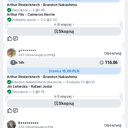
Arthur Rinderknech - Brandon Nakashima
Zwycięzca — 2 @
1.48
Arthur Fils - Cameron Norrie
Dokładny wynik — 2:0 @
2.00
8 więcej
Skopiuj
s********
Obserwuj
347 Obserwujących
14g
116.06
7
Za 14h
Stawka
15,00 PLN
Arthur Rinderknech - Brandon Nakashima
Brandon Nakashima liczba asów — Powyżej 7.5 @
2.10
Jiri Lehecka - Rafael Jodar
Zwycięzca — 2 @
1.78
5 więcej
Skopiuj
B*********
Obserwuj
230 Obserwujących
1g