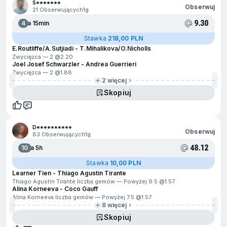
S*******
Obserwuj
21 Obserwujących
1g
9.30
4
Za 15min
Stawka
218,00 PLN
E.Routliffe/A.Sutjiadi - T.Mihalikova/O.Nicholls
Zwycięzca — 2 @
2.20
Joel Josef Schwarzler - Andrea Guerrieri
Zwycięzca — 2 @
1.88
2 więcej
Skopiuj
D**********
Obserwuj
83 Obserwujących
1g
48.12
10
Za 5h
Stawka
10,00 PLN
Learner Tien - Thiago Agustin Tirante
Thiago Agustin Tirante liczba gemów — Powyżej 9.5 @
1.57
Alina Korneeva - Coco Gauff
Alina Korneeva liczba gemów — Powyżej 7.5 @
1.57
8 więcej
Skopiuj