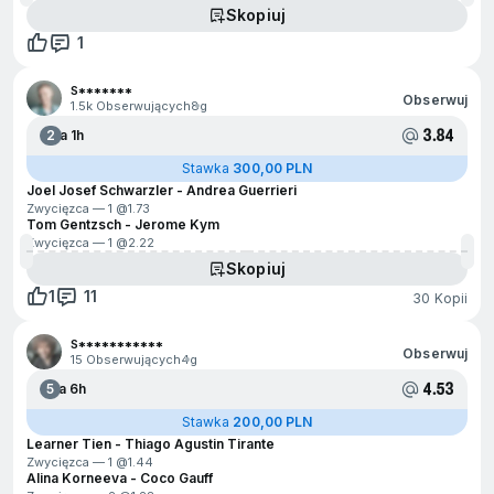
Skopiuj
1
S*******
Obserwuj
1.5k Obserwujących
8g
3.84
2
Za 1h
Stawka
300,00 PLN
Joel Josef Schwarzler - Andrea Guerrieri
Zwycięzca — 1 @
1.73
Tom Gentzsch - Jerome Kym
Zwycięzca — 1 @
2.22
Skopiuj
1
11
30 Kopii
S***********
Obserwuj
15 Obserwujących
4g
4.53
5
Za 6h
Stawka
200,00 PLN
Learner Tien - Thiago Agustin Tirante
Zwycięzca — 1 @
1.44
Alina Korneeva - Coco Gauff