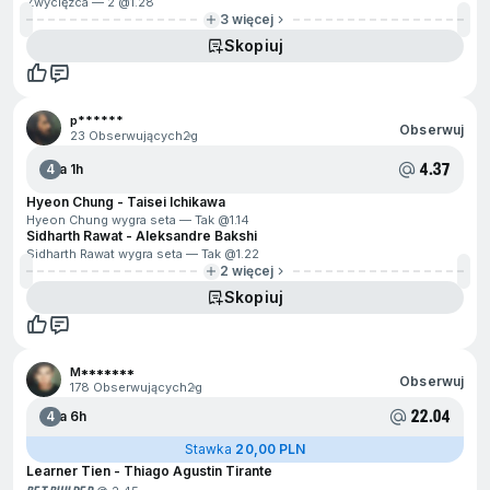
Zwycięzca — 2 @
1.28
3 więcej
Skopiuj
p******
Obserwuj
23 Obserwujących
2g
4.37
4
Za 1h
Hyeon Chung - Taisei Ichikawa
Hyeon Chung wygra seta — Tak @
1.14
Sidharth Rawat - Aleksandre Bakshi
Sidharth Rawat wygra seta — Tak @
1.22
2 więcej
Skopiuj
M*******
Obserwuj
178 Obserwujących
2g
22.04
4
Za 6h
Stawka
20,00 PLN
Learner Tien - Thiago Agustin Tirante