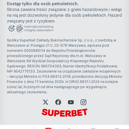
Dostęp tylko dla osób pełnoletnich.
Strona zawiera treści związane z grami hazardowymi i wstęp
na nią jest dozwolony jedynie dla osób pełnoletnich. Hazard
związany jest z ryzykiem.
Spółka Superbet Zakłady Bukmacherskie Sp. z o.o., z siedzibą w
Warszawie ul. Postępu 21 C, 02-676 Warszawa, wpisana pod
numerem 0000666114 do Rejestru Przedsiębiorców
prowadzonego przez Sąd Rejonowy dla m.st. Warszawy w
Warszawie XIII Wydział Gospodarczy Krajowego Rejestru
Sądowego. REGON 366704393, Numer Identyfikacji Podatkowej
NIP 9542775133. Zezwolenie na urządzanie zakładów wzajemnych
– decyzja Ministra nr. PS4.6831.5.2019, przedłużona decyzją Ministra
Finansów z dnia 17 kwietnia 2025r. nr DRG2.6831.1.2024 na kolejne
sześć lat, liczonych od dnia następującego po wygaśnięciu
aktualnego zezwolenia.