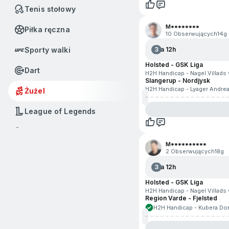
Tenis stołowy
M********
Piłka ręczna
10 Obserwujących
14g
Sporty walki
3
Za 12h
Holsted - GSK Liga
Dart
H2H Handicap - Nagel Villads 
Slangerup - Nordjysk
H2H Handicap - Lyager Andrea
Żużel
League of Legends
Badminton
M**********
Baseball
2 Obserwujących
13g
3
Za 12h
Boks
Holsted - GSK Liga
H2H Handicap - Nagel Villads 
Call of Duty
Region Varde - Fjelsted
H2H Handicap - Kubera Dom
Dota 2