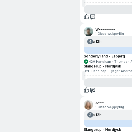
W********
1 Obserwujący
13g
4
Za 12h
Sonderjylland - Esbjerg
H2H Handicap - Thomsen A
Slangerup - Nordjysk
H2H Handicap - Lyager Andrea
A***
1 Obserwujący
13g
3
Za 12h
Slangerup - Nordjysk