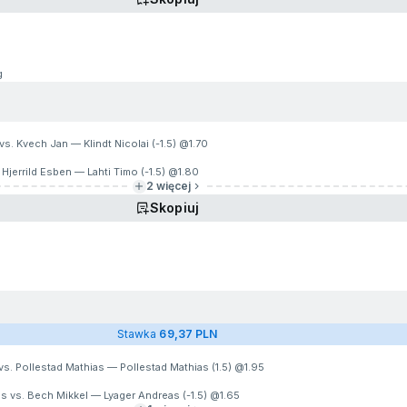
g
vs. Kvech Jan — Klindt Nicolai (-1.5) @
1.70
Hjerrild Esben — Lahti Timo (-1.5) @
1.80
2 więcej
Skopiuj
Stawka
69,37 PLN
vs. Pollestad Mathias — Pollestad Mathias (1.5) @
1.95
s vs. Bech Mikkel — Lyager Andreas (-1.5) @
1.65