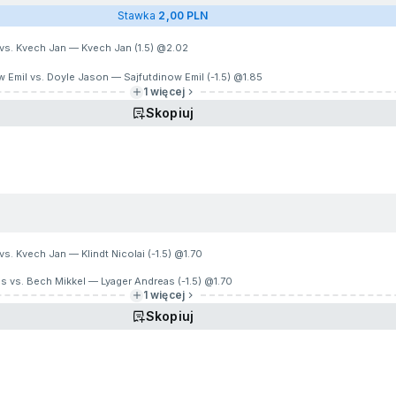
Stawka
2,00 PLN
 vs. Kvech Jan — Kvech Jan (1.5) @
2.02
 Emil vs. Doyle Jason — Sajfutdinow Emil (-1.5) @
1.85
1 więcej
Skopiuj
vs. Kvech Jan — Klindt Nicolai (-1.5) @
1.70
s vs. Bech Mikkel — Lyager Andreas (-1.5) @
1.70
1 więcej
Skopiuj