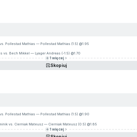
vs. Pollestad Mathias — Pollestad Mathias (1.5) @
1.95
s vs. Bech Mikkel — Lyager Andreas (-1.5) @
1.70
1 więcej
Skopiuj
vs. Pollestad Mathias — Pollestad Mathias (1.5) @
1.90
inik vs. Cierniak Mateusz — Cierniak Mateusz (0.5) @
1.85
1 więcej
Skopiuj