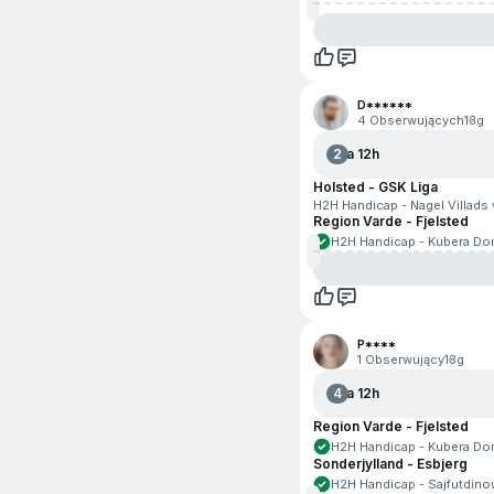
Rainbow Six
Rocket League
Rozrywka i polityka
D******
4 Obserwujących
13g
Rugby
2
Za 12h
Siatkówka plażowa
Holsted - GSK Liga
H2H Handicap - Nagel Villads 
Snooker
Region Varde - Fjelsted
H2H Handicap - Kubera Dom
Sporty motorowe
Surfing
P****
Szachy
1 Obserwujący
13g
4
Za 12h
Valorant
Region Varde - Fjelsted
H2H Handicap - Kubera Dom
Sonderjylland - Esbjerg
H2H Handicap - Sajfutdinow