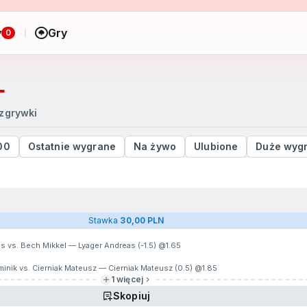
y
Gry
0
L
zgrywki
00
Ostatnie wygrane
Na żywo
Ulubione
Duże wyg
Stawka
30,00 PLN
s vs. Bech Mikkel — Lyager Andreas (-1.5) @
1.65
inik vs. Cierniak Mateusz — Cierniak Mateusz (0.5) @
1.85
1 więcej
Skopiuj