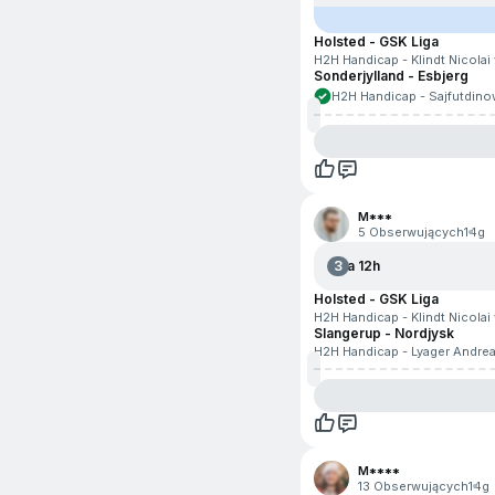
Holsted - GSK Liga
H2H Handicap - Klindt Nicolai
Sonderjylland - Esbjerg
H2H Handicap - Sajfutdinow
M***
5 Obserwujących
14g
3
Za 12h
Holsted - GSK Liga
H2H Handicap - Klindt Nicolai 
Slangerup - Nordjysk
H2H Handicap - Lyager Andrea
M****
13 Obserwujących
14g