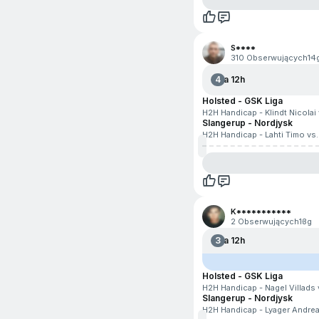
e-Koszykówka
e-Hokej na lodzie
S****
310 Obserwujących
14
e-Tenis
4
Za 12h
Formuła
Holsted - GSK Liga
H2H Handicap - Klindt Nicolai 
Futbol amerykański
Slangerup - Nordjysk
H2H Handicap - Lahti Timo vs. 
Futbol australijski
Golf
Honor of Kings
K***********
2 Obserwujących
13g
Kolarstwo
3
Za 12h
Koszykówka 3x3
Holsted - GSK Liga
H2H Handicap - Nagel Villads 
Krykiet
Slangerup - Nordjysk
H2H Handicap - Lyager Andrea