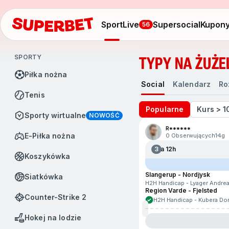
Sport
Live
Supersocial
Kupon
56
SPORTY
TYPY NA ŻUŻE
Piłka nożna
Social
Kalendarz
Rozgrywki
Social
Kalendarz
Ro
Tenis
Popularne
Kurs > 1
Sporty wirtualne
NOWOŚĆ
R******
e-Piłka nożna
0 Obserwujących
14g
3
Za 12h
Koszykówka
Slangerup - Nordjysk
Siatkówka
H2H Handicap - Lyager Andrea
Region Varde - Fjelsted
Counter-Strike 2
H2H Handicap - Kubera Dom
Hokej na lodzie