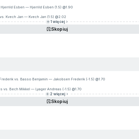
Hjerrild Esben — Hjerrild Esben (1.5) @
1.90
 vs. Kvech Jan — Kvech Jan (1.5) @
2.02
1 więcej
Skopiuj
rederik vs. Basso Benjamin — Jakobsen Frederik (-1.5) @
1.70
s vs. Bech Mikkel — Lyager Andreas (-1.5) @
1.70
2 więcej
Skopiuj