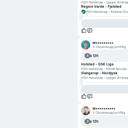
H2H Handicap - Lyager Andrea
Region Varde - Fjelsted
H2H Handicap - Kubera Dom
M*********
0 Obserwujących
14g
4
Za 12h
Holsted - GSK Liga
H2H Handicap - Klindt Nicolai
Slangerup - Nordjysk
H2H Handicap - Lyager Andrea
M**********
2 Obserwujących
13g
3
Za 12h