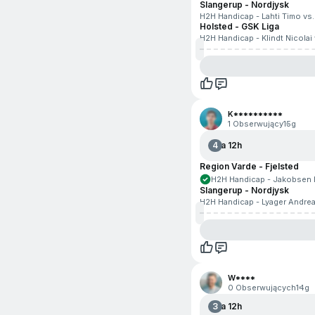
Slangerup - Nordjysk
H2H Handicap - Lahti Timo vs. 
Holsted - GSK Liga
H2H Handicap - Klindt Nicolai
K**********
1 Obserwujący
15g
4
Za 12h
Region Varde - Fjelsted
H2H Handicap - Jakobsen F
Slangerup - Nordjysk
H2H Handicap - Lyager Andrea
W****
0 Obserwujących
14g
3
Za 12h