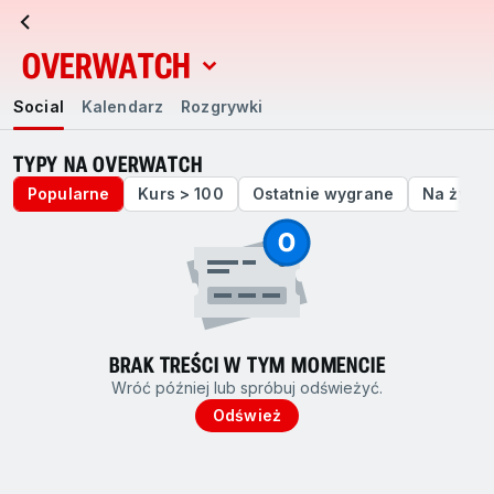
OVERWATCH
Social
Kalendarz
Rozgrywki
Social
Kalendarz
Rozgrywki
TYPY NA OVERWATCH
Popularne
Kurs > 100
Ostatnie wygrane
Na żywo
BRAK TREŚCI W TYM MOMENCIE
Wróć później lub spróbuj odświeżyć.
Odśwież