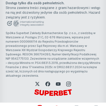
Dostęp tylko dla osób pełnoletnich.
Strona zawiera treści związane z grami hazardowymi i wstęp
na nią jest dozwolony jedynie dla osób pełnoletnich. Hazard
związany jest z ryzykiem.
Spółka Superbet Zakłady Bukmacherskie Sp. z o.o., z siedzibą w
Warszawie ul. Postępu 21 C, 02-676 Warszawa, wpisana pod
numerem 0000666114 do Rejestru Przedsiębiorców
prowadzonego przez Sąd Rejonowy dla m.st. Warszawy w
Warszawie XIII Wydział Gospodarczy Krajowego Rejestru
Sądowego. REGON 366704393, Numer Identyfikacji Podatkowej
NIP 9542775133. Zezwolenie na urządzanie zakładów wzajemnych
– decyzja Ministra nr. PS4.6831.5.2019, przedłużona decyzją Ministra
Finansów z dnia 17 kwietnia 2025r. nr DRG2.6831.1.2024 na kolejne
sześć lat, liczonych od dnia następującego po wygaśnięciu
aktualnego zezwolenia.