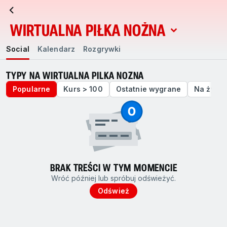
WIRTUALNA PIŁKA NOŻNA
Social
Kalendarz
Rozgrywki
Social
Kalendarz
Rozgrywki
TYPY NA WIRTUALNA PILKA NOZNA
Popularne
Kurs > 100
Ostatnie wygrane
Na żywo
BRAK TREŚCI W TYM MOMENCIE
Wróć później lub spróbuj odświeżyć.
Odśwież