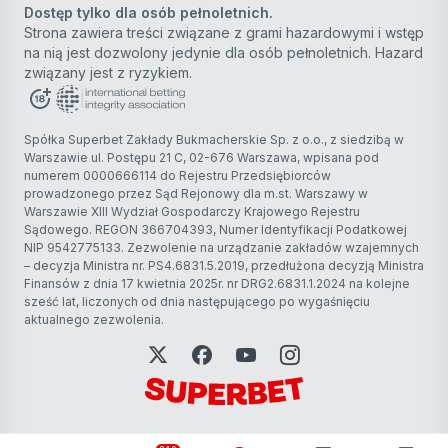
Dostęp tylko dla osób pełnoletnich.
Strona zawiera treści związane z grami hazardowymi i wstęp
na nią jest dozwolony jedynie dla osób pełnoletnich. Hazard
związany jest z ryzykiem.
Spółka Superbet Zakłady Bukmacherskie Sp. z o.o., z siedzibą w
Warszawie ul. Postępu 21 C, 02-676 Warszawa, wpisana pod
numerem 0000666114 do Rejestru Przedsiębiorców
prowadzonego przez Sąd Rejonowy dla m.st. Warszawy w
Warszawie XIII Wydział Gospodarczy Krajowego Rejestru
Sądowego. REGON 366704393, Numer Identyfikacji Podatkowej
NIP 9542775133. Zezwolenie na urządzanie zakładów wzajemnych
– decyzja Ministra nr. PS4.6831.5.2019, przedłużona decyzją Ministra
Finansów z dnia 17 kwietnia 2025r. nr DRG2.6831.1.2024 na kolejne
sześć lat, liczonych od dnia następującego po wygaśnięciu
aktualnego zezwolenia.